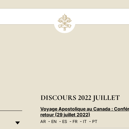
DISCOURS 2022 JUILLET
Voyage Apostolique au Canada : Confére
retour (29 juillet 2022)
-
-
-
-
-
AR
EN
ES
FR
IT
PT