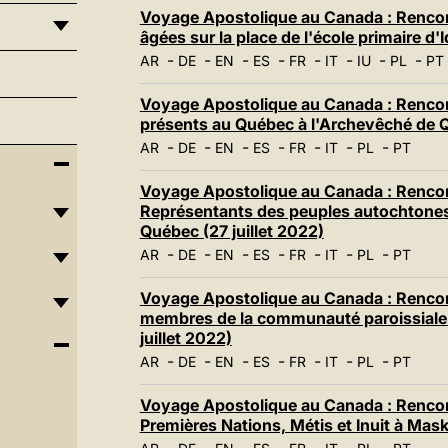
Voyage Apostolique au Canada : Rencont
âgées sur la place de l'école primaire d'Iq
-
-
-
-
-
-
-
-
AR
DE
EN
ES
FR
IT
IU
PL
PT
Voyage Apostolique au Canada : Rencon
présents au Québec à l'Archevêché de Q
-
-
-
-
-
-
-
AR
DE
EN
ES
FR
IT
PL
PT
Voyage Apostolique au Canada : Rencontr
Représentants des peuples autochtones e
Québec (27 juillet 2022)
-
-
-
-
-
-
-
AR
DE
EN
ES
FR
IT
PL
PT
Voyage Apostolique au Canada : Rencont
membres de la communauté paroissiale 
juillet 2022)
-
-
-
-
-
-
-
AR
DE
EN
ES
FR
IT
PL
PT
Voyage Apostolique au Canada : Rencon
Premières Nations, Métis et Inuit à Mask