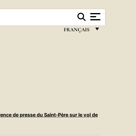
FRANÇAIS
FRANÇAIS
ENGLISH
ITALIANO
PORTUGUÊS
ESPAÑOL
DEUTSCH
POLSKI
nce de presse du Saint-Père sur le vol de
العربيّة