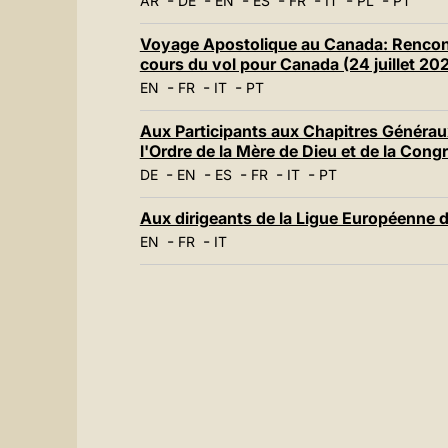
-
-
-
-
-
-
-
AR
DE
EN
ES
FR
IT
PL
PT
Voyage Apostolique au Canada: Rencontr
cours du vol pour Canada (24 juillet 20
-
-
-
EN
FR
IT
PT
Aux Participants aux Chapitres Généraux
l'Ordre de la Mère de Dieu et de la Congr
-
-
-
-
-
DE
EN
ES
FR
IT
PT
Aux dirigeants de la Ligue Européenne de
-
-
EN
FR
IT