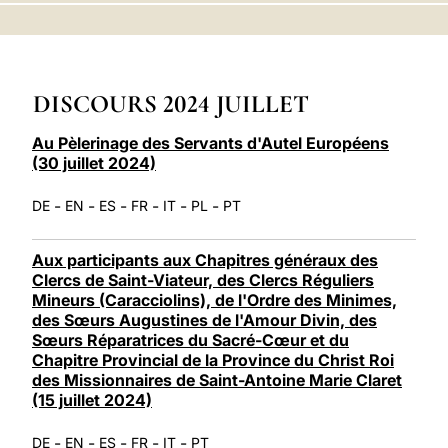
LATINE
DISCOURS 2024 JUILLET
Au Pèlerinage des Servants d'Autel Européens
(30 juillet 2024)
-
-
-
-
-
-
DE
EN
ES
FR
IT
PL
PT
Aux participants aux Chapitres généraux des
Clercs de Saint-Viateur, des Clercs Réguliers
Mineurs (Caracciolins), de l'Ordre des Minimes,
des Sœurs Augustines de l'Amour Divin, des
Sœurs Réparatrices du Sacré-Cœur et du
Chapitre Provincial de la Province du Christ Roi
des Missionnaires de Saint-Antoine Marie Claret
(15 juillet 2024)
-
-
-
-
-
DE
EN
ES
FR
IT
PT