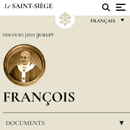
Le
SAINT-SIÈGE
FRANÇAIS
FRANÇAIS
DISCOURS
2024
JUILLET
ENGLISH
ITALIANO
PORTUGUÊS
ESPAÑOL
DEUTSCH
FRANÇOIS
POLSKI
العربيّة
DOCUMENTS
中文
▸