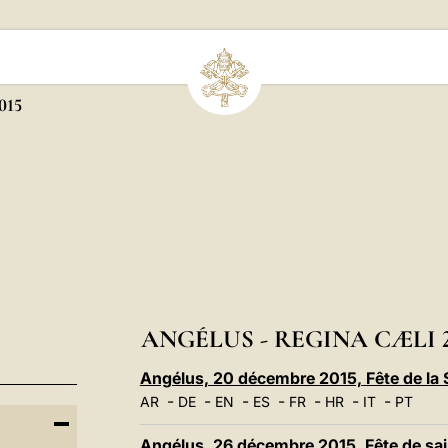
015
ANGÉLUS - REGINA CÆLI 2
Angélus, 20 décembre 2015, Fête de la 
-
-
-
-
-
-
-
AR
DE
EN
ES
FR
HR
IT
PT
Angélus, 26 décembre 2015, Fête de sai