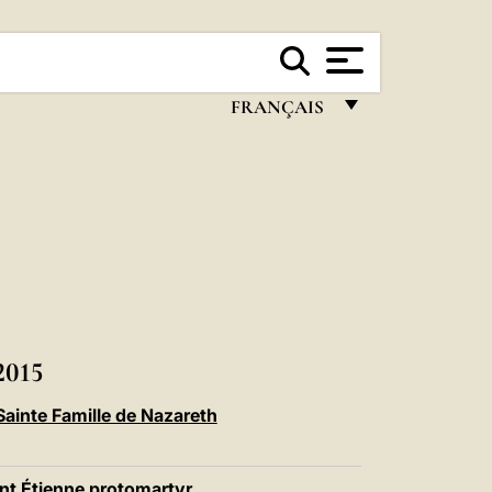
FRANÇAIS
FRANÇAIS
ENGLISH
ITALIANO
PORTUGUÊS
ESPAÑOL
DEUTSCH
015
POLSKI
Sainte Famille de Nazareth
العربيّة
nt Étienne protomartyr