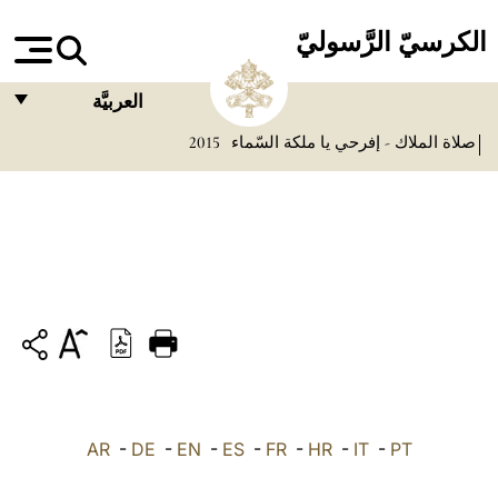
الكرسيّ الرَّسوليّ
العربيَّة
صلاة الملاك - إفرحي يا ملكة السّماء
2015
FRANÇAIS
ENGLISH
ITALIANO
PORTUGUÊS
ESPAÑOL
DEUTSCH
POLSKI
PT
-
IT
-
HR
-
FR
-
ES
-
EN
-
DE
-
العربيّة
AR
中文