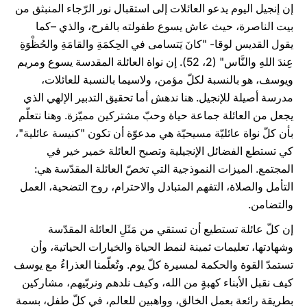
إن إنجيل اليوم يدعو العائلات إلى استقبال نور الرّجاء المنبثق من
بيت الناصرة، حيث عاش يسوع طفولته بالفرح، والذي –كما
يقول القديس لوقا- "كانَ يَتسامى في الحِكمَةِ والقامَةِ والحُظْوَةِ
عِندَ اللهِ والنَّاس" (2، 52). إن نواة العائلة المقدسة يسوع ومريم
ويوسف، هو بالنسبة لكلّ مؤمن، ولاسيما بالنسبة للعائلات،
مدرسة أصيلة للإنجيل. هنا ندهش أما تحقيق التدبير الإلهي الذي
يجعل من العائلة جماعة حياة وحبّ مشتركين مميّزة. وهنا نتعلّم
بأن كلّ نواة عائليّة مسيحيّة هي مدعوّة أن تكون "كنيسة عائلية"،
كي تستطع الفضائل الإنجيلية وتصبح العائلة خمير خير في
المجتمع. الميزات النموذجية التي تخصّ العائلة المقدّسة هي:
التأمل والصلاة، التفهم المتبادل والاحترام، روح التضحية، العمل
والتضامن.
إن كلّ عائلة تستطيع أن تستقي من مَثَلِ العائلة المقدّسة
وشهادتها، تعليمات ثمينة لنمط الحياة والخيارات الحياتية، وأن
تستمدّ القوة والحكمة لمسيرة كلّ يوم. وتُعلّمنا العذراءُ مع يوسف
كيف نقبل الأبناء كهبةٍ من الله، وكيف نلدهم ونربّيهم، مشاركين
بطريقة رائعة بعمل الخالق، وواهبين للعالم، في كلّ طفل، بسمة