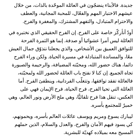
جديدة. فالأبناء ينضجُون في العائلة الموحّدة بالذات، من خلال
عيشهم الاختبار المهم والفعّال، للمحبة المجانية، والعطف
والاحترام المتبادل، والتفهم المشترك، والمغفرة والفرح.
أودّ أنأركّز خاصة على الفرح. إن الفرح الحقيقي الذي نختبره في
العائلة ليس أمرا عشوائيا أو صدفة. إنما هو الثمرة الفرحة
للتوافق العميق بين الأشخاص، والذي يجعلنا نتذوّق جمال العيش
معًا، والمساندة المتبادلة في مسيرة الحياة. ولكن وراء الفرح
دائما، هناك حضور الله، ومحبّته المضيافة، والرحيمة والصبورة
تجاه الجميع. إن كنا لا نفتح باب العائلة لحضور الله ولمحبّته،
فالعائلة تفقد توافقها، وتتغلّب الفردانية، وينطفئ الفرح. أما
العائلة التي تحيا الفرح، فرح الحياة، فرح الإيمان فهي على
العكس، تنقل هذا فرح تلقائيًّا، وهي ملح الأرض ونور العالم، وهي
خميرٌ للمجتمع بأسره.
ليبارك يسوع ومريم ويوسف عائلات العالم بأسره، ويحمونهم،
كي يسود فيهم الأمان والفرح، والعدل والسلام، الذين حملهم
المسيح معه بميلاده كهديّة للبشرية.