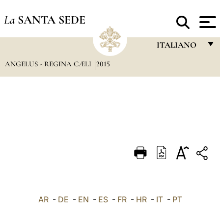
La
SANTA SEDE
ITALIANO
ANGELUS - REGINA CÆLI
2015
FRANÇAIS
ENGLISH
ITALIANO
PORTUGUÊS
ESPAÑOL
DEUTSCH
POLSKI
العربيّة
AR
-
DE
-
EN
-
ES
-
FR
-
HR
-
IT
-
PT
中文