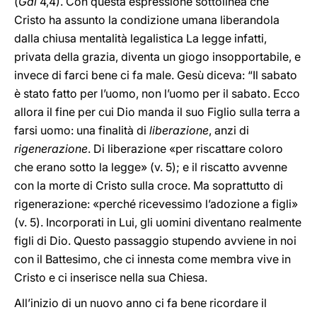
(
Gal
4,4). Con questa espressione sottolinea che
Cristo ha assunto la condizione umana liberandola
dalla chiusa mentalità legalistica La legge infatti,
privata della grazia, diventa un giogo insopportabile, e
invece di farci bene ci fa male. Gesù diceva: “Il sabato
è stato fatto per l’uomo, non l’uomo per il sabato. Ecco
allora il fine per cui Dio manda il suo Figlio sulla terra a
farsi uomo: una finalità di
liberazione
, anzi di
rigenerazione
. Di liberazione «per riscattare coloro
che erano sotto la legge» (v. 5); e il riscatto avvenne
con la morte di Cristo sulla croce. Ma soprattutto di
rigenerazione: «perché ricevessimo l’adozione a figli»
(v. 5). Incorporati in Lui, gli uomini diventano realmente
figli di Dio. Questo passaggio stupendo avviene in noi
con il Battesimo, che ci innesta come membra vive in
Cristo e ci inserisce nella sua Chiesa.
All’inizio di un nuovo anno ci fa bene ricordare il