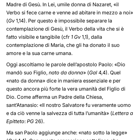
Madre di Gesù. In Lei, umile donna di Nazaret, «il
Verbo si fece carne e venne ad abitare in mezzo a noi»
(
Gv
1,14). Per questo è impossibile separare la
contemplazione di Gesù, il Verbo della vita che si è
fatto visibile e tangibile (cfr
1 Gv
1,1), dalla
contemplazione di Maria, che gli ha donato il suo
amore e la sua carne umana.
Oggi ascoltiamo le parole dell’apostolo Paolo: «Dio
mandò suo Figlio,
nato da donna
» (
Gal
4,4). Quel
«nato da donna» dice in maniera essenziale e per
questo ancora più forte la vera umanità del Figlio di
Dio. Come afferma un Padre della Chiesa,
sant’Atanasio: «Il nostro Salvatore fu veramente uomo
e da ciò venne la salvezza di tutta l’umanità» (
Lettera a
Epitteto
:
PG
26).
Ma san Paolo aggiunge anche: «nato sotto la legge»