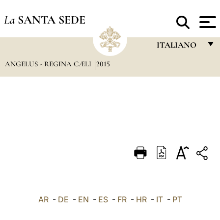
La
SANTA SEDE
ITALIANO
ANGELUS - REGINA CÆLI
2015
FRANÇAIS
ENGLISH
ITALIANO
PORTUGUÊS
ESPAÑOL
DEUTSCH
POLSKI
العربيّة
AR
-
DE
-
EN
-
ES
-
FR
-
HR
-
IT
-
PT
中文