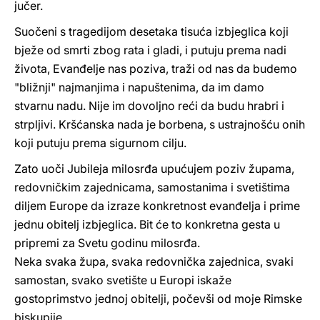
jučer.
Suočeni s tragedijom desetaka tisuća izbjeglica koji
bježe od smrti zbog rata i gladi, i putuju prema nadi
života, Evanđelje nas poziva, traži od nas da budemo
"bližnji" najmanjima i napuštenima, da im damo
stvarnu nadu. Nije im dovoljno reći da budu hrabri i
strpljivi. Kršćanska nada je borbena, s ustrajnošću onih
koji putuju prema sigurnom cilju.
Zato uoči Jubileja milosrđa upućujem poziv župama,
redovničkim zajednicama, samostanima i svetištima
diljem Europe da izraze konkretnost evanđelja i prime
jednu obitelj izbjeglica. Bit će to konkretna gesta u
pripremi za Svetu godinu milosrđa.
Neka svaka župa, svaka redovnička zajednica, svaki
samostan, svako svetište u Europi iskaže
gostoprimstvo jednoj obitelji, počevši od moje Rimske
biskupije.