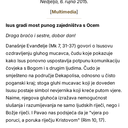
Nedjelja, 6. rujna 2015.
LATINE
[
Multimedia
]
Isus gradi most punog zajedništva s Ocem
Draga braćo i sestre, dobar dan!
Današnje Evanđelje (Mk 7, 31-37) govori o Isusovu
ozdravljenju gluhog mucavca, čudu koje pokazuje
kako Isus ponovno uspostavlja potpunu komunikaciju
čovjeka s Bogom i s drugim ljudima. Čudo je
smješteno na područje Dekapolisa, odnosno u čisto
poganski kraj; stoga gluhi mucavac koji je doveden
Isusu postaje simbol nevjernika koji kreće putom vjere.
Naime, njegova gluhoća izražava nemogućnost
slušanja i razumijevanja ne samo ljudskih riječi, nego i
Božje riječi. I Pavao nas podsjeća da je "vjera po
poruci, a poruka riječju Kristovom" (Rim 10, 17).