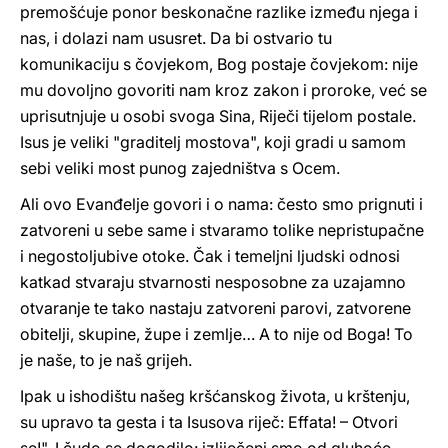
premošćuje ponor beskonačne razlike između njega i
nas, i dolazi nam ususret. Da bi ostvario tu
komunikaciju s čovjekom, Bog postaje čovjekom: nije
mu dovoljno govoriti nam kroz zakon i proroke, već se
uprisutnjuje u osobi svoga Sina, Riječi tijelom postale.
Isus je veliki "graditelj mostova", koji gradi u samom
sebi veliki most punog zajedništva s Ocem.
Ali ovo Evanđelje govori i o nama: često smo prignuti i
zatvoreni u sebe same i stvaramo tolike nepristupačne
i negostoljubive otoke. Čak i temeljni ljudski odnosi
katkad stvaraju stvarnosti nesposobne za uzajamno
otvaranje te tako nastaju zatvoreni parovi, zatvorene
obitelji, skupine, župe i zemlje… A to nije od Boga! To
je naše, to je naš grijeh.
Ipak u ishodištu našeg kršćanskog života, u krštenju,
su upravo ta gesta i ta Isusova riječ: Effata! – Otvori