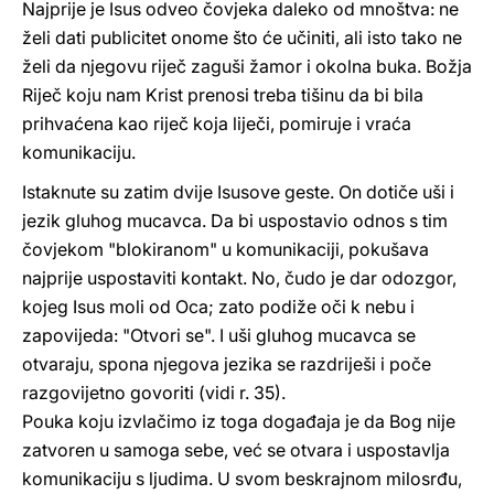
Najprije je Isus odveo čovjeka daleko od mnoštva: ne
želi dati publicitet onome što će učiniti, ali isto tako ne
želi da njegovu riječ zaguši žamor i okolna buka. Božja
Riječ koju nam Krist prenosi treba tišinu da bi bila
prihvaćena kao riječ koja liječi, pomiruje i vraća
komunikaciju.
Istaknute su zatim dvije Isusove geste. On dotiče uši i
jezik gluhog mucavca. Da bi uspostavio odnos s tim
čovjekom "blokiranom" u komunikaciji, pokušava
najprije uspostaviti kontakt. No, čudo je dar odozgor,
kojeg Isus moli od Oca; zato podiže oči k nebu i
zapovijeda: "Otvori se". I uši gluhog mucavca se
otvaraju, spona njegova jezika se razdriješi i poče
razgovijetno govoriti (vidi r. 35).
Pouka koju izvlačimo iz toga događaja je da Bog nije
zatvoren u samoga sebe, već se otvara i uspostavlja
komunikaciju s ljudima. U svom beskrajnom milosrđu,