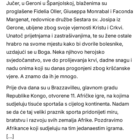
Jučer, u Geroni u Španjolskoj, blaženima su
proglašene Fidelia Oller, Giuseppa Monrabal i Faconda
Margenat, redovnice družbe Sestara sv. Josipa iz
Gerone, ubijene zbog svoje vjernosti Kristu i Crkvi.
Unatoč prijetnjama i zastrašivanjima, te su žene ostale
hrabro na svome mjestu kako bi dvorile bolesnike,
uzdajući se u Boga. Neka njihovo herojsko
svjedočanstvo, sve do prolijevanja krvi, dadne snagu i
nadu onima koji su danas progonjeni zbog kršćanske
vjere. A znamo da ih je mnogo.
Prije dva dana su u Brazzavilleu, glavnom gradu
Republike Kongo, otvorene 11. Afričke igre, na kojima
sudjeluju tisuće sportaša s cijelog kontinenta. Nadam
se da će taj veliki praznik sporta pridonijeti miru,
bratstvu i razvoju svih zemalja Afrike. Pozdravimo
Afrikance koji sudjeluju na tim jedanaestim igrama.
[…]