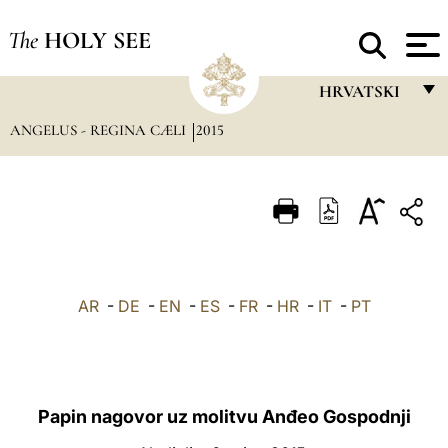
The
HOLY SEE
HRVATSKI
ANGELUS - REGINA CÆLI
2015
FRANÇAIS
ENGLISH
ITALIANO
PORTUGUÊS
ESPAÑOL
AR
-
DE
-
EN
-
ES
-
FR
-
HR
-
IT
-
PT
DEUTSCH
POLSKI
العربيّة
Papin nagovor uz molitvu Anđeo Gospodnji
中文