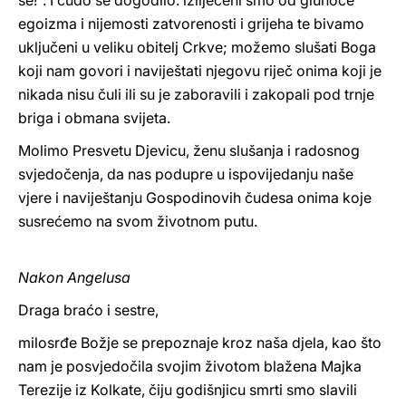
se!". I čudo se dogodilo: izliječeni smo od gluhoće
egoizma i nijemosti zatvorenosti i grijeha te bivamo
uključeni u veliku obitelj Crkve; možemo slušati Boga
koji nam govori i naviještati njegovu riječ onima koji je
nikada nisu čuli ili su je zaboravili i zakopali pod trnje
briga i obmana svijeta.
Molimo Presvetu Djevicu, ženu slušanja i radosnog
svjedočenja, da nas podupre u ispovijedanju naše
vjere i naviještanju Gospodinovih čudesa onima koje
susrećemo na svom životnom putu.
Nakon Angelusa
Draga braćo i sestre,
milosrđe Božje se prepoznaje kroz naša djela, kao što
nam je posvjedočila svojim životom blažena Majka
Terezije iz Kolkate, čiju godišnjicu smrti smo slavili