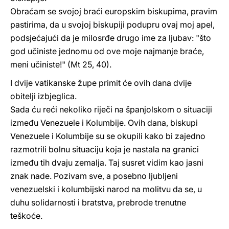
Obraćam se svojoj braći europskim biskupima, pravim
pastirima, da u svojoj biskupiji podupru ovaj moj apel,
podsjećajući da je milosrđe drugo ime za ljubav: "što
god učiniste jednomu od ove moje najmanje braće,
meni učiniste!" (Mt 25, 40).
I dvije vatikanske župe primit će ovih dana dvije
obitelji izbjeglica.
Sada ću reći nekoliko riječi na španjolskom o situaciji
između Venezuele i Kolumbije. Ovih dana, biskupi
Venezuele i Kolumbije su se okupili kako bi zajedno
razmotrili bolnu situaciju koja je nastala na granici
između tih dvaju zemalja. Taj susret vidim kao jasni
znak nade. Pozivam sve, a posebno ljubljeni
venezuelski i kolumbijski narod na molitvu da se, u
duhu solidarnosti i bratstva, prebrode trenutne
teškoće.