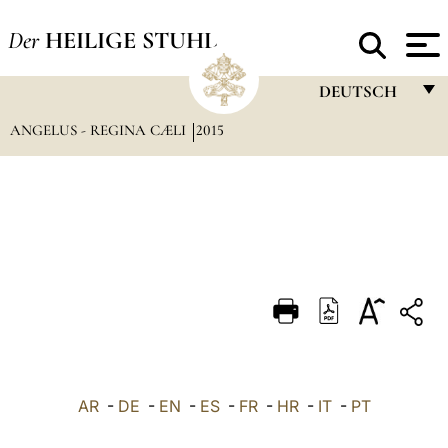
Der
HEILIGE STUHL
DEUTSCH
ANGELUS - REGINA CÆLI
2015
FRANÇAIS
ENGLISH
ITALIANO
PORTUGUÊS
ESPAÑOL
DEUTSCH
POLSKI
العربيّة
AR
-
DE
-
EN
-
ES
-
FR
-
HR
-
IT
-
PT
中文