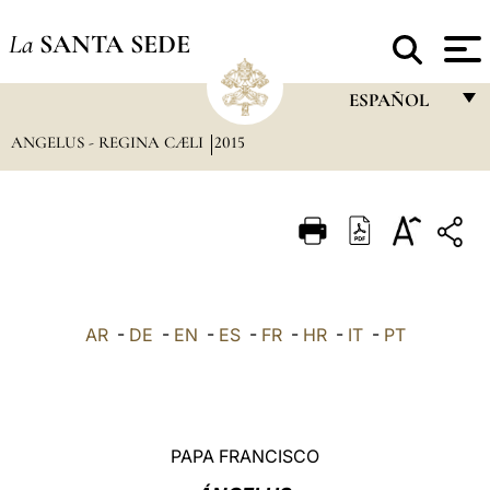
La
SANTA SEDE
ESPAÑOL
ANGELUS - REGINA CÆLI
2015
FRANÇAIS
ENGLISH
ITALIANO
PORTUGUÊS
ESPAÑOL
AR
-
DE
-
EN
-
ES
-
FR
-
HR
-
IT
-
PT
DEUTSCH
POLSKI
العربيّة
PAPA FRANCISCO
中文