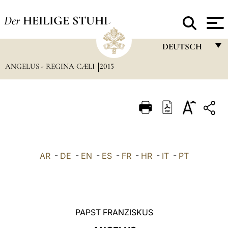
Der
HEILIGE STUHL
DEUTSCH
ANGELUS - REGINA CÆLI
2015
FRANÇAIS
ENGLISH
ITALIANO
PORTUGUÊS
ESPAÑOL
AR
-
DE
-
EN
-
ES
-
FR
-
HR
-
IT
-
PT
DEUTSCH
POLSKI
العربيّة
PAPST FRANZISKUS
中文