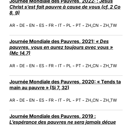
Journée Mondiale des Pauvres, 2022: :
Jésus
Christ s’est fait pauvre à cause de vous (cf. 2 Co
8, 9)
-
-
-
-
-
-
-
-
-
AR
DE
EN
ES
FR
IT
PL
PT
ZH_CN
ZH_TW
Journée Mondiale des Pauvres, 2021:
« Des
pauvres, vous en aurez toujours avec vous »
(Mc 14,7)
-
-
-
-
-
-
-
-
-
AR
DE
EN
ES
FR
IT
PL
PT
ZH_CN
ZH_TW
Journée Mondiale des Pauvres, 2020: « Tends ta
main au pauvre » (Si 7, 32)
-
-
-
-
-
-
-
-
-
AR
DE
EN
ES
FR
IT
PL
PT
ZH_CN
ZH_TW
Journée Mondiale des Pauvres, 2019 :
L’espérance des pauvres ne sera jamais déçue