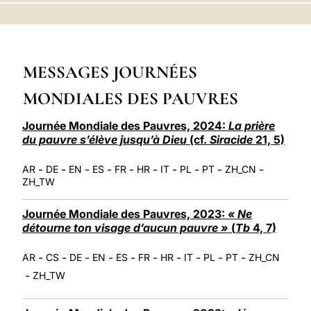
LATINE
MESSAGES JOURNÉES
MONDIALES DES PAUVRES
Journée Mondiale des Pauvres, 2024:
La prière
du pauvre s’élève jusqu’à Dieu
(cf.
Siracide
21, 5)
-
-
-
-
-
-
-
-
-
-
AR
DE
EN
ES
FR
HR
IT
PL
PT
ZH_CN
ZH_TW
Journée Mondiale des Pauvres, 2023:
« Ne
détourne ton visage d’aucun pauvre »
(
Tb
4, 7)
-
-
-
-
-
-
-
-
-
-
AR
CS
DE
EN
ES
FR
HR
IT
PL
PT
ZH_CN
-
ZH_TW