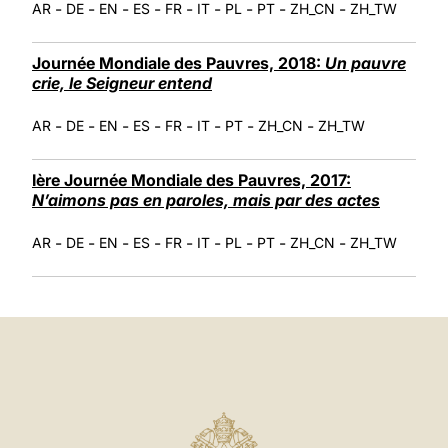
-
-
-
-
-
-
-
-
-
AR
DE
EN
ES
FR
IT
PL
PT
ZH_CN
ZH_TW
Journée Mondiale des Pauvres, 2018:
Un pauvre
crie, le Seigneur entend
-
-
-
-
-
-
-
-
AR
DE
EN
ES
FR
IT
PT
ZH_CN
ZH_TW
Ière Journée Mondiale des Pauvres, 2017:
N’aimons pas en paroles, mais par des actes
-
-
-
-
-
-
-
-
-
AR
DE
EN
ES
FR
IT
PL
PT
ZH_CN
ZH_TW