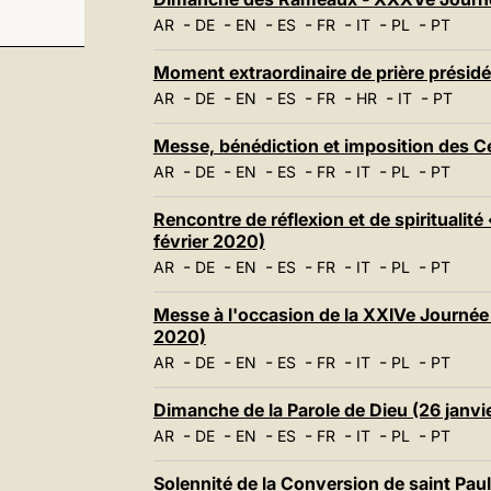
-
-
-
-
-
-
-
AR
DE
EN
ES
FR
IT
PL
PT
Moment extraordinaire de prière présidé
-
-
-
-
-
-
-
AR
DE
EN
ES
FR
HR
IT
PT
Messe, bénédiction et imposition des C
-
-
-
-
-
-
-
AR
DE
EN
ES
FR
IT
PL
PT
Rencontre de réflexion et de spiritualité
février 2020)
-
-
-
-
-
-
-
AR
DE
EN
ES
FR
IT
PL
PT
Messe à l'occasion de la XXIVe Journée 
2020)
-
-
-
-
-
-
-
AR
DE
EN
ES
FR
IT
PL
PT
Dimanche de la Parole de Dieu (26 janvi
-
-
-
-
-
-
-
AR
DE
EN
ES
FR
IT
PL
PT
Solennité de la Conversion de saint Pau