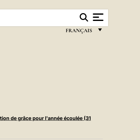
FRANÇAIS
FRANÇAIS
ENGLISH
ITALIANO
PORTUGUÊS
ESPAÑOL
DEUTSCH
POLSKI
ion de grâce pour l'année écoulée (31
العربيّة