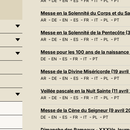
-
-
-
-
-
-
-
AR
DE
EN
ES
FR
IT
PL
PT
Messe en la Solennité du Corps et du Sa
-
-
-
-
-
-
-
AR
DE
EN
ES
FR
IT
PL
PT
Messe en la Solennité de la Pentecôte (
-
-
-
-
-
-
-
AR
DE
EN
ES
FR
IT
PL
PT
Messe pour les 100 ans de la naissance 
-
-
-
-
-
DE
EN
ES
FR
IT
PT
Messe de la Divine Miséricorde (19 avri
-
-
-
-
-
-
-
AR
DE
EN
ES
FR
IT
PL
PT
Veillée pascale en la Nuit Sainte (11 avri
-
-
-
-
-
-
-
AR
DE
EN
ES
FR
IT
PL
PT
Messe de la Cène du Seigneur (9 avril 
-
-
-
-
-
-
DE
EN
ES
FR
IT
PL
PT
Dimanche des Rameaux - XXXVe Journée