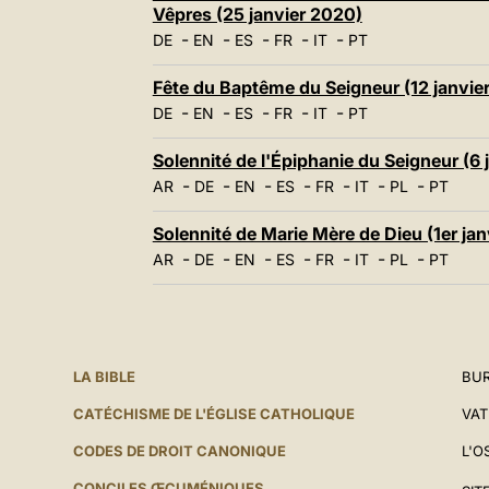
Vêpres (25 janvier 2020)
-
-
-
-
-
DE
EN
ES
FR
IT
PT
Fête du Baptême du Seigneur (12 janvie
-
-
-
-
-
DE
EN
ES
FR
IT
PT
Solennité de l'Épiphanie du Seigneur (6 
-
-
-
-
-
-
-
AR
DE
EN
ES
FR
IT
PL
PT
Solennité de Marie Mère de Dieu (1er ja
-
-
-
-
-
-
-
AR
DE
EN
ES
FR
IT
PL
PT
LA BIBLE
BUR
CATÉCHISME DE L'ÉGLISE CATHOLIQUE
VAT
CODES DE DROIT CANONIQUE
L'O
CONCILES ŒCUMÉNIQUES