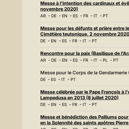
Messe à l'intention des cardinaux et év
novembre 2020)
-
-
-
-
-
-
AR
DE
EN
ES
FR
IT
PT
Messe pour les défunts et prière entre 
Cimétière teutonique, 2 novembre 2020
-
-
-
-
-
DE
EN
ES
FR
IT
PT
Rencontre pour la paix (Basilique de l’A
-
-
-
-
-
-
-
AR
DE
EN
ES
FR
IT
PL
PT
Messe pour le Corps de la Gendarmerie
-
-
-
DE
ES
IT
PT
Messe célébrée par le Pape François à l'o
Lampedusa en 2013 (8 juillet 2020)
-
-
-
-
-
DE
EN
ES
FR
IT
PT
Messe et bénédiction des Palliums pou
en la Solennité des saints apôtres Pierre