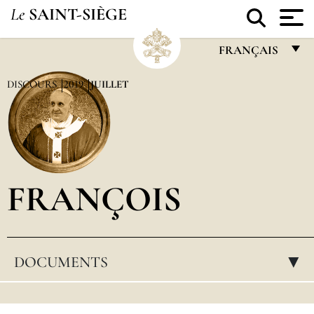
Le
SAINT-SIÈGE
FRANÇAIS
FRANÇAIS
DISCOURS
2019
JUILLET
ENGLISH
ITALIANO
PORTUGUÊS
FRANÇOIS
ESPAÑOL
DEUTSCH
POLSKI
DOCUMENTS
▸
العربيّة
中文