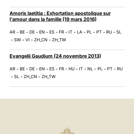
Amoris laetitia : Exhortation apostolique sur
l'amour dans la famille (19 mars 2016)
-
-
-
-
-
-
-
-
-
-
-
AR
BE
DE
EN
ES
FR
IT
LA
PL
PT
RU
SL
-
-
-
-
SW
VI
ZH_CN
ZH_TW
Evangelii Gaudium (24 novembre 2013)
-
-
-
-
-
-
-
-
-
-
-
AR
BE
DE
EN
ES
FR
HU
IT
NL
PL
PT
RU
-
-
-
SL
ZH_CN
ZH_TW