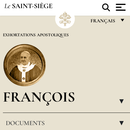
Le
SAINT-SIÈGE
FRANÇAIS
FRANÇAIS
EXHORTATIONS APOSTOLIQUES
ENGLISH
ITALIANO
PORTUGUÊS
ESPAÑOL
DEUTSCH
FRANÇOIS
POLSKI
▸
العربيّة
DOCUMENTS
中文
▸