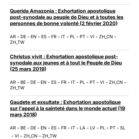
Querida Amazonia : Exhortation apostolique
post-synodale au peuple de Dieu et à toutes les
personnes de bonne volonté (2 février 2020)
-
-
-
-
-
-
-
-
-
-
AR
DE
EN
ES
FR
IT
PL
PT
VI
ZH_CN
ZH_TW
Christus vivit : Exhortation apostolique post-
synodale aux jeunes et à tout le Peuple de Dieu
(25 mars 2019)
-
-
-
-
-
-
-
-
-
-
-
AR
BE
DE
EN
ES
FR
IT
PL
PT
VI
ZH_CN
ZH_TW
Gaudete et exsultate : Exhortation apostolique
sur l'appel à la sainteté dans le monde actuel (19
mars 2018)
-
-
-
-
-
-
-
-
-
-
-
AR
BE
DE
EN
ES
FR
IT
LA
LV
PL
PT
SL
-
-
-
VI
ZH_CN
ZH_TW