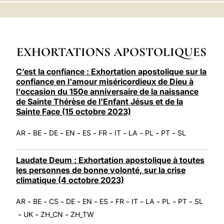
LATINE
EXHORTATIONS APOSTOLIQUES
C’est la confiance : Exhortation apostolique sur la
confiance en l'amour miséricordieux de Dieu à
l'occasion du 150e anniversaire de la naissance
de Sainte Thérèse de l'Enfant Jésus et de la
Sainte Face (15 octobre 2023)
-
-
-
-
-
-
-
-
-
-
AR
BE
DE
EN
ES
FR
IT
LA
PL
PT
SL
Laudate Deum : Exhortation apostolique à toutes
les personnes de bonne volonté, sur la crise
climatique (4 octobre 2023)
-
-
-
-
-
-
-
-
-
-
-
AR
BE
CS
DE
EN
ES
FR
IT
LA
PL
PT
SL
-
-
-
UK
ZH_CN
ZH_TW