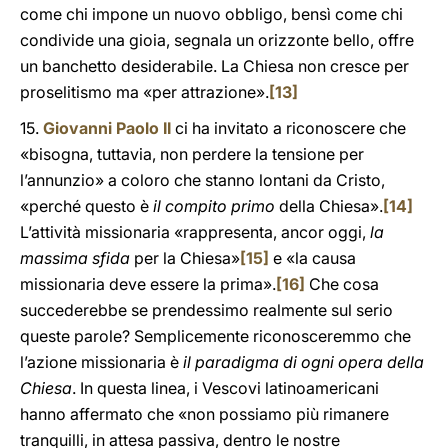
come chi impone un nuovo obbligo, bensì come chi
condivide una gioia, segnala un orizzonte bello, offre
un banchetto desiderabile. La Chiesa non cresce per
proselitismo ma «per attrazione».
[13]
15.
Giovanni Paolo II
ci ha invitato a riconoscere che
«bisogna, tuttavia, non perdere la tensione per
l’annunzio» a coloro che stanno lontani da Cristo,
«perché questo è
il compito primo
della Chiesa».
[14]
L’attività missionaria «rappresenta, ancor oggi,
la
massima sfida
per la Chiesa»
[15]
e «la causa
missionaria deve essere la prima».
[16]
Che cosa
succederebbe se prendessimo realmente sul serio
queste parole? Semplicemente riconosceremmo che
l’azione missionaria è
il paradigma di ogni opera della
Chiesa
. In questa linea, i Vescovi latinoamericani
hanno affermato che «non possiamo più rimanere
tranquilli, in attesa passiva, dentro le nostre