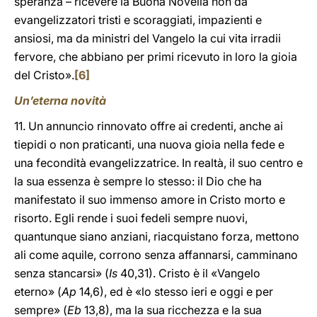
speranza – ricevere la Buona Novella non da
evangelizzatori tristi e scoraggiati, impazienti e
ansiosi, ma da ministri del Vangelo la cui vita irradii
fervore, che abbiano per primi ricevuto in loro la gioia
del Cristo».
[6]
Un’eterna novità
11. Un annuncio rinnovato offre ai credenti, anche ai
tiepidi o non praticanti, una nuova gioia nella fede e
una fecondità evangelizzatrice. In realtà, il suo centro e
la sua essenza è sempre lo stesso: il Dio che ha
manifestato il suo immenso amore in Cristo morto e
risorto. Egli rende i suoi fedeli sempre nuovi,
quantunque siano anziani, riacquistano forza, mettono
ali come aquile, corrono senza affannarsi, camminano
senza stancarsi» (
Is
40,31). Cristo è il «Vangelo
eterno» (
Ap
14,6), ed è «lo stesso ieri e oggi e per
sempre» (
Eb
13,8), ma la sua ricchezza e la sua