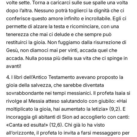
volte sette. Torna a caricarci sulle sue spalle una volta
dopo l’altra. Nessuno potrà toglierci la dignità che ci
conferisce questo amore infinito e incrollabile. Egli ci
permette di alzare la testa e ricominciare, con una
tenerezza che mai ci delude e che sempre può
restituirci la gioia. Non fuggiamo dalla risurrezione di
Gesù, non diamoci mai per vinti, accada quel che
accada. Nulla possa più della sua vita che ci spinge in
avanti!
4. I libri dell’Antico Testamento avevano proposto la
gioia della salvezza, che sarebbe diventata
sovrabbondante nei tempi messianici. Il profeta Isaia si
rivolge al Messia atteso salutandolo con giubilo: «Hai
moltiplicato la gioia, hai aumentato la letizia» (9,2). E
incoraggia gli abitanti di Sion ad accoglierlo con canti:
«Canta ed esulta!» (12,6). Chi già lo ha visto
all’orizzonte, il profeta lo invita a farsi messaggero per