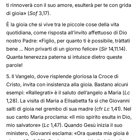
ti rinnoverà con il suo amore, esulterà per te con grida
di gioia» (
Sof
3,17).
È la gioia che si vive tra le piccole cose della vita
quotidiana, come risposta all’invito affettuoso di Dio
nostro Padre: «Figlio, per quanto ti è possibile, tràttati
bene … Non privarti di un giorno felice» (
Sir
14,11.14).
Quanta tenerezza paterna si intuisce dietro queste
parole!
5. Il Vangelo, dove risplende gloriosa la Croce di
Cristo, invita con insistenza alla gioia. Bastano alcuni
esempi: «Rallegrati» è il saluto dell’angelo a Maria (
Lc
1,28). La visita di Maria a Elisabetta fa sì che Giovanni
salti di gioia nel grembo di sua madre (cfr
Lc
1,41). Nel
suo canto Maria proclama: «Il mio spirito esulta in Dio,
mio salvatore» (
Lc
1,47). Quando Gesù inizia il suo
ministero, Giovanni esclama: «Ora questa mia gioia è