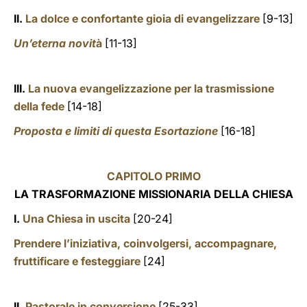
II.
La dolce e confortante gioia di evangelizzare
[9-13]
Un’eterna novit
à
[11-13]
III.
La nuova evangelizzazione per la trasmissione
della fede
[14-18]
Proposta e limiti di questa Esortazione
[16-18]
CAPITOLO PRIMO
LA TRASFORMAZIONE MISSIONARIA DELLA CHIESA
I.
Una Chiesa in uscita
[20-24]
Prendere l’iniziativa, coinvolgersi, accompagnare,
fruttificare e festeggiare
[24]
II.
Pastorale in conversione
[25-33]