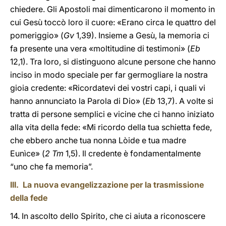
chiedere. Gli Apostoli mai dimenticarono il momento in
cui Gesù toccò loro il cuore: «Erano circa le quattro del
pomeriggio» (
Gv
1,39). Insieme a Gesù, la memoria ci
fa presente una vera «moltitudine di testimoni» (
Eb
12,1). Tra loro, si distinguono alcune persone che hanno
inciso in modo speciale per far germogliare la nostra
gioia credente: «Ricordatevi dei vostri capi, i quali vi
hanno annunciato la Parola di Dio» (
Eb
13,7). A volte si
tratta di persone semplici e vicine che ci hanno iniziato
alla vita della fede: «Mi ricordo della tua schietta fede,
che ebbero anche tua nonna Lòide e tua madre
Eunìce» (
2 Tm
1,5). Il credente è fondamentalmente
“uno che fa memoria”.
III. La nuova evangelizzazione per la trasmissione
della fede
14. In ascolto dello Spirito, che ci aiuta a riconoscere