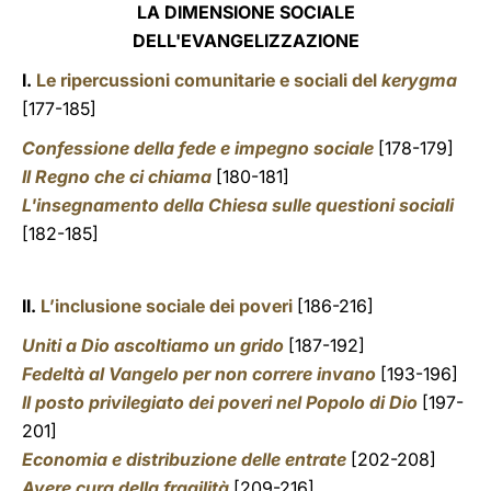
LA DIMENSIONE SOCIALE
DELL'EVANGELIZZAZIONE
I.
Le ripercussioni comunitarie e sociali del
kerygma
[177-185]
Confessione della fede e impegno sociale
[178-179]
Il Regno che ci chiama
[180-181]
L'insegnamento della Chiesa sulle questioni sociali
[182-185]
II.
L’inclusione sociale dei poveri
[186-216]
Uniti a Dio ascoltiamo un grido
[187-192]
Fedeltà al Vangelo per non correre invano
[193-196]
Il posto privilegiato dei poveri nel Popolo di Dio
[197-
201]
Economia e distribuzione delle entrate
[202-208]
Avere cura della fragilità
[209-216]