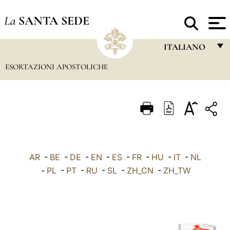
La
SANTA SEDE
ITALIANO
ESORTAZIONI APOSTOLICHE
FRANÇAIS
ENGLISH
ITALIANO
PORTUGUÊS
ESPAÑOL
AR
-
BE
-
DE
-
EN
-
ES
-
FR
-
HU
-
IT
-
NL
DEUTSCH
-
PL
-
PT
-
RU
-
SL
-
ZH_CN
-
ZH_TW
POLSKI
العربيّة
中文