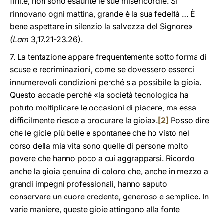
finite, non sono esaurite le sue misericordie. Si
rinnovano ogni mattina, grande è la sua fedeltà … È
bene aspettare in silenzio la salvezza del Signore»
(Lam
3,17.21-23.26).
7. La tentazione appare frequentemente sotto forma di
scuse e recriminazioni, come se dovessero esserci
innumerevoli condizioni perché sia possibile la gioia.
Questo accade perché «la società tecnologica ha
potuto moltiplicare le occasioni di piacere, ma essa
difficilmente riesce a procurare la gioia».
[2]
Posso dire
che le gioie più belle e spontanee che ho visto nel
corso della mia vita sono quelle di persone molto
povere che hanno poco a cui aggrapparsi. Ricordo
anche la gioia genuina di coloro che, anche in mezzo a
grandi impegni professionali, hanno saputo
conservare un cuore credente, generoso e semplice. In
varie maniere, queste gioie attingono alla fonte