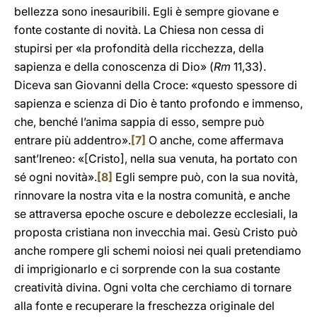
bellezza sono inesauribili. Egli è sempre giovane e
fonte costante di novità. La Chiesa non cessa di
stupirsi per «la profondità della ricchezza, della
sapienza e della conoscenza di Dio» (
Rm
11,33).
Diceva san Giovanni della Croce: «questo spessore di
sapienza e scienza di Dio è tanto profondo e immenso,
che, benché l’anima sappia di esso, sempre può
entrare più addentro».
[7]
O anche, come affermava
sant’Ireneo: «[Cristo], nella sua venuta, ha portato con
sé ogni novità».
[8]
Egli sempre può, con la sua novità,
rinnovare la nostra vita e la nostra comunità, e anche
se attraversa epoche oscure e debolezze ecclesiali, la
proposta cristiana non invecchia mai. Gesù Cristo può
anche rompere gli schemi noiosi nei quali pretendiamo
di imprigionarlo e ci sorprende con la sua costante
creatività divina. Ogni volta che cerchiamo di tornare
alla fonte e recuperare la freschezza originale del