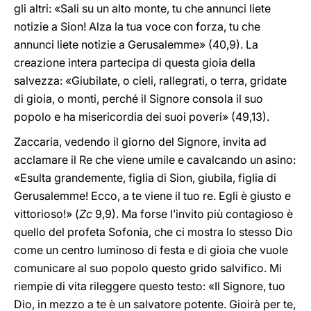
gli altri: «Sali su un alto monte, tu che annunci liete
notizie a Sion! Alza la tua voce con forza, tu che
annunci liete notizie a Gerusalemme» (40,9). La
creazione intera partecipa di questa gioia della
salvezza: «Giubilate, o cieli, rallegrati, o terra, gridate
di gioia, o monti, perché il Signore consola il suo
popolo e ha misericordia dei suoi poveri» (49,13).
Zaccaria, vedendo il giorno del Signore, invita ad
acclamare il Re che viene umile e cavalcando un asino:
«Esulta grandemente, figlia di Sion, giubila, figlia di
Gerusalemme! Ecco, a te viene il tuo re. Egli è giusto e
vittorioso!» (
Zc
9,9). Ma forse l’invito più contagioso è
quello del profeta Sofonia, che ci mostra lo stesso Dio
come un centro luminoso di festa e di gioia che vuole
comunicare al suo popolo questo grido salvifico. Mi
riempie di vita rileggere questo testo: «Il Signore, tuo
Dio, in mezzo a te è un salvatore potente. Gioirà per te,