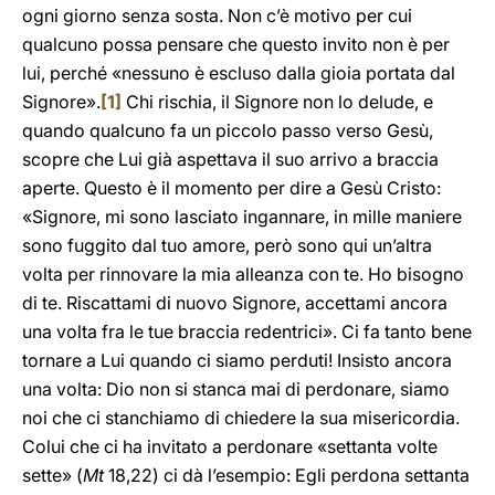
ogni giorno senza sosta. Non c’è motivo per cui
qualcuno possa pensare che questo invito non è per
lui, perché «nessuno è escluso dalla gioia portata dal
Signore».
[1]
Chi rischia, il Signore non lo delude, e
quando qualcuno fa un piccolo passo verso Gesù,
scopre che Lui già aspettava il suo arrivo a braccia
aperte. Questo è il momento per dire a Gesù Cristo:
«Signore, mi sono lasciato ingannare, in mille maniere
sono fuggito dal tuo amore, però sono qui un’altra
volta per rinnovare la mia alleanza con te. Ho bisogno
di te. Riscattami di nuovo Signore, accettami ancora
una volta fra le tue braccia redentrici». Ci fa tanto bene
tornare a Lui quando ci siamo perduti! Insisto ancora
una volta: Dio non si stanca mai di perdonare, siamo
noi che ci stanchiamo di chiedere la sua misericordia.
Colui che ci ha invitato a perdonare «settanta volte
sette» (
Mt
18,22) ci dà l’esempio: Egli perdona settanta