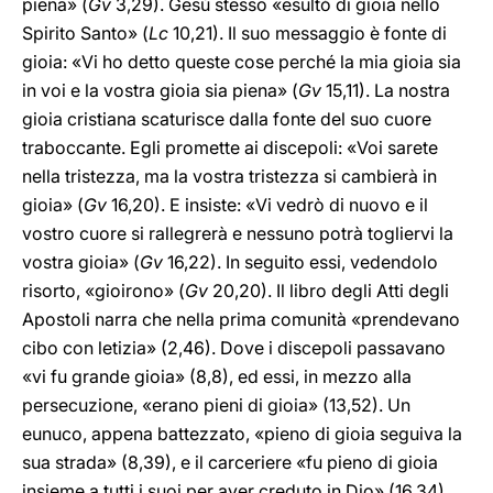
piena» (
Gv
3,29). Gesù stesso «esultò di gioia nello
Spirito Santo» (
Lc
10,21). Il suo messaggio è fonte di
gioia: «Vi ho detto queste cose perché la mia gioia sia
in voi e la vostra gioia sia piena» (
Gv
15,11). La nostra
gioia cristiana scaturisce dalla fonte del suo cuore
traboccante. Egli promette ai discepoli: «Voi sarete
nella tristezza, ma la vostra tristezza si cambierà in
gioia» (
Gv
16,20). E insiste: «Vi vedrò di nuovo e il
vostro cuore si rallegrerà e nessuno potrà togliervi la
vostra gioia» (
Gv
16,22). In seguito essi, vedendolo
risorto, «gioirono» (
Gv
20,20). Il libro degli Atti degli
Apostoli narra che nella prima comunità «prendevano
cibo con letizia» (2,46). Dove i discepoli passavano
«vi fu grande gioia» (8,8), ed essi, in mezzo alla
persecuzione, «erano pieni di gioia» (13,52). Un
eunuco, appena battezzato, «pieno di gioia seguiva la
sua strada» (8,39), e il carceriere «fu pieno di gioia
insieme a tutti i suoi per aver creduto in Dio» (16,34).