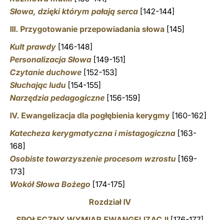
Słowa, dzięki którym pałają serca
[142-144]
III. Przygotowanie przepowiadania słowa
[145]
Kult prawdy
[146-148]
Personalizacja Słowa
[149-151]
Czytanie duchowe
[152-153]
Słuchając ludu
[154-155]
Narzędzia pedagogiczne
[156-159]
IV. Ewangelizacja dla pogłębienia kerygmy
[160-162]
Katecheza kerygmatyczna i mistagogiczna
[163-
168]
Osobiste towarzyszenie procesom wzrostu
[169-
173]
Wokół Słowa Bożego
[174-175]
Rozdział IV
SPOŁECZNY WYMIAR EWANGELIZACJI
[176-177]