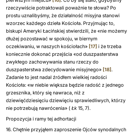
pierwszym miejscu»
[16]
. Co by się stało, gdybyśmy
rzeczywiście potraktowali poważnie te słowa? Po
prostu uznalibyśmy, że działalność misyjna stanowi
wzorzec każdego dzieła Kościoła. Przyjmując to,
biskupi Ameryki Łacińskiej stwierdzili, że «nie możemy
dłużej pozostawać w spokoju, w biernym
oczekiwaniu, w naszych kościołach»
[17]
i że trzeba
koniecznie dokonać przejścia «od duszpasterstwa
zwykłego zachowywania stanu rzeczy do
duszpasterstwa zdecydowanie misyjnego»
[18]
.
Zadanie to jest nadal źródłem wielkiej radości
Kościoła: «w niebie większa będzie radość z jednego
grzesznika, który się nawraca, niż z
dziewięćdziesięciu dziewięciu sprawiedliwych, którzy
nie potrzebują nawrócenia» (
Łk
15, 7).
Propozycja i ramy tej adhortacji
16. Chętnie przyjąłem zaproszenie Ojców synodalnych