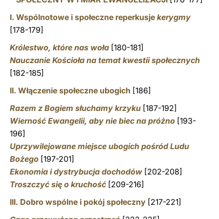
I. Wspólnotowe i społeczne reperkusje
kerygmy
[178-179]
Królestwo, które nas woła
[180-181]
Nauczanie Kościoła na temat kwestii społecznych
[182-185]
II. Włączenie społeczne ubogich
[186]
Razem z Bogiem słuchamy krzyku
[187-192]
Wierność Ewangelii, aby nie biec na próżno
[193-
196]
Uprzywilejowane miejsce ubogich pośród Ludu
Bożego
[197-201]
Ekonomia i dystrybucja dochodów
[202-208]
Troszczyć się o kruchość
[209-216]
III. Dobro wspólne i pokój społeczny
[217-221]