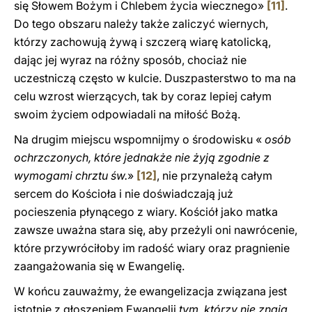
się Słowem Bożym i Chlebem życia wiecznego»
[11]
.
Do tego obszaru należy także zaliczyć wiernych,
którzy zachowują żywą i szczerą wiarę katolicką,
dając jej wyraz na różny sposób, chociaż nie
uczestniczą często w kulcie. Duszpasterstwo to ma na
celu wzrost wierzących, tak by coraz lepiej całym
swoim życiem odpowiadali na miłość Bożą.
Na drugim miejscu wspomnijmy o środowisku «
osób
ochrzczonych, które jednakże nie żyją zgodnie z
wymogami chrztu św.
»
[12]
, nie przynależą całym
sercem do Kościoła i nie doświadczają już
pocieszenia płynącego z wiary. Kościół jako matka
zawsze uważna stara się, aby przeżyli oni nawrócenie,
które przywróciłoby im radość wiary oraz pragnienie
zaangażowania się w Ewangelię.
W końcu zauważmy, że ewangelizacja związana jest
istotnie z głoszeniem Ewangelii
tym, którzy nie znają