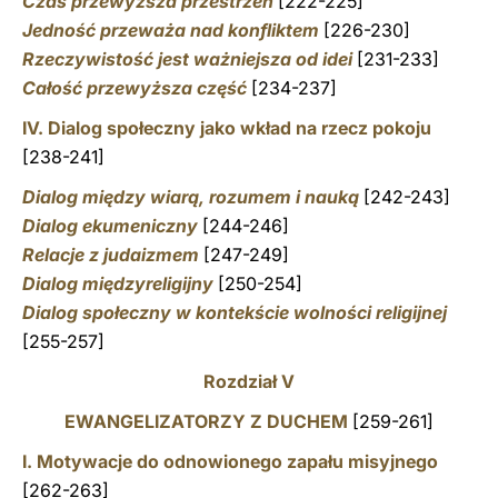
Czas przewyższa przestrzeń
[222-225]
Jedność przeważa nad konfliktem
[226-230]
Rzeczywistość jest ważniejsza od idei
[231-233]
Całość przewyższa część
[234-237]
IV. Dialog społeczny jako wkład na rzecz pokoju
[238-241]
Dialog między wiarą, rozumem i nauką
[242-243]
Dialog ekumeniczny
[244-246]
Relacje z judaizmem
[247-249]
Dialog międzyreligijny
[250-254]
Dialog społeczny w kontekście wolności religijnej
[255-257]
Rozdział V
EWANGELIZATORZY Z DUCHEM
[259-261]
I. Motywacje do odnowionego zapału misyjnego
[262-263]