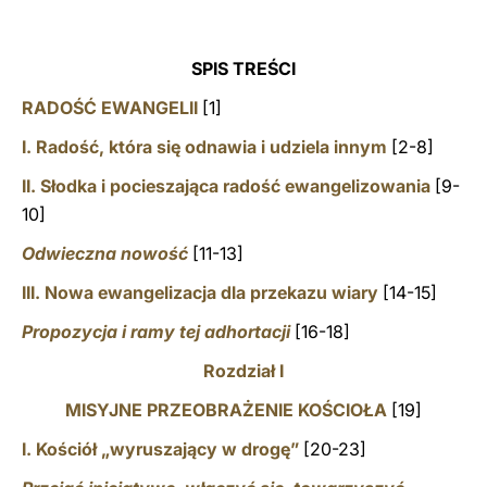
SPIS TREŚCI
RADOŚĆ EWANGELII
[1]
I. Radość, która się odnawia i udziela innym
[2-8]
II. Słodka i pocieszająca radość ewangelizowania
[9-
10]
Odwieczna nowość
[11-13]
III. Nowa ewangelizacja dla przekazu wiary
[14-15]
Propozycja i ramy tej adhortacji
[16-18]
Rozdział I
MISYJNE PRZEOBRAŻENIE KOŚCIOŁA
[19]
I. Kościół „wyruszający w drogę”
[20-23]