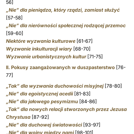
56]
„Nie” dla pieniądza, który rządzi, zamiast służyć
[57-58]
„Nie” dla nierówności społecznej rodzącej przemoc
[59-60]
Niektóre wyzwania kulturowe
[61-67]
Wyzwanie inkulturacji wiary
[68-70]
Wyzwanie urbanistycznych kultur
[71-75]
II. Pokusy zaangażowanych w duszpasterstwo
[76-
77]
„Tak” dla wyzwania duchowości misyjnej
[78-80]
„Nie” dla egoistycznej acedii
[81-83]
„Nie” dla jałowego pesymizmu
[84-86]
„Tak” dla nowych relacji stworzonych przez Jezusa
Chrystusa
[87-92]
„Nie” dla duchowej światowości
[93-97]
„Nie” dla wojny między nami
[98-101]