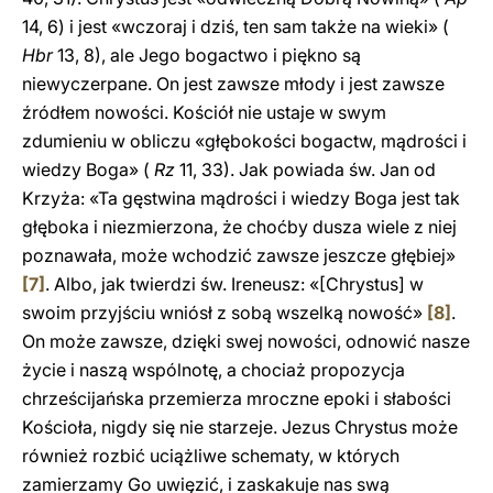
14, 6) i jest «wczoraj i dziś, ten sam także na wieki» (
Hbr
13, 8), ale Jego bogactwo i piękno są
niewyczerpane. On jest zawsze młody i jest zawsze
źródłem nowości. Kościół nie ustaje w swym
zdumieniu w obliczu «głębokości bogactw, mądrości i
wiedzy Boga» (
Rz
11, 33). Jak powiada św. Jan od
Krzyża: «Ta gęstwina mądrości i wiedzy Boga jest tak
głęboka i niezmierzona, że choćby dusza wiele z niej
poznawała, może wchodzić zawsze jeszcze głębiej»
[7]
. Albo, jak twierdzi św. Ireneusz: «[Chrystus] w
swoim przyjściu wniósł z sobą wszelką nowość»
[8]
.
On może zawsze, dzięki swej nowości, odnowić nasze
życie i naszą wspólnotę, a chociaż propozycja
chrześcijańska przemierza mroczne epoki i słabości
Kościoła, nigdy się nie starzeje. Jezus Chrystus może
również rozbić uciążliwe schematy, w których
zamierzamy Go uwięzić, i zaskakuje nas swą