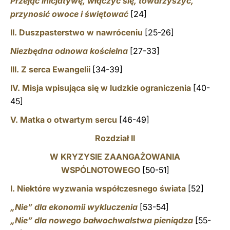
Przejąć inicjatywę, włączyć się, towarzyszyć,
przynosić owoce i świętować
[24]
II. Duszpasterstwo w nawróceniu
[25-26]
Niezbędna odnowa kościelna
[27-33]
III. Z serca Ewangelii
[34-39]
IV. Misja wpisująca się w ludzkie ograniczenia
[40-
45]
V. Matka o otwartym sercu
[46-49]
Rozdział II
W KRYZYSIE ZAANGAŻOWANIA
WSPÓLNOTOWEGO
[50-51]
I. Niektóre wyzwania współczesnego świata
[52]
„Nie” dla ekonomii wykluczenia
[53-54]
„Nie” dla nowego bałwochwalstwa pieniądza
[55-