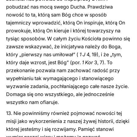
pobudzać nas mocą swego Ducha. Prawdziwa
nowość to ta, którą sam Bóg chce w sposób
tajemniczy wprowadzić, którą On inspiruje, którą On
prowokuje, którą On kieruje i której towarzyszy na
tysiąc sposobów. W całym życiu Kościoła powinno się
zawsze wskazywać, że inicjatywa należy do Boga,
który „pierwszy nas umiłował” (
1 J
4, 19), i że „tym,
który daje wzrost, jest Bóg” (por.
1 Kor
3, 7). To
przekonanie pozwala nam zachować radość przy
wypełnianiu tak wymagającego i stanowiącego
wyzwanie zadania, pochłaniającego całe nasze życie.
Domaga się ono wszystkiego, ale jednocześnie
wszystko nam ofiaruje.
13. Nie powinniśmy również pojmować nowości tej
misji jako wykorzenienia z naszej żywej historii, dzięki
której jesteśmy i się rozwijamy. Pamięć stanowi