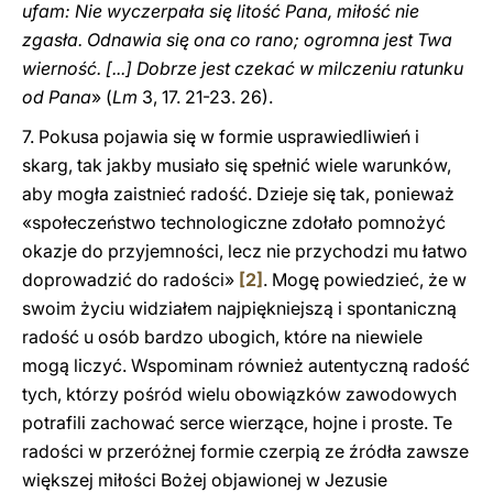
ufam: Nie wyczerpała się litość Pana, miłość nie
zgasła. Odnawia się ona co rano; ogromna jest Twa
wierność. [...] Dobrze jest czekać w milczeniu ratunku
od Pana
» (
Lm
3, 17. 21-23. 26).
7. Pokusa pojawia się w formie usprawiedliwień i
skarg, tak jakby musiało się spełnić wiele warunków,
aby mogła zaistnieć radość. Dzieje się tak, ponieważ
«społeczeństwo technologiczne zdołało pomnożyć
okazje do przyjemności, lecz nie przychodzi mu łatwo
doprowadzić do radości»
[2]
. Mogę powiedzieć, że w
swoim życiu widziałem najpiękniejszą i spontaniczną
radość u osób bardzo ubogich, które na niewiele
mogą liczyć. Wspominam również autentyczną radość
tych, którzy pośród wielu obowiązków zawodowych
potrafili zachować serce wierzące, hojne i proste. Te
radości w przeróżnej formie czerpią ze źródła zawsze
większej miłości Bożej objawionej w Jezusie