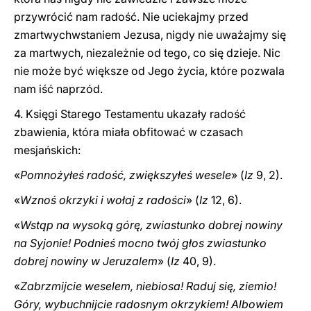
przywrócić nam radość. Nie uciekajmy przed
zmartwychwstaniem Jezusa, nigdy nie uważajmy się
za martwych, niezależnie od tego, co się dzieje. Nic
nie może być większe od Jego życia, które pozwala
nam iść naprzód.
4. Księgi Starego Testamentu ukazały radość
zbawienia, która miała obfitować w czasach
mesjańskich:
«
Pomnożyłeś radość, zwiększyłeś wesele
» (
Iz
9, 2).
«
Wznoś okrzyki i wołaj z radości
» (
Iz
12, 6).
«
Wstąp na wysoką górę, zwiastunko dobrej nowiny
na Syjonie! Podnieś mocno twój głos zwiastunko
dobrej nowiny w Jeruzalem
» (
Iz
40, 9).
«
Zabrzmijcie weselem, niebiosa! Raduj się, ziemio!
Góry, wybuchnijcie radosnym okrzykiem! Albowiem