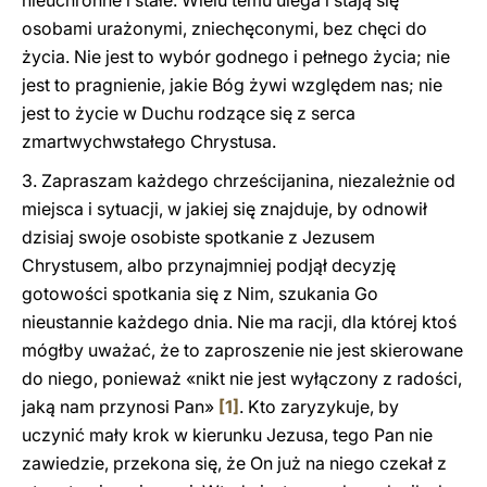
nieuchronne i stałe. Wielu temu ulega i stają się
osobami urażonymi, zniechęconymi, bez chęci do
życia. Nie jest to wybór godnego i pełnego życia; nie
jest to pragnienie, jakie Bóg żywi względem nas; nie
jest to życie w Duchu rodzące się z serca
zmartwychwstałego Chrystusa.
3. Zapraszam każdego chrześcijanina, niezależnie od
miejsca i sytuacji, w jakiej się znajduje, by odnowił
dzisiaj swoje osobiste spotkanie z Jezusem
Chrystusem, albo przynajmniej podjął decyzję
gotowości spotkania się z Nim, szukania Go
nieustannie każdego dnia. Nie ma racji, dla której ktoś
mógłby uważać, że to zaproszenie nie jest skierowane
do niego, ponieważ «nikt nie jest wyłączony z radości,
jaką nam przynosi Pan»
[1]
. Kto zaryzykuje, by
uczynić mały krok w kierunku Jezusa, tego Pan nie
zawiedzie, przekona się, że On już na niego czekał z