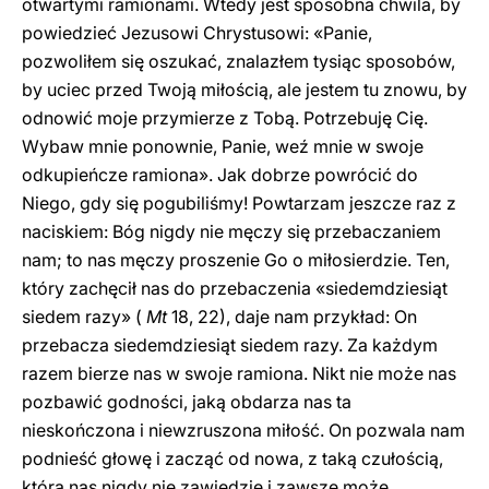
otwartymi ramionami. Wtedy jest sposobna chwila, by
powiedzieć Jezusowi Chrystusowi: «Panie,
pozwoliłem się oszukać, znalazłem tysiąc sposobów,
by uciec przed Twoją miłością, ale jestem tu znowu, by
odnowić moje przymierze z Tobą. Potrzebuję Cię.
Wybaw mnie ponownie, Panie, weź mnie w swoje
odkupieńcze ramiona». Jak dobrze powrócić do
Niego, gdy się pogubiliśmy! Powtarzam jeszcze raz z
naciskiem: Bóg nigdy nie męczy się przebaczaniem
nam; to nas męczy proszenie Go o miłosierdzie. Ten,
który zachęcił nas do przebaczenia «siedemdziesiąt
siedem razy» (
Mt
18, 22), daje nam przykład: On
przebacza siedemdziesiąt siedem razy. Za każdym
razem bierze nas w swoje ramiona. Nikt nie może nas
pozbawić godności, jaką obdarza nas ta
nieskończona i niewzruszona miłość. On pozwala nam
podnieść głowę i zacząć od nowa, z taką czułością,
która nas nigdy nie zawiedzie i zawsze może