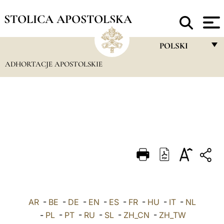
STOLICA APOSTOLSKA
POLSKI
ADHORTACJE APOSTOLSKIE
FRANÇAIS
ENGLISH
ITALIANO
PORTUGUÊS
ESPAÑOL
DEUTSCH
POLSKI
AR
-
BE
-
DE
-
EN
-
ES
-
FR
-
HU
العربيّة
-
IT
-
NL
-
PL
-
PT
-
RU
-
SL
-
ZH_CN
-
ZH_TW
中文