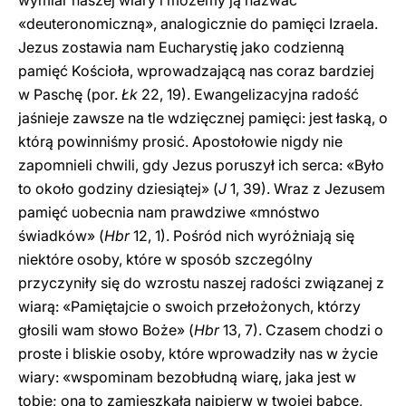
wymiar naszej wiary i możemy ją nazwać
«deuteronomiczną», analogicznie do pamięci Izraela.
Jezus zostawia nam Eucharystię jako codzienną
pamięć Kościoła, wprowadzającą nas coraz bardziej
w Paschę (por.
Łk
22, 19). Ewangelizacyjna radość
jaśnieje zawsze na tle wdzięcznej pamięci: jest łaską, o
którą powinniśmy prosić. Apostołowie nigdy nie
zapomnieli chwili, gdy Jezus poruszył ich serca: «Było
to około godziny dziesiątej» (
J
1, 39). Wraz z Jezusem
pamięć uobecnia nam prawdziwe «mnóstwo
świadków» (
Hbr
12, 1). Pośród nich wyróżniają się
niektóre osoby, które w sposób szczególny
przyczyniły się do wzrostu naszej radości związanej z
wiarą: «Pamiętajcie o swoich przełożonych, którzy
głosili wam słowo Boże» (
Hbr
13, 7). Czasem chodzi o
proste i bliskie osoby, które wprowadziły nas w życie
wiary: «wspominam bezobłudną wiarę, jaka jest w
tobie; ona to zamieszkała najpierw w twojej babce,