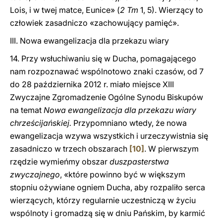
Lois, i w twej matce, Eunice» (
2 Tm
1, 5). Wierzący to
człowiek zasadniczo «zachowujący pamięć».
III. Nowa ewangelizacja dla przekazu wiary
14. Przy wsłuchiwaniu się w Ducha, pomagającego
nam rozpoznawać wspólnotowo znaki czasów, od 7
do 28 października 2012 r. miało miejsce XIII
Zwyczajne Zgromadzenie Ogólne Synodu Biskupów
na temat
Nowa ewangelizacja dla przekazu wiary
chrześcijańskiej.
Przypomniano wtedy, że nowa
ewangelizacja wzywa wszystkich i urzeczywistnia się
zasadniczo w trzech obszarach
[10]
. W pierwszym
rzędzie wymieńmy obszar
duszpasterstwa
zwyczajnego
, «które powinno być w większym
stopniu ożywiane ogniem Ducha, aby rozpaliło serca
wierzących, którzy regularnie uczestniczą w życiu
wspólnoty i gromadzą się w dniu Pańskim, by karmić