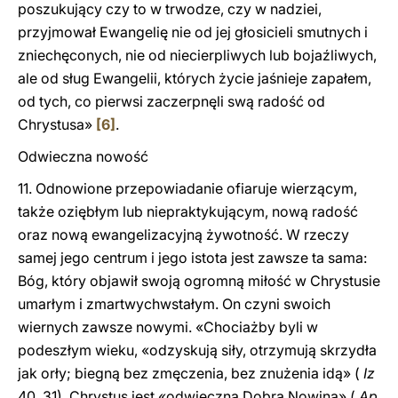
poszukujący czy to w trwodze, czy w nadziei,
przyjmował Ewangelię nie od jej głosicieli smutnych i
zniechęconych, nie od niecierpliwych lub bojaźliwych,
ale od sług Ewangelii, których życie jaśnieje zapałem,
od tych, co pierwsi zaczerpnęli swą radość od
Chrystusa»
[6]
.
Odwieczna nowość
11. Odnowione przepowiadanie ofiaruje wierzącym,
także oziębłym lub niepraktykującym, nową radość
oraz nową ewangelizacyjną żywotność. W rzeczy
samej jego centrum i jego istota jest zawsze ta sama:
Bóg, który objawił swoją ogromną miłość w Chrystusie
umarłym i zmartwychwstałym. On czyni swoich
wiernych zawsze nowymi. «Chociażby byli w
podeszłym wieku, «odzyskują siły, otrzymują skrzydła
jak orły; biegną bez zmęczenia, bez znużenia idą» (
Iz
40, 31). Chrystus jest «odwieczną Dobrą Nowiną» (
Ap