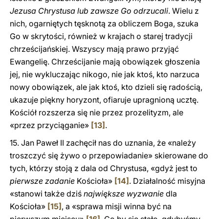
Jezusa Chrystusa lub zawsze Go odrzucali
. Wielu z
nich, ogarniętych tęsknotą za obliczem Boga, szuka
Go w skrytości, również w krajach o starej tradycji
chrześcijańskiej. Wszyscy mają prawo przyjąć
Ewangelię. Chrześcijanie mają obowiązek głoszenia
jej, nie wykluczając nikogo, nie jak ktoś, kto narzuca
nowy obowiązek, ale jak ktoś, kto dzieli się radością,
ukazuje piękny horyzont, ofiaruje upragnioną ucztę.
Kościół rozszerza się nie przez prozelityzm, ale
«przez przyciąganie»
[13]
.
15. Jan Paweł II zachęcił nas do uznania, że «należy
troszczyć się żywo o przepowiadanie» skierowane do
tych, którzy stoją z dala od Chrystusa, «gdyż jest to
pierwsze zadanie
Kościoła»
[14]
. Działalność misyjna
«stanowi także dziś
największe wyzwanie
dla
Kościoła»
[15]
, a «sprawa misji winna być na