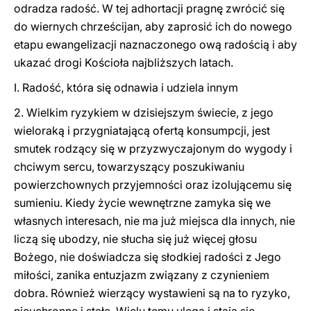
odradza radość. W tej adhortacji pragnę zwrócić się
do wiernych chrześcijan, aby zaprosić ich do nowego
etapu ewangelizacji naznaczonego ową radością i aby
ukazać drogi Kościoła najbliższych latach.
I. Radość, która się odnawia i udziela innym
2. Wielkim ryzykiem w dzisiejszym świecie, z jego
wieloraką i przygniatającą ofertą konsumpcji, jest
smutek rodzący się w przyzwyczajonym do wygody i
chciwym sercu, towarzyszący poszukiwaniu
powierzchownych przyjemności oraz izolującemu się
sumieniu. Kiedy życie wewnętrzne zamyka się we
własnych interesach, nie ma już miejsca dla innych, nie
liczą się ubodzy, nie słucha się już więcej głosu
Bożego, nie doświadcza się słodkiej radości z Jego
miłości, zanika entuzjazm związany z czynieniem
dobra. Również wierzący wystawieni są na to ryzyko,