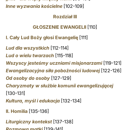
Inne wyzwania kościelne
[102-109]
Rozdział III
GŁOSZENIE EWANGELII
[110]
I. Cały Lud Boży głosi Ewangelię
[111]
Lud dla wszystkich
[112-114]
Lud o wielu twarzach
[115-118]
Wszyscy jesteśmy uczniami misjonarzami
[119-121]
Ewangelizacyjna siła pobożności ludowej
[122-126]
Od osoby do osoby
[127-129]
Charyzmaty w służbie komunii ewangelizującej
[130-131]
Kultura, myśl i edukacja
[132-134]
II. Homilia
[135-136]
Liturgiczny kontekst
[137-138]
Rozmowa matki
[139-141]