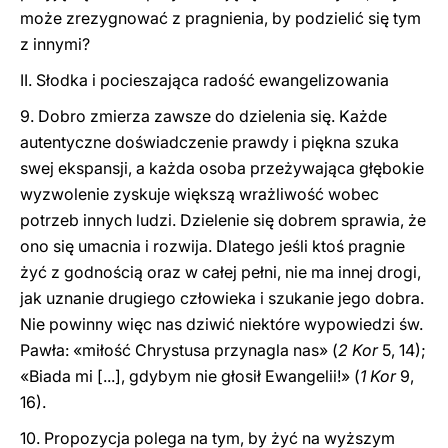
może zrezygnować z pragnienia, by podzielić się tym
z innymi?
II. Słodka i pocieszająca radość ewangelizowania
9. Dobro zmierza zawsze do dzielenia się. Każde
autentyczne doświadczenie prawdy i piękna szuka
swej ekspansji, a każda osoba przeżywająca głębokie
wyzwolenie zyskuje większą wrażliwość wobec
potrzeb innych ludzi. Dzielenie się dobrem sprawia, że
ono się umacnia i rozwija. Dlatego jeśli ktoś pragnie
żyć z godnością oraz w całej pełni, nie ma innej drogi,
jak uznanie drugiego człowieka i szukanie jego dobra.
Nie powinny więc nas dziwić niektóre wypowiedzi św.
Pawła: «miłość Chrystusa przynagla nas» (
2 Kor
5, 14);
«Biada mi [...], gdybym nie głosił Ewangelii!» (
1 Kor
9,
16).
10. Propozycja polega na tym, by żyć na wyższym