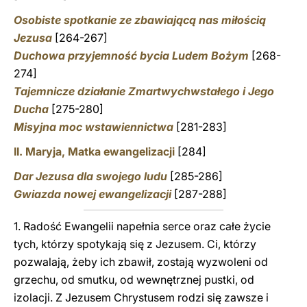
Osobiste spotkanie ze zbawiającą nas miłością
Jezusa
[264-267]
Duchowa przyjemność bycia Ludem Bożym
[268-
274]
Tajemnicze działanie Zmartwychwstałego i Jego
Ducha
[275-280]
Misyjna moc wstawiennictwa
[281-283]
II. Maryja, Matka ewangelizacji
[284]
Dar Jezusa dla swojego ludu
[285-286]
Gwiazda nowej ewangelizacji
[287-288]
1. Radość Ewangelii napełnia serce oraz całe życie
tych, którzy spotykają się z Jezusem. Ci, którzy
pozwalają, żeby ich zbawił, zostają wyzwoleni od
grzechu, od smutku, od wewnętrznej pustki, od
izolacji. Z Jezusem Chrystusem rodzi się zawsze i