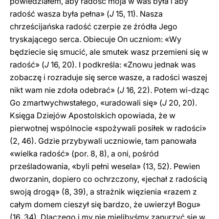
powiedziałem, aby radość moja w was była i aby
radość wasza była pełna» (
J
15, 11). Nasza
chrześcijańska radość czerpie ze źródła Jego
tryskającego serca. Obiecuje On uczniom: «Wy
będziecie się smucić, ale smutek wasz przemieni się w
radość» (
J
16, 20). I podkreśla: «Znowu jednak was
zobaczę i rozraduje się serce wasze, a radości waszej
nikt wam nie zdoła odebrać» (
J
16, 22). Potem wi-dząc
Go zmartwychwstałego, «uradowali się» (
J
20, 20).
Księga Dziejów Apostolskich opowiada, że w
pierwotnej wspólnocie «spożywali posiłek w radości»
(2, 46). Gdzie przybywali uczniowie, tam panowała
«wielka radość» (por. 8, 8), a oni, pośród
prześladowania, «byli pełni wesela» (13, 52). Pewien
dworzanin, dopiero co ochrzczony, «jechał z radością
swoją drogą» (8, 39), a strażnik więzienia «razem z
całym domem cieszył się bardzo, że uwierzył Bogu»
(16, 34). Dlaczego i my nie mielibyśmy zanurzyć się w