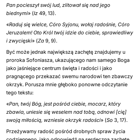
Pan pocieszył swój lud, zlitował się nad jego
biednymi
» (
Iz
49, 13).
«
Raduj się wielce, Córo Syjonu, wołaj radośnie, Córo
Jeruzalem! Oto Król twój idzie do ciebie, sprawiedliwy
i zwycięski
» (
Za
9, 9).
Być może jednak największą zachętę znajdujemy u
proroka Sofoniasza, ukazującego nam samego Boga
jako jaśniejące centrum święta i radości i jako
pragnącego przekazać swemu narodowi ten zbawczy
okrzyk. Porusza mnie głęboko ponowne odczytanie
tego tekstu:
«
Pan, twój Bóg, jest pośród ciebie, mocarz, który
zbawia, uniesie się weselem nad tobą, odnowi [cię]
swoją miłością, wzniesie okrzyk radości
» (
So
3, 17).
Przeżywamy radość pośród drobnych spraw życia
codziennego, jako odpowiedź na serdeczną zachętę