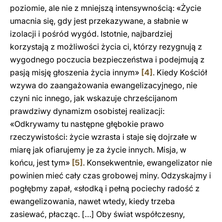
poziomie, ale nie z mniejszą intensywnością: «Życie
umacnia się, gdy jest przekazywane, a słabnie w
izolacji i pośród wygód. Istotnie, najbardziej
korzystają z możliwości życia ci, którzy rezygnują z
wygodnego poczucia bezpieczeństwa i podejmują z
pasją misję głoszenia życia innym»
[4]
. Kiedy Kościół
wzywa do zaangażowania ewangelizacyjnego, nie
czyni nic innego, jak wskazuje chrześcijanom
prawdziwy dynamizm osobistej realizacji:
«Odkrywamy tu następne głębokie prawo
rzeczywistości: życie wzrasta i staje się dojrzałe w
miarę jak ofiarujemy je za życie innych. Misja, w
końcu, jest tym»
[5]
. Konsekwentnie, ewangelizator nie
powinien mieć cały czas grobowej miny. Odzyskajmy i
pogłębmy zapał, «słodką i pełną pociechy radość z
ewangelizowania, nawet wtedy, kiedy trzeba
zasiewać, płacząc. […] Oby świat współczesny,