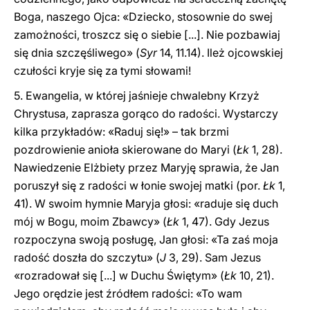
Boga, naszego Ojca: «Dziecko, stosownie do swej
zamożności, troszcz się o siebie [...]. Nie pozbawiaj
się dnia szczęśliwego» (
Syr
14, 11.14). Ileż ojcowskiej
czułości kryje się za tymi słowami!
5. Ewangelia, w której jaśnieje chwalebny Krzyż
Chrystusa, zaprasza gorąco do radości. Wystarczy
kilka przykładów: «Raduj się!» – tak brzmi
pozdrowienie anioła skierowane do Maryi (
Łk
1, 28).
Nawiedzenie Elżbiety przez Maryję sprawia, że Jan
poruszył się z radości w łonie swojej matki (por.
Łk
1,
41). W swoim hymnie Maryja głosi: «raduje się duch
mój w Bogu, moim Zbawcy» (
Łk
1, 47). Gdy Jezus
rozpoczyna swoją posługę, Jan głosi: «Ta zaś moja
radość doszła do szczytu» (
J
3, 29). Sam Jezus
«rozradował się [...] w Duchu Świętym» (
Łk
10, 21).
Jego orędzie jest źródłem radości: «To wam