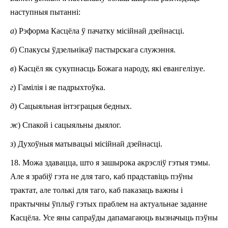
наступныя пытанні:
a
) Рэформа Касцёла ў пачатку місійнай дзейнасці.
б
) Спакусы ўдзельнікаў пастырскага служэння.
в
) Касцёл як сукупнасць Божага народу, які евангелізуе.
г
) Гамілія і яе падрыхтоўка.
д
) Сацыяльная інтэграцыя бедных.
ж
) Спакой і сацыяльны дыялог.
з
) Духоўныя матывацыі місійнай дзейнасці.
18. Можа здавацца, што я зашырока акрэсліў гэтыя тэмы.
Але я зрабіў гэта не для таго, каб прадставіць пэўны
трактат, але толькі для таго, каб паказаць важны і
практычны ўплыў гэтых праблем на актуальнае заданне
Касцёла. Усе яны сапраўды дапамагаюць вызначыць пэўны