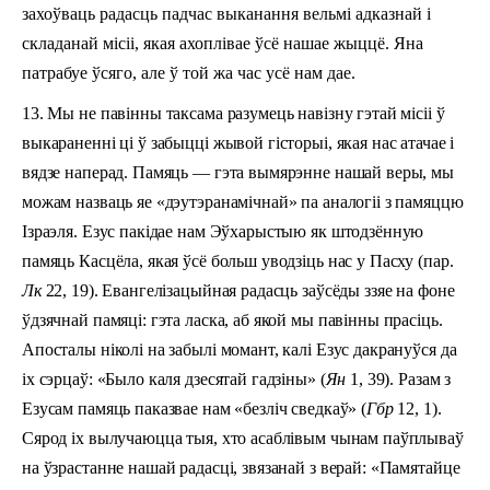
захоўваць радасць падчас выканання вельмі адказнай і
складанай місіі, якая ахоплівае ўсё нашае жыццё. Яна
патрабуе ўсяго, але ў той жа час усё нам дае.
13. Мы не павінны таксама разумець навізну гэтай місіі ў
выкараненні ці ў забыцці жывой гісторыі, якая нас атачае і
вядзе наперад. Памяць — гэта вымярэнне нашай веры, мы
можам назваць яе «дэутэранамічнай» па аналогіі з памяццю
Ізраэля. Езус пакідае нам Эўхарыстыю як штодзённую
памяць Касцёла, якая ўсё больш уводзіць нас у Пасху (пар.
Лк
22, 19). Евангелізацыйная радасць заўсёды ззяе на фоне
ўдзячнай памяці: гэта ласка, аб якой мы павінны прасіць.
Апосталы ніколі на забылі момант, калі Езус дакрануўся да
іх сэрцаў: «Было каля дзесятай гадзіны» (
Ян
1, 39). Разам з
Езусам памяць паказвае нам «безліч сведкаў» (
Гбр
12, 1).
Сярод іх вылучаюцца тыя, хто асаблівым чынам паўплываў
на ўзрастанне нашай радасці, звязанай з верай: «Памятайце