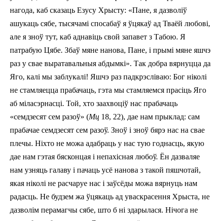
нагода, каб сказаць Езусу Хрысту: «Пане, я дазволіў
ашукаць сябе, тысячамі спосабаў я ўцякаў ад Тваёй любові,
але я зноў тут, каб аднавіць свой запавет з Табою. Я
патрабую Цябе. Збаў мяне нанова, Пане, і прымі мяне яшчэ
раз у свае выратавальныя абдымкі». Так добра вярнуцца да
Яго, калі мы заблукалі! Яшчэ раз падкрэсліваю: Бог ніколі
не стамляецца прабачаць, гэта мы стамляемся прасіць Яго
аб міласэрнасці. Той, хто заахвоціў нас прабачаць
«семдзесят сем разоў» (
Mц
18, 22), дае нам прыклад: сам
прабачае семдзесят сем разоў. Зноў і зноў бярэ нас на свае
плечы. Ніхто не можа адабраць у нас тую год­насць, якую
дае нам гэтая бясконцая і непахісная любоў. Ён дазваляе
нам узняць галаву і пачаць усё нанова з такой пяшчотай,
якая ніколі не расчаруе нас і заўсёды можа вярнуць нам
радасць. Не будзем жа ўцякаць ад уваскрасення Хрыста, не
дазволім перамагчы сябе, што б ні здарылася. Нічога не