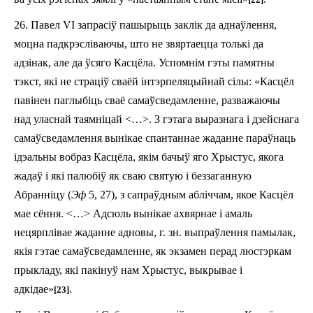
26. Павел VI запрасіў пашырыць заклік да аднаўлення,
моцна падкрэсліваючы, што не звяртаецца толькі да
адзінак, але да ўсяго Касцёла. Успомнім гэты памятны
тэкст, які не страціў сваёй інтэрпеляцыйнай сілы: «Касцёл
павінен паглыбіць сваё самаўсведамленне, разважаючы
над уласнай таямніцай <…>. З гэтага выразнага і дзейснага
самаўсведамлення вынікае спантаннае жаданне параўнаць
ідэальны вобраз Касцёла, якім бачыў яго Хрыстус, якога
жадаў і які палюбіў як сваю святую і беззаганную
Абранніцу (
Эф
5, 27), з сапраўдным абліччам, якое Касцёл
мае сёння. <…> Адсюль вынікае ахвярнае і амаль
нецярплівае жаданне адновы, г. зн. выпраўлення памылак,
якія гэтае самаўсведамленне, як экзамен перад люстэркам
прыкладу, які пакінуў нам Хрыстус, выкрывае і
адкідае»
.
[23]