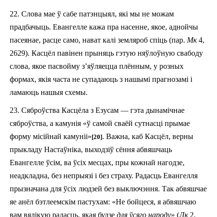
22. Слова мае ў сабе патэнцыял, які мы не можам
прадбачыць. Евангелле кажа пра насенне, якое, аднойчы
пасеянае, расце само, нават калі земляроб спіць (пар.
Мк
4,
26­29). Касцёл павінен прыняць гэтую няўлоўную свабоду
слова, якое па­свойму з’яў­ляецца плённым, у розных
формах, якія часта не супадаюць з нашымі прагнозамі і
ламаюць нашыя схемы.
23. Сяброўства Касцёла з Езусам — гэта дынаміч­нае
сяброўства, а камунія «ў самой сваёй сутнасці прымае
форму місійнай камуніі»
. Важна, каб Касцёл, верны
[20]
прыкладу Настаўніка, выходзіў сёння абвяшчаць
Евангелле ўсім, ва ўсіх месцах, пры кожнай нагодзе,
неадкладна, без непрыязі і без страху. Радасць Евангел­ля
прызначана для ўсіх людзей без выключэння. Так абвяшчае
яе анёл бэтлеемскім пастухам: «Не бойцеся, я абвяшчаю
вам вялікую радасць, якая будзе
для ўсяго народу
» (
Лк
2,