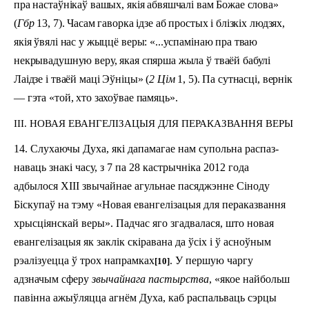
пра настаўнікаў вашых, якія абвяшчалі вам Божае слова»
(
Гбр
13, 7). Часам гаворка ідзе аб простых і блізкіх людзях,
якія ўвялі нас у жыццё веры: «...успамінаю пра тваю
некрывадушную веру, якая спярша жыла ў тваёй бабулі
Лаідзе і тваёй маці Эўніцы» (
2 Цім
1, 5). Па сутнасці, вернік
— гэта «той, хто захоўвае памяць».
III. НОВАЯ ЕВАНГЕЛІЗАЦЫЯ ДЛЯ ПЕРАКАЗВАННЯ ВЕРЫ
14. Слухаючы Духа, які дапамагае нам супольна рас­паз­
наваць знакі часу, з 7 па 28 кастрычніка 2012 го­да
адбылося XIII звычайнае агульнае пасяджэнне Сіноду
Біскупаў на тэму «Новая евангелізацыя для пераказвання
хрысціянскай веры». Падчас яго згадвалася, што новая
евангелізацыя як заклік скіравана да ўсіх і ў асноўным
рэалізуецца ў трох напрамках
. У першую чаргу
[10]
адзначым сферу
звычайнага пастырства
, «якое найбольш
павінна ажыўляцца агнём Духа, каб распальваць сэрцы