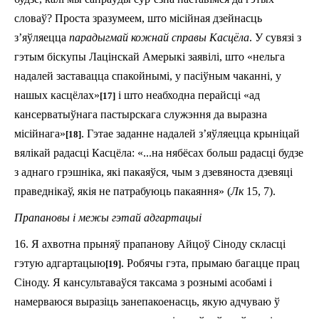
словаў? Проста зразумеем, што місійная дзейнасць
з’яўляецца
парадыгмай кожнай справы Касцёла
. У сувязі з
гэтым біскупы Лацінскай Амерыкі заявілі, што «нельга
надалей заставацца спакойнымі, у пасіўным чаканні, у
нашых касцёлах»
і што неабходна перайсці «ад
[17]
кансерватыўнага пас­тыр­скага служэння да выразна
місійнага»
. Гэтае заданне надалей з’яўляецца крыніцай
[18]
вялікай радасці Касцёла: «...на нябёсах больш радасці будзе
з аднаго грэшніка, які пакаяўся, чым з дзевяноста дзевяці
праведнікаў, якія не патрабуюць пакаяння» (
Лк
15, 7).
Прапановы і межы гэтай адгартацыі
16. Я ахвотна прыняў прапанову Айцоў Сіноду скласці
гэтую адгартацыю
. Робячы гэта, прымаю багацце прац
[19]
Сіноду. Я кансультаваўся таксама з рознымі асобамі і
намерваюся выразіць занепакоенасць, якую адчуваю ў