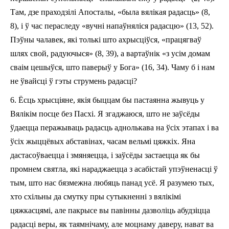
Там, дзе праходзілі Апосталы, «была вялікая радасць» (8,
8), і ў час пераследу «вучні напаўняліся радасцю» (13, 52).
Пэўны чалавек, які толькі што ахрысціўся, «працягваў
шлях свой, радуючыся» (8, 39), а вартаўнік «з усім до­мам
сваім цешыўся, што паверыў у Бога» (16, 34). Чаму б і нам
не ўвайсці ў гэты струмень радасці?
6. Ёсць хрысціяне, якія быццам бы пастаянна жывуць у
Вялікім посце без Пасхі. Я згаджаюся, што не заўсёды
ўдаецца перажываць радасць аднолькава на ўсіх этапах і ва
ўсіх жыццёвых абставінах, часам вельмі цяжкіх. Яна
дастасоўваецца і змяняецца, і заўсёды застаецца як бы
промнем святла, які нараджаецца з асабістай упэўненасці ў
тым, што нас бязмежна любяць па­над усё. Я разумею тых,
хто схільны да смутку пры сутыкненні з вялікімі
цяжкасцямі, але пакрысе вы павінны дазволіць абудзіцца
радасці веры, як таямнічаму, але моцнаму даверу, нават ва