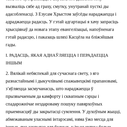
вызваліць сябе ад граху, смутку, унутранай пусткі ды
адасобленасці. З Езусам Хрыстом заўсёды нараджаецца і
адраджаецца радасць. У гэтай адгартацыі я хачу запрасіць
хрысціянаў да новага этапу евангелізацыі, напоўненага
гэтай радасцю, і паказаць шляхі Касцёла на бліжэйшыя
гады.
І. РАДАСЦЬ, ЯКАЯ АДНАЎЛЯЕЦЦА І ПЕРАДАЕЦЦА
ІНШЫМ
2. Вялікай небяспекай для сучаснага свету, з яго
разнастайнымі і дыкучлівымі спажывецкімі пра­па­новамі,
з’яўляецца засмучанасць, што на­ра­джа­ецца ў
прызвычаеным да камфорту і сквапным сэрцы і
спадарожнічае нездароваму пошуку павярхоўных
прыемнасцяў ды закрытасці сумлення. У духоўным жыцці,
абмежаваным уласнымі інтарэсамі, няма ўжо месца для
іншых, яно закрытае для бедных, у ім не чутны больш