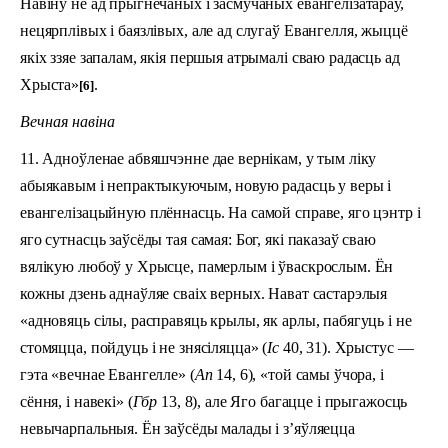
Навіну не ад прыгнечаных і засмучаных евангелізатараў,
нецярплівых і баязлівых, але ад слугаў Евангелля, жыццё
якіх ззяе запалам, якія першыя атрымалі сваю радасць ад
Хрыста»
.
[6]
Вечная навіна
11. Адноўленае абвяшчэнне дае вернікам, у тым ліку
абыякавым і непрактыкуючым, новую радасць у веры і
евангелізацыйную плённасць. На самой справе, яго цэнтр і
яго сутнасць заўсёды тая самая: Бог, які паказаў сваю
вялікую любоў у Хрысце, памерлым і ўваскрослым. Ён
кожны дзень аднаўляе сваіх верных. Нават састарэлыя
«адновяць сілы, расправяць крылы, як арлы, пабягуць і не
стомяцца, пойдуць і не знясіляцца» (
Iс
40, 31). Хрыстус —
гэта «вечнае Евангелле» (
Aп
14, 6), «той самы ўчора, і
сёння, і навекі» (
Гбр
13, 8), але Яго багацце і прыгажосць
невычарпальныя. Ён заўсёды малады і з’яўляецца