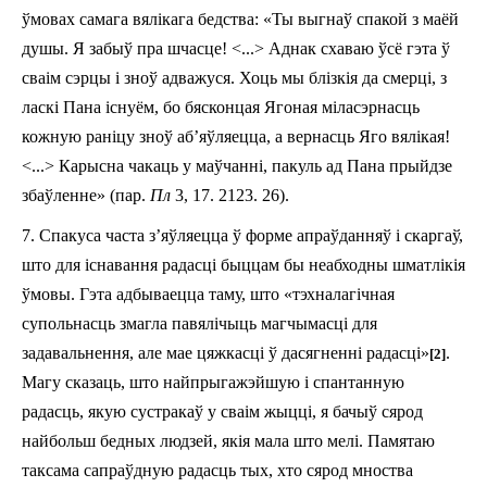
ўмовах самага вялікага бедства: «Ты выгнаў спакой з маёй
душы. Я забыў пра шчасце! <...> Аднак схаваю ўсё гэта ў
сваім сэрцы і зноў адважуся. Хоць мы блізкія да смерці, з
ласкі Пана існуём, бо бясконцая Ягоная міласэрнасць
кожную раніцу зноў аб’яўляецца, а вернасць Яго вялікая!
<...> Карысна чакаць у маўчанні, пакуль ад Пана прыйдзе
збаўленне» (пар.
Пл
3, 17. 21­23. 26).
7. Спакуса часта з’яўляецца ў форме апраўданняў і скаргаў,
што для існавання радасці быццам бы неабходны шматлікія
ўмовы. Гэта адбываецца та­му, што «тэхналагічная
супольнасць змагла па­вя­лічыць магчымасці для
задавальнення, але мае цяжкасці ў дасягненні радасці»
.
[2]
Магу сказаць, што най­пры­гажэйшую і спантанную
радасць, якую сустракаў у сваім жыцці, я бачыў сярод
найбольш бедных людзей, якія мала што мелі. Памятаю
таксама сапраўдную радасць тых, хто сярод мноства