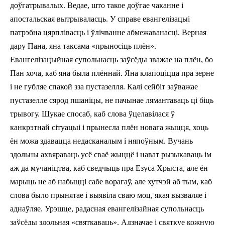
доўгатрывалых. Ведае, што такое доўгае чаканне і
апостальская вытрываласць. У справе евангелізацыі
патрэбна цярплівасць і ўлічванне абмежаванасці. Верная
дару Пана, яна таксама «прыносіць плён».
Евангелізацыйная супольнасць заўсёды зважае на плён, бо
Пан хоча, каб яна была плённай. Яна клапоціцца пра зерне
і не губляе спакой з­за пустазелля. Калі сейбіт заўважае
пустазелле сярод пшаніцы, не пачынае лямантаваць ці біць
трывогу. Шукае спосаб, каб слова ўцелавілася ў
канкрэтнай сітуацыі і прынесла плён новага жыцця, хоць
ён можа здавацца недасканалым і няпоўным. Вучань
здольны ахвяраваць усё сваё жыццё і нават рызыкаваць ім
аж да мучаніцтва, каб сведчыць пра Езуса Хрыста, але ён
марыць не аб набыцці сабе ворагаў, але хутчэй аб тым, каб
слова было прынятае і выявіла сваю моц, якая вызваляе і
аднаўляе. Урэшце, радасная евангелізайная супольнасць
заўсёды здольная «святкаваць». Адзначае і святкуе кожную