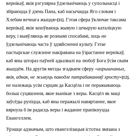
вернікаў, якія рэгулярна ўдзельнічаюць у супольнасці і
збіраюцца ў дзень Пана, каб насычацца Яго словам і
Хлебам вечнага жыцця»
. Гэтая сфера ўключае таксама
[11]
вернікаў, якія захоўваюць жывую і шчырую каталіцкую
веру, і выяўляюць яе рознымі спосабамі, хоць не
ўдзельнічаюць часта ў здзяйсненні культу. Гэтае
пастырскае служэнне накіравана на ўзрастанне вернікаў,
каб яны штораз паўней адказвалі на любоў Бога ўсім сваім
жыццём. На другім месцы згадваем сферу «
ахрышчаных,
якія, аднак, не жывуць паводле патрабаванняў хросту
»
,
[12]
не належаць усім сэрцам да Касцёла і не перажываюць
больш суцяшэння, якое вынікае з веры. Касцёл як маці
заўсёды рупіцца, каб яны перажылі навяртанне, якое
вярнула б ім радасць веры і жаданне пранікнуцца
Евангеллем.
Урэшце адзначым, што евангелізацыя істотна звя­зана з