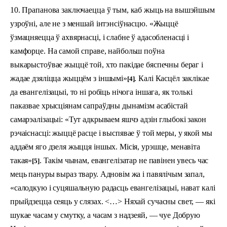
10. Прапанова заключаецца ў тым, каб жыць на вышэйшым
узроўні, але не з меншай інтэнсіўнасцю. «Жыццё
ўзмацняецца ў ахвярнасці, і слабне ў ада­соб­ленасці і
камфорце. На самой справе, найбольш поўна
выкарыстоўвае жыццё той, хто пакідае бяспечны бераг і
жадае дзяліцца жыццём з іншымі»
. Калі Касцёл заклікае
[4]
да евангелізацыі, то ні робіць нічога іншага, як толькі
паказвае хрысціянам сапраўдны дынамізм асабістай
самарэалізацыі: «Тут адкрываем яшчэ адзін глыбокі закон
рэчаіснасці: жыццё расце і выспявае ў той меры, у якой мы
аддаём яго дзеля жыцця іншых. Місія, урэшце, менавіта
такая»
. Такім чынам, евангелізатар не павінен увесь час
[5]
мець пануры выраз твару. Адновім жа і павялічым запал,
«салодкую і суцяшальную радасць евангелізацыі, нават калі
прыйдзецца сеяць у слязах. <…> Няхай сучасны свет, — які
шукае часам у смутку, а часам з надзеяй, — чуе Добрую