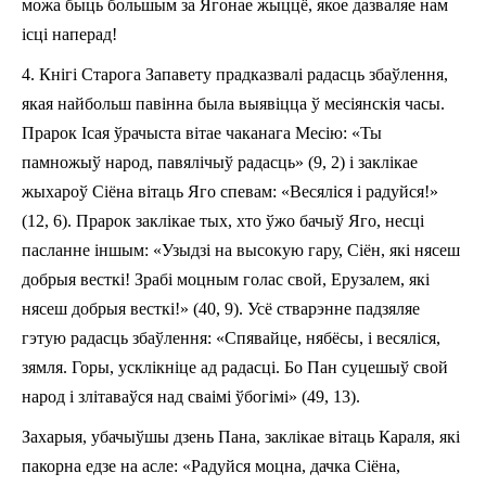
можа быць большым за Ягонае жыццё, якое дазваляе нам
ісці наперад!
4.
Кнігі Старога Запавету прадказвалі радасць збаў­лення,
якая найбольш павінна была выявіцца ў ме­сіянскія часы.
Прарок Ісая ўрачыста вітае чаканага Месію: «Ты
памножыў народ, павялічыў радасць» (9, 2) і заклікае
жыхароў Сіёна вітаць Яго спевам: «Весяліся і радуйся!»
(12, 6). Прарок заклікае тых, хто ўжо бачыў Яго, несці
пасланне іншым: «Узыдзі на высокую гару, Сіён, які нясеш
добрыя весткі! Зрабі моцным голас свой, Ерузалем, які
нясеш добрыя весткі!» (40, 9). Усё стварэнне падзяляе
гэтую радасць збаўлення: «Спявайце, нябёсы, і весяліся,
зямля. Горы, усклікніце ад радасці. Бо Пан суцешыў свой
народ і злітаваўся над сваімі ўбогімі» (49, 13).
Захарыя, убачыўшы дзень Па­на, заклікае вітаць Караля, які
пакорна едзе на асле: «Радуйся моцна, дачка Сіёна,