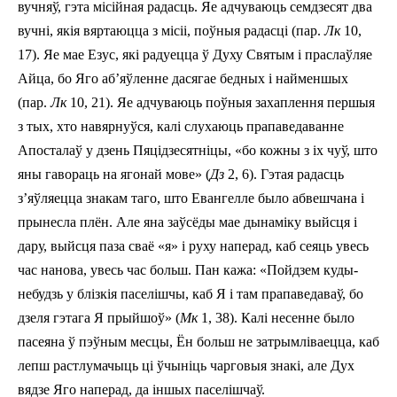
вучняў, гэта місійная радасць. Яе адчуваюць семдзесят два
вучні, якія вяртаюцца з місіі, поўныя радасці (пар.
Лк
10,
17). Яе мае Езус, які радуецца ў Духу Святым і праслаўляе
Айца, бо Яго аб’яўленне дасягае бедных і найменшых
(пар.
Лк
10, 21). Яе адчуваюць поўныя захаплення першыя
з тых, хто навярнуўся, калі слухаюць прапаведаванне
Апосталаў у дзень Пяцідзесятніцы, «бо кожны з іх чуў, што
яны гавораць на ягонай мове» (
Дз
2, 6). Гэтая радасць
з’яўляецца знакам таго, што Евангелле было абвешчана і
прынесла плён. Але яна заўсёды мае дынаміку выйсця і
дару, выйсця па­за сваё «я» і руху наперад, каб сеяць увесь
час нанова, увесь час больш. Пан кажа: «Пойдзем куды­
небудзь у блізкія паселішчы, каб Я і там прапаведаваў, бо
дзеля гэтага Я прыйшоў» (
Mк
1, 38). Калі несенне было
пасеяна ў пэўным месцы, Ён больш не затрымліваецца, каб
лепш растлумачыць ці ўчыніць чарговыя знакі, але Дух
вядзе Яго наперад, да іншых паселішчаў.