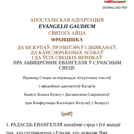
DOWNLOAD PDF
LATINE
АПОСТАЛЬСКАЯ АДГАРТАЦЫЯ
EVANGELII GAUDIUM
СВЯТОГА АЙЦА
ФРАНЦІШКА
ДА БІСКУПАЎ, ПРЭЗБІТЭРАЎ І ДЫЯКАНАЎ,
ДА КАНСЭКРАВАНЫХ АСОБАЎ
І ДА ЎСІХ СВЕЦКІХ ВЕРНІКАЎ
ПРА АБВЯШЧЭННЕ ЕВАНГЕЛЛЯ Ў СУЧАСНЫМ
СВЕЦЕ
Пераклад Секцыі па перакладзе літургічных тэкстаў
і афіцыйных дакументаў Касцёла
Камісіі Божага Культу і Дысцыпліны Сакрамэнтаў
пры Канферэнцыі Каталіцкіх Біскупаў у Беларусі
[
pdf
]
1.
РАДАСЦЬ ЕВАНГЕЛЛЯ
напаўняе сэрца і ўсё жыццё
тых, хто сустракаецца з Езусам, хто дазваляе Яму