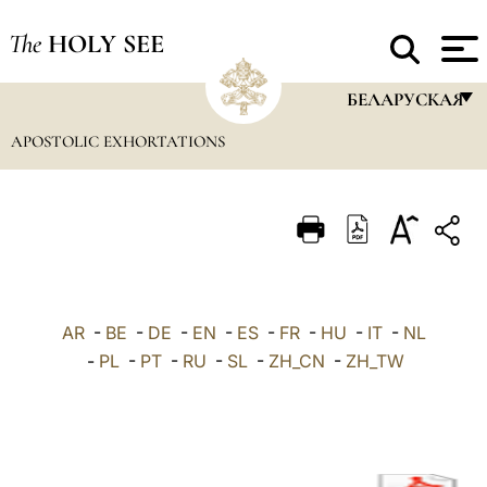
The
HOLY SEE
БЕЛАРУСКАЯ
APOSTOLIC EXHORTATIONS
FRANÇAIS
ENGLISH
ITALIANO
PORTUGUÊS
ESPAÑOL
AR
-
BE
-
DE
-
EN
-
ES
-
FR
-
HU
-
IT
-
NL
DEUTSCH
-
PL
-
PT
-
RU
-
SL
-
ZH_CN
-
ZH_TW
POLSKI
العربيّة
中文