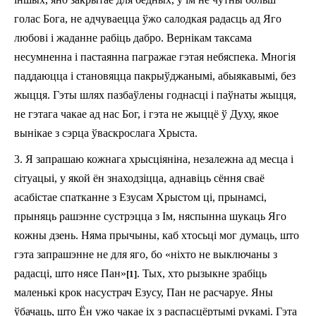
голас Бога, не адчуваецца ўжо салодкая радасць ад Яго
любові і жаданне рабіць дабро. Вер­ні­кам таксама
несумненна і пастаянна пагражае гэтая небяспека. Многія
паддаюцца і становяцца пакрыўджанымі, абыякавымі, без
жыцця. Гэты шлях пазбаўлены годнасці і паўнаты жыцця,
не гэтага чакае ад нас Бог, і гэта не жыццё ў Духу, якое
вынікае з сэрца ўваскрослага Хрыста.
3. Я запрашаю кожнага хрысціяніна, незалежна ад месца і
сітуацыі, у якой ён знаходзіцца, аднавіць сёння сваё
асабістае спатканне з Езусам Хрыстом ці, прынамсі,
прыняць рашэнне сустрэцца з Ім, няспынна шукаць Яго
кожны дзень. Няма прычыны, каб хтосьці мог думаць, што
гэта запрашэнне не для яго, бо «ніхто не выключаны з
радасці, што нясе Пан»
. Тых, хто рызыкне зрабіць
[1]
маленькі крок насустрач Езусу, Пан не расчаруе. Яны
ўбачаць, што Ён ужо чакае іх з распасцёртымі рукамі. Гэта