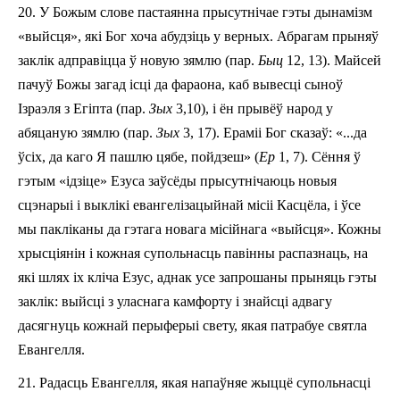
20. У Божым слове пастаянна прысутнічае гэты дынамізм
«выйсця», які Бог хоча абудзіць у верных. Абрагам прыняў
заклік адправіцца ў новую зямлю (пар.
Быц
12, 1­3). Майсей
пачуў Божы загад ісці да фараона, каб вывесці сыноў
Ізраэля з Егіпта (пар.
Зых
3,10), і ён прывёў народ у
абяцаную зямлю (пар.
Зых
3, 17). Ераміі Бог сказаў: «...да
ўсіх, да каго Я пашлю цябе, пойдзеш» (
Ер
1, 7). Сёння ў
гэтым «ідзіце» Езуса заўсёды прысутнічаюць новыя
сцэнарыі і выклікі евангелізацыйнай місіі Касцёла, і ўсе
мы пакліканы да гэтага новага місійнага «выйсця». Кожны
хрысціянін і кож­ная супольнасць павінны распазнаць, на
які шлях іх кліча Езус, аднак усе запрошаны прыняць гэты
заклік: вый­сці з уласнага камфорту і знайсці адвагу
дасягнуць кож­най перыферыі свету, якая патрабуе святла
Евангелля.
21. Радасць Евангелля, якая напаўняе жыццё супольнасці