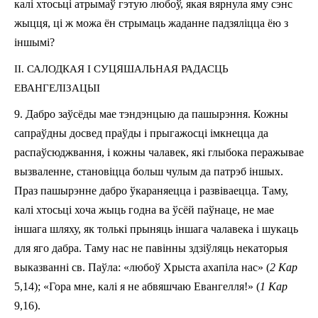
калі хтосьці атрымаў гэтую любоў, якая вярнула яму сэнс
жыцця, ці ж можа ён стрымаць жаданне падзяліцца ёю з
іншымі?
II. САЛОДКАЯ І СУЦЯШАЛЬНАЯ РАДАСЦЬ
ЕВАНГЕЛІЗАЦЫІ
9. Дабро заўсёды мае тэндэнцыю да пашырэння. Кожны
сапраўдны досвед праўды і прыгажосці ім­кнец­ца да
распаўсюджвання, і кожны чалавек, які глыбока перажывае
вызваленне, становіцца больш чулым да патрэб іншых.
Праз пашырэнне дабро ўкараняецца і развіваецца. Таму,
калі хтосьці хоча жыць годна ва ўсёй паўнаце, не мае
іншага шляху, як толькі прыняць іншага чалавека і шукаць
для яго дабра. Таму нас не павінны здзіўляць некаторыя
выказванні св. Паўла: «любоў Хрыста ахапіла нас» (
2 Кар
5,14); «Гора мне, калі я не абвяшчаю Евангелля!» (
1 Кар
9,16).