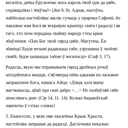
весяліся, дачка Ерузалема: вось кароль твой ідзе да цябе,
справядлівы і збаўчы!» (
Зах
9, 9). Аднак, напэўна,
найбольш настойлівы заклік гучыць у прарока Сафоніі, бо
паказвае нам Бога як яскравую крыніцу свята і радасці і як
таго, хто хоча перадаць свайму народу гэты крык
збаўлення: «Пан Бог твой сярод цябе, Магутны, Ён
збавіць! Будзе вельмі радавацца табе, узрушаны ў любові
сваёй, будзе цешыцца табою ў весялосці» (
Саф
3, 17).
Радасць, якую мы перажываем сярод дробных рэчаў
штодзённага жыцця, з’яўляецца нібы адказам на ласкавае
запрашэнне Бога, нашага Айца: «Дзіця, калі маеш
магчымасць, дбай пра сваё дабро <…> Не пазбаўляй сябе
шчаслівага дня» (
Сір
14, 11. 14). Колькі бацькоўскай
пяшчоты ў гэтых словах!
5. Евангелле, у якім ззяе хвалебны Крыж Хрыста,
настойліва запрашае да радасці. Дастаткова некалькі