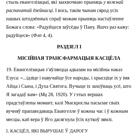
стыль евангелізацыі, які заахвочваю прыняць
у кожнай
распачатай дзейнасці
. І вось, та­кім чынам сярод усіх
нашых штодзённых спраў можам прыняць настаўленне
Божага слова: «Радуй­це­ся заў­сёды ў Пану. Яшчэ раз кажу:
радуйцеся» (
Флп
4, 4).
РАЗДЗЕЛ І
МІСІЙНАЯ ТРАНСФАРМАЦЫЯ КАСЦЁЛА
19. Евангелізацыя з’яўляецца адказам на місійны наказ
Езуса: «...ідзіце і навучайце ўсе народы, і хрысціце іх у імя
Айца і Сына, і Духа Святога. Вучыце іх захоўваць усё, што
Я загадаў вам» (
Мц
28, 19­20). У гэтых вершах
прадстаўлены момант, калі Уваскрослы пасылае сваіх
вучняў прапаведаваць Евангелле ў кожны час і ў кожным
месцы, каб вера ў Яго дасягнула ўсіх куткоў зямлі.
I. КАСЦЁЛ, ЯКІ ВЫРУШАЕ Ў ДАРОГУ