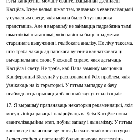
гэты канкрэтны момант евангелізацыйнай дзейнасці
Касцёла. Існуе вельмі шмат тэм, звязаных з евангелізацыяй
у сучасным свеце, якія можна было б тут шырока
прадставіць. Але я вырашыў не займацца падрабязна тымі
шматлікімі пытаннямі, якія павінны быць прадметам
стараннага вывучэння і глыбокага аналізу. Не лічу таксама,
што трэба чакаць ад папскага вучэння канчатковага ці
вычарпальнага слова ў кожнай справе, якая датычаць
Касцёла і свету. Не трэба, каб Папа замяняў мясцовыя
Канферэнцыі Біскупаў у распазнаванні ўсіх праблем, якія
ўзнікаюць на іх тэрыторыі. У гэтым выпадку я бачу
неабходнасць прыняцця збавеннай «дэцэнтралізацыі».
17. Я вырашыў прапанаваць некаторыя рэ­ка­мен­дацыі, якія
могуць ініцыіраваць і накіроўваць ва ўсім Касцёле новы
евангелізацыйны этап, поўны запалу і дынамізму. У гэтым
кантэксце і на аснове вучэння Дагматычнай канстытуцыі
Lumen gentium
я пастанавіў больш шырока разгледзіць