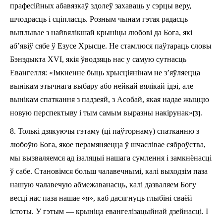
прафесійных аба­вязкаў здолеў захаваць у сэрцы веру,
шчодрасць і сціпласць. Розным чынам гэтая радасць
выплывае з найвялікшай крыніцы любові да Бога, які
аб’явіў сябе ў Езусе Хрысце. Не стамлюся паўтараць словы
Бэнэдыкта XVI, якія ўводзяць нас у самую сутнасць
Евангелля: «Імкненне быць хрысціянінам не з’яўляецца
вынікам этычнага выбару або нейкай вялікай ідэі, але
вынікам спаткання з падзеяй, з Асобай, якая надае жыццю
новую перспектыву і тым самым выразны накірунак»
.
[3]
8. Толькі дзякуючы гэтаму (ці паўторнаму) спат­канню з
любоўю Бога, якое перамяняецца ў шчаслівае сяброўства,
мы вызваляемся ад ізаляцыі нашага сумлення і замкнёнасці
ў сабе. Становімся больш чалавечнымі, калі выходзім па­за
нашую чалавечую абмежаванасць, калі дазваляем Богу
весці нас па­за нашае «я», каб дасягнуць глыбіні сваёй
істоты. У гэтым — крыніца евангелізацыйнай дзейнасці. І