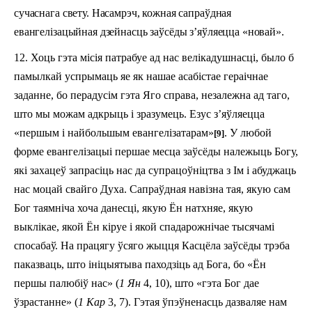
сучаснага свету. Насамрэч, кожная сапраўдная
евангелізацыйная дзейнасць заўсёды з’яўляецца «новай».
12. Хоць гэта місія патрабуе ад нас велікадушнасці, было б
памылкай успрымаць яе як нашае асабістае гераічнае
заданне, бо перадусім гэта Яго справа, незалежна ад таго,
што мы можам адкрыць і зра­зу­мець. Езус з’яўляецца
«першым і найбольшым евангелізатарам»
. У любой
[9]
форме евангелізацыі першае месца заўсёды належыць Богу,
які захацеў запрасіць нас да супрацоўніцтва з Ім і абуджаць
нас моцай свайго Духа. Сапраўдная навізна тая, якую сам
Бог таямніча хоча данесці, якую Ён натхняе, якую
выклікае, якой Ён кіруе і якой спадарожнічае тысячамі
спосабаў. На працягу ўсяго жыцця Касцёла заўсёды трэба
паказваць, што ініцыятыва паходзіць ад Бога, бо «Ён
першы палюбіў нас» (
1 Ян
4, 10), што «гэта Бог дае
ўзрастанне» (
1 Кар
3, 7). Гэтая ўпэўненасць дазваляе нам