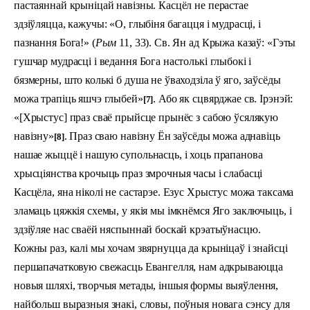
пастаяннай крыніцай навізны. Касцёл не перастае
здзіўляцца, кажучы: «О, глыбіня багацця і мудрасці, і
пазнання Бога!» (
Рым
11, 33). Св. Ян ад Крыжа казаў: «Гэты
гушчар мудрасці і ведання Бога настолькі глыбокі і
бязмерны, што колькі б душа не ўваходзіла ў яго, заўсёды
можа трапіць яшчэ глы­бей»
. Або як сцвярджае св. Ірэнэй:
[7]
«[Хрыстус] праз сваё прыйсце прынёс з сабою ўсялякую
навізну»
. Праз сваю навізну Ён заўсёды можа аднавіць
[8]
нашае жыццё і нашую супольнасць, і хоць прапанова
хрысціянства крочыць праз змрочныя часы і слабасці
Касцёла, яна ніколі не састарэе. Езус Хрыстус можа таксама
зламаць цяжкія схемы, у якія мы імкнёмся Яго заключыць, і
здзіўляе нас сваёй няспыннай боскай крэатыўнасцю.
Кожны раз, калі мы хочам звярнуцца да крыніцаў і знайсці
першапачатковую свежасць Евангелля, нам адкрываюцца
новыя шляхі, творчыя метады, іншыя формы выяўлення,
найбольш выразныя знакі, словы, поўныя новага сэнсу для