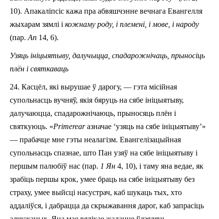
10). Апакаліпсіс кажа пра абвяшчэнне вечнага Евангелля
жыхарам зямлі і
кожнаму роду, і племені, і мове, і народу
(пар.
Aп
14, 6).
Узяць ініцыятыву, далучыцца, спадарожнічаць, прыносіць
плён і святкаваць
24. Касцёл, які вырушае ў дарогу, — гэта місійная
супольнасць вучняў, якія бяруць на сябе ініцыятыву,
далучаюцца, спадарожнічаюць, прыносяць плён і
святкуюць. «
Primerear
азначае ‘узяць на сябе іні­цыя­тыву’»
— прабачце мне гэты неалагізм. Еван­ге­лізацыйная
супольнасць спазнае, што Пан узяў на сябе ініцыятыву і
першым палюбіў нас (пар.
1 Ян
4, 10), і таму яна ведае, як
зрабіць першы крок, умее браць на сябе ініцыятыву без
страху, умее выйсці насустрач, каб шукаць тых, хто
аддаліўся, і дабрацца да скрыжавання дарог, каб запрасіць
адчужаных. Яна мае вялікае жаданне ўдзяляць