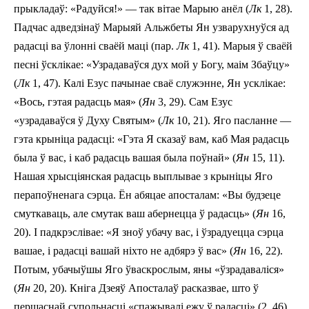
прыкладаў: «Радуйся!» — так вітае Марыю анёл (
Лк
1, 28).
Падчас адведзінаў Марыяй Альжбеты Ян узварухнуўся ад
радасці ва ўлонні сваёй маці (пар.
Лк
1, 41). Марыя ў сваёй
песні ўсклікае: «Узрадаваўся дух мой у Богу, маім Збаўцу»
(
Лк
1, 47). Калі Езус пачынае сваё служэнне, Ян усклікае:
«Вось, гэтая радасць мая» (
Ян
3, 29). Сам Езус
«узрадаваўся ў Духу Святым» (
Лк
10, 21). Яго пасланне —
гэта крыніца радасці: «Гэта Я сказаў вам, каб Мая радасць
была ў вас, і каб радасць вашая была поўнай» (
Ян
15, 11).
Нашая хрысціянская ра­дасць выплывае з крыніцы Яго
перапоўненага сэрца. Ён абяцае апосталам: «Вы будзеце
смуткаваць, але смутак ваш абернецца ў радасць» (
Ян
16,
20). І падкрэслівае: «Я зноў убачу вас, і ўзрадуецца сэрца
вашае, і радасці вашай ніхто не адбярэ ў вас» (
Ян
16, 22).
Потым, убачыўшы Яго ўваскрослым, яны «ўзрадаваліся»
(
Ян
20, 20). Кніга Дзеяў Апосталаў расказвае, што ў
першаснай супольнасці «спажывалі ежу ў радасці» (2, 46).