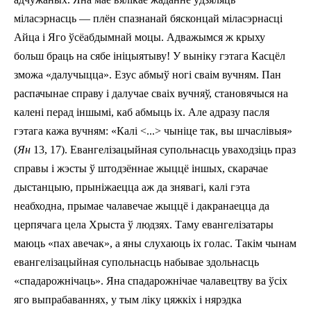
міласэрнасць — плён спазнанай бясконцай міласэрнасці
Айца і Яго ўсёабдымнай мо­цы. Адважымся ж крыху
больш браць на сябе іні­цыя­тыву! У выніку гэтага Касцёл
зможа «далучыцца». Езус абмыў ногі сваім вучням. Пан
распачынае справу і далучае сваіх вучняў, становячыся на
калені перад іншымі, каб абмыць іх. Але адразу пасля
гэтага кажа вучням: «Калі <...> чыніце так, вы шчаслівыя»
(
Ян
13, 17). Евангелізацыйная супольнасць уваходзіць праз
справы і жэсты ў штодзённае жыццё іншых, скарачае
дыстанцыю, прыніжаецца аж да знявагі, калі гэта
неабходна, прымае чалавечае жыццё і дакранаецца да
церпячага цела Хрыста ў людзях. Таму евангелізатары
маюць «пах авечак», а яны слухаюць іх голас. Такім чы­нам
евангелізацыйная супольнасць набывае здоль­насць
«спадарожнічаць». Яна спадарожнічае чалавецтву ва ўсіх
яго выпрабаваннях, у тым ліку цяжкіх і нярэдка