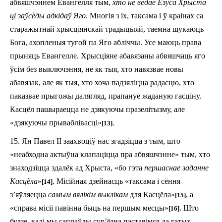
абвяшчэннем Евангелля тым,
хто не ведае Езуса Хрыста
ці заўсёды адкідаў Яго
. Многія з іх, таксама і ў краінах са
старажытнай хрысціянскай традыцыяй, таемна шукаюць
Бога, ахопленыя тугой па Яго абліч­чы. Усе маюць права
прыняць Евангелле. Хрысціяне абавязаны абвяшчаць яго
ўсім без выключэння, не як тыя, хто навязвае новы
абавязак, але як тыя, хто хоча падзяліцца радасцю, хто
паказвае прыгожы далягляд, прапануе жаданую гасціну.
Касцёл пашыраецца не дзя­кую­чы празелітызму, але
«дзякуючы прываблівасці»
.
[13]
15. Ян Павел II заахвоціў нас згадзіцца з тым, што
«неабходна актыўна клапаціцца пра абвяшчэнне» тым, хто
знаходзіцца здалёк ад Хрыста, «бо гэта
першаснае заданне
Касцёла
»
. Місійная дзейнасць «таксама і сёння
[14]
з’яўляецца
самым вялікім выклікам
для Касцёла»
, а
[15]
«справа місіі павінна быць на першым месцы»
. Што
[16]
будзе, калі мы сапраўды сур’ёзна паставімся да гэтых