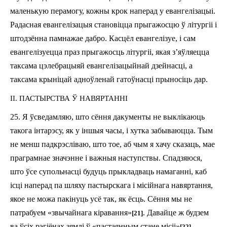
маленькую перамогу, кожны крок наперад у евангелізацыі.
Радасная евангелізацыя становіцца прыгажосцю ў літургіі і
штодзённа памнажае дабро. Касцёл евангелізуе, і сам
евангелізуецца праз прыгажосць літургіі, якая з’яўляецца
таксама цэлебрацыяй евангелізацыйнай дзейнасці, а
таксама крыніцай адноўленай гатоўнасці прыносіць дар.
II. ПАСТЫРСТВА Ў НАВЯРТАННІ
25. Я ўсведамляю, што сёння дакументы не выклікаюць
такога інтарэсу, як у іншыя часы, і хутка забываюцца. Тым
не менш падкрэсліваю, што тое, аб чым я хачу сказаць, мае
праграмнае значэнне і важныя наступствы. Спадзяюся,
што ўсе супольнасці будуць прыкладваць намаганні, каб
ісці наперад па шляху пастырскага і місійнага навяртання,
якое не можа пакінуць усё так, як ёсць. Сёння мы не
патрабуем «звычайнага кіравання»
. Давайце ж будзем
[21]
ва ўсіх рэгіёнах зямлі ў «пастаянным стане місіі»
.
[22]