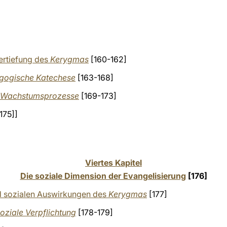
ertiefung des
Kerygmas
[160-162]
agogische Katechese
[163-168]
er Wachstumsprozesse
[169-173]
175]]
Viertes Kapitel
Die soziale Dimension der Evangelisierung
[176]
d sozialen Auswirkungen des
Kerygmas
[177]
oziale Verpflichtung
[178-179]