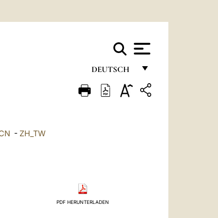
DEUTSCH
FRANÇAIS
ENGLISH
ITALIANO
CN
-
ZH_TW
PORTUGUÊS
ESPAÑOL
DEUTSCH
POLSKI
PDF HERUNTERLADEN