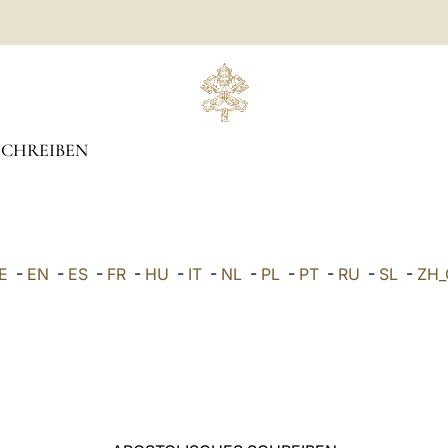
SCHREIBEN
E
-
EN
-
ES
-
FR
-
HU
-
IT
-
NL
-
PL
-
PT
-
RU
-
SL
-
ZH_