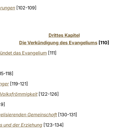
erungen
[102-109]
Drittes Kapitel
Die Verkündigung des Evangeliums
[110]
kündet das Evangelium
[111]
15-118]
ünger
[119-121]
r Volksfrömmigkeit
[122-126]
29]
elisierenden Gemeinschaft
[130-131]
ns und der Erziehung
[123-134]