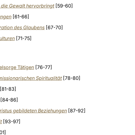
, die Gewalt hervorbringt
[59-60]
ungen
[61-66]
ration des Glaubens
[67-70]
ulturen
[71-75]
elsorge Tätigen
[76-77]
issionarischen Spiritualität
[78-80]
[81-83]
[84-86]
ristus gebildeten Beziehungen
[87-92]
t
[93-97]
01]