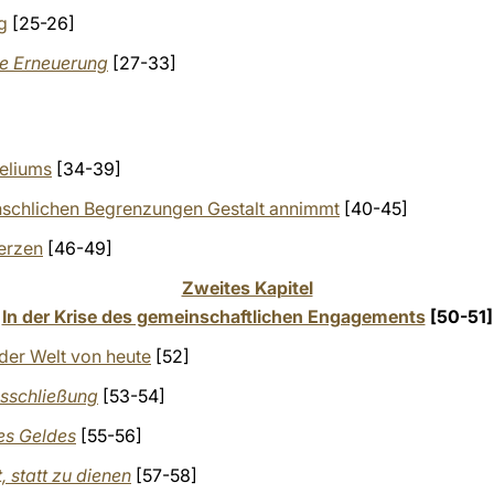
g
[25-26]
he Erneuerung
[27-33]
eliums
[34-39]
enschlichen Begrenzungen Gestalt annimmt
[40-45]
erzen
[46-49]
Zweites Kapitel
In der Krise des gemeinschaftlichen Engagements
[50-51]
der Welt von heute
[52]
usschließung
[53-54]
es Geldes
[55-56]
, statt zu dienen
[57-58]