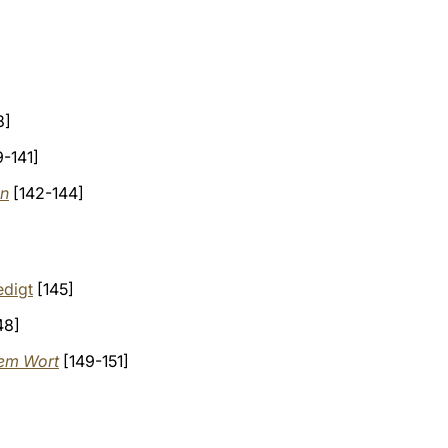
8]
-141]
en
[142-144]
edigt
[145]
48]
dem Wort
[149-151]