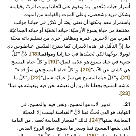
أسرار حياته مُتّحدين به؛ وتقوم على اتّحادنا بموت الربّ وقيامته
بشكل فريد وشخصي، وعلى الموت والقيامة من الموت
باستمرار معه. يمكنها أن تعني أيضًا أن نكرِّر في حياتنا جوانب
مختلفة من حياة يسوع الأرضيّة: حياته الخفيّة أو حياته الجماعيّة،
القرب من الأخيرين، فقره ومظاهر أخرى من تسليم ذاته محبّة
بنا. إنَّ التأمُّل في هذه الأسرار، كما يقترح القدّيس اغناطيوس دي
لويولا، يوجِّهنا لكي نُجسِّدها في خياراتنا ومواقفنا
[18]
. لأنَّ "كلَّ
شيء في حياة يسوع هو علامة لسرِّه"
[19]
و"كلَّ حياة المسيح
هي كشف عن الآب"
[20]
، و"كلَّ حياة المسيح هي سرُّ فداء"
[21]
، و"كلَّ حياة المسيح هي سرُّ عمليّة شمل"
[22]
و"كلَّ ما
عاشه المسيح يجعلنا قادرين أن نعيشه نحن فيه ويعيشه هو فينا"
.
[23]
21.
تدبير الآب هو المسيح، ونحن فيه. والمسيح، في
النهاية، هو الذي يُحبُّ فينا لأنَّ "القداسة ليست إلا المحبّة
المعاشة بملئها"
[24]
. لذلك "فمعيار القداسة يُعطى من القامة
التي يبلغها المسيح فينا وبقدر ما نصوغ، بقوّة الروح القدس،
حياتنا على حياته"
[25]
. بهذا الشكل يكون كلُّ قدّيس رسالة