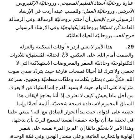
عبارة
روحانيّة أستاذ التعليم المسيحي
،
وروحانيّة الإكليروس
الأبرشي
،
وروحانيّة العمل
؛ وللسبب عينه أردت في الإرشاد
الرسولي
فرح الإنجيل
أن أختتم بروحانيّة الرسالة، وفي الرسالة
العامة
كُن مُسبَّحًا
بروحانيّة إيكولوجيّة وفي الإرشاد الرسولي
فرح الحب
بروحانيّة الحياة العائليّة.
29.
هذا الأمر لا يعني ازدراء أوقات السكينة والعزلة
والصمت أمام الله. على العكس. لأنَّ الحداثة المُستمِرَّة للأدوات
التكنولوجيّة وجاذبيّة السفر والمعروضات الاستهلاكية التي لا
تحصى ولا تترك لنا أحيانًا فسحات فارغة حيث يتردّد صدى صوت
الله. فكلُّ شيء يمتلئ بكلمات وملذّات سطحيّة وضجيج، بسرعة
متزايدة على الدوام. حيث لا يسود الفرح إنما استياء مَن لا يعرف
من أجل ماذا يعيش. كيف لا نعترف إذًا أننا بحاجةٍ لإيقاف هذا
السباق المحموم لاستعادة فسحة شخصيّة، أليمة أحيانًا وإنما
خصبة على الدوام، حيث يبدأ الحوار الصادق مع الله؟ ينبغي علينا
في لحظة ما، أن نواجه حقيقة أنفسنا لنسمح للربّ بأن يدخلها،
وهذا الأمر لا يتحقّق دائمًا إن "لم يرَ المرء نفسه على شفير
الهاوية والتجارب العاتية، وعلى منحدر الهجر، وفي قمّة الوحدة،