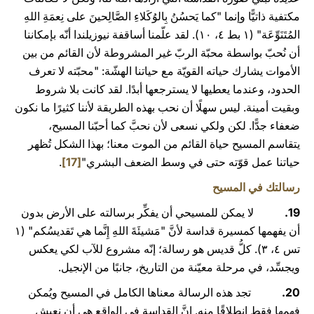
مكتفية ذاتيًّا وإنما "كما يَحسُنُ بِالوُكَلاءِ الصَّالِحينَ على نِعمَةِ اللهِ
المُتَنَوِّعَة" (١ بط ٤، ١۰). لقد علّمنا أساقفة نيوزيلندا أنّه بإمكاننا
أن نُحبّ بواسطة محبّة الربّ غير المشروطة لأن القائم من بين
الأموات يشارك حياته القويّة مع حياتنا الهشّة: "محبّته لا تعرف
الحدود، وعندما يعطيها لا يسترجعها أبدًا. لقد كانت بلا شروط
وبقيت أمينة. ليس سهلًا أن نحب بهذه الطريقة لأننا كثيرًا ما نكون
ضعفاء جدًّا. لكن ولكي نسعى لأن نحبَّ كما أحبّنا المسيح،
يتقاسم المسيح حياة القائم من الموت معنا؛ بهذا الشكل تُظهر
حياتنا عمل قوّته حتى في وسط الضعف البشري"
[17]
.
رسالتك في المسيح
19.
لا يمكن للمسيحي أن يفكِّر برسالته على الأرض بدون
أن يفهمها كمسيرة قداسة لأنَّ "مَشيئَةَ اللهِ إِنَّما هي تَقديسُكم" (١
تس ٤، ۳). كلُّ قديس هو رسالة؛ إنّه مشروع للآب لكي يعكس
ويجسِّد، في مرحلة معيّنة من التاريخ، جانبًا من الإنجيل.
20.
تجد هذه الرسالة معناها الكامل في المسيح ويُمكن
فهمها فقط انطلاقًا منه. إنَّ القداسة في الواقع هي أن نعيش