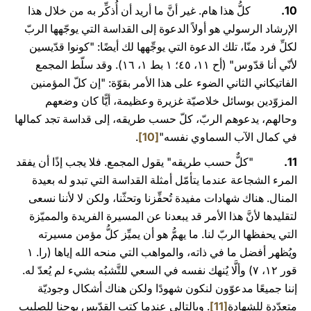
10.
كلُّ هذا هام. غير أنَّ ما أريد أن أُذكِّر به من خلال هذا
الإرشاد الرسولي هو أولاً الدعوة إلى القداسة التي يوجّهها الربّ
لكلِّ فرد منّا، تلك الدعوة التي يوجِّهها لك أيضًا: "كونوا قدّيسين
لأنّي أنا قدّوس" (أح ١١، ٤٥؛ ١ بط ١، ١٦). وقد سلّط المجمع
الفاتيكاني الثاني الضوء على هذا الأمر بقوّة: "إن كلّ المؤمنين
المزوّدين بوسائل خلاصيّة غزيرة وعظيمة، أيًّا كان وضعهم
وحالهم، يدعوهم الربّ، كلّ حسب طريقه، إلى قداسة تجد كمالها
في كمال الآب السماوي نفسه"
[10]
.
11.
"كلٌّ حسب طريقه" يقول المجمع. فلا يجب إذًا أن يفقد
المرء الشجاعة عندما يتأمّل أمثلة القداسة التي تبدو له بعيدة
المنال. هناك شهادات مفيدة تُحفِّزنا وتحثّنا، ولكن لا لأننا نسعى
لتقليدها لأنَّ هذا الأمر قد يبعدنا عن المسيرة الفريدة والمميّزة
التي يحفظها الربّ لنا. ما يهمُّ هو أن يميِّز كلُّ مؤمن مسيرته
ويُظهر أفضل ما في ذاته، والمواهب التي منحه الله إياها (را. ١
قور ١۲، ۷) وألَّا يُنهك نفسه في السعي للتَّشبُه بشيء لم يُعدّ له.
إننا جميعًا مدعوّون لنكون شهودًا ولكن هناك أشكال وجوديّة
متعدّدة للشهادة
[11]
. وبالتالي عندما كتب القدّيس يوحنا للصليب