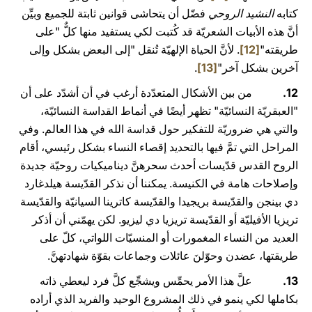
كتابه
النشيد الروحي
فضّل أن يتحاشى قوانين ثابتة للجميع وبيِّن
أنَّ هذه الأبيات الشعريّة قد كُتبت لكي يستفيد منها كلٌّ "على
طريقته"
[12]
. لأنَّ الحياة الإلهيّة تُنقل "إلى البعض بشكل وإلى
آخرين بشكل آخر"
[13]
.
12.
من بين الأشكال المتعدّدة أرغب في أن أشدّد على أن
"العبقريّة النسائيّة" تظهر أيضًا في أنماط القداسة النسائيّة،
والتي هي ضروريّة للتفكير حول قداسة الله في هذا العالم. وفي
المراحل التي تمَّ فيها بالتحديد إقصاء النساء بشكل رئيسي، أقام
الروح القدس قدّيسات أحدث سحرهنَّ ديناميكيات روحيّة جديدة
وإصلاحات هامة في الكنيسة. يمكننا أن نذكر القدّيسة هيلدغارد
دي بينجن والقدّيسة بريجيدا والقدّيسة كاترينا السيانيّة والقدّيسة
تريزيا الأفيليّة أو القدّيسة تريزيا دي ليزيو. لكن يهمّني أن أذكر
العديد من النساء المغمورات أو المنسيّات اللواتي، كلّ على
طريقتها، عضدن وحوّلنَ عائلات وجماعات بقوّة شهادتهنَّ.
13.
علَّ هذا الأمر يحمِّس ويشجِّع كلَّ فرد ليعطي ذاته
بكاملها لكي ينمو في ذلك المشروع الوحيد والفريد الذي أراده