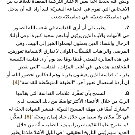
ولكن الله يجذبنا آخذًا بعين الاعتبار التركيبة المعقّدة للعلاقات بين
الأشخاص التي تقوم في الجماعة البشريّة: لقد أراد الله أن يدخل
في ديناميكيّة شعبيّة، في ديناميكيّة شعب.
7.
يطيب لي أن أرى القداسة في شعب الله الصبور:
في الأمهات والآباء الذين يربّون أبناءهم بمحبة كبيرة، وفي أولئك
الرجال والنساء الذين يعملون ليحملوا الخبز إلى البيت، وفي
المرضى والراهبات المُسنَّات اللواتي لا تفارق الابتسامة ثغورهن.
في هذه المثابرة للمضي قُدمًا يومًا بعد يوم أرى قداسة الكنيسة
المُجاهدة. هذه هي، في أغلب المرّات، القداسة "التي تقطن
بقربنا"، قداسة الذين يعيشون بقربنا وهم انعكاس لحضور الله، أو
إن أردنا استعمال تعبير آخر، "الطبقة المتوسِّطة للقداسة"
[4]
.
8.
لنسمح بأن تحفِّزنا علامات القداسة التي يقدِّمها
الربّ من خلال الأعضاء الأكثر تواضعًا من ذلك الشعب الذي
"يشارك أيضًا في مهمّة المسيح النبويّة، فينشر الشهادة الحيّة له
في كلِّ مكان ولا سيما من خلال حياة إيمان ومحبّة"
[5]
. لنفكِّر،
كما تقترح علينا القدّيسة تريزا بينيديتا للصليب، أنّه من خلال
العديد منهم يُبنى التاريخ الحقيقي: "في الليل الأشدَّ ظلامًا يظهر