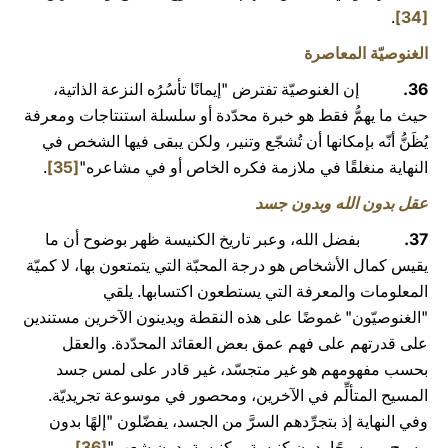
.
[34]
الغنوصيّة المعاصرة
36.
إن الغنوصيّة تفترض "إيمانًا تأسُرُه النزعة الذاتية،
حيث ما يهمُّ فقط هو خبرة محدّدة أو سلسلة استنتاجات ومعرفة
يُظَنُّ أنّه بإمكانها أن تُشجّع وتنير، ولكن يبقى فيها الشخص في
النهاية منغلقًا في ملازمة فكره الخاص أو في مشاعره"
[35]
.
عقل بدون الله وبدون جسد
37.
بفضل الله، وعبر تاريخ الكنيسة ظهر بوضوح أن ما
يقيس كمال الأشخاص هو درجة المحبّة التي يتمتعون بها، لا كميّة
المعلومات والمعرفة التي يستطعون اكتسابها. يلقي
"الغنوصيّون" غموضًا على هذه النقطة ويدينون الآخرين مستندين
على قدرتهم على فهم عمق بعض العقائد المحدّدة. والعقل
بحسب مفهومهم هو غير متجسّد، غير قادر على لمس جسد
المسيح المتألِّم في الآخرين، ومحصور في موسوعة تجريديّة.
وفي النهاية إذ بتجرِّدهم السرَّ من الجسد، يفضّلون "إلهًا بدون
مسيح، ومسيحًا بدون كنيسة، وكنيسة بدون شعب"
[36]
.