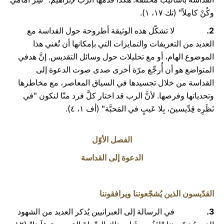
وكُنْ كامِلاً" (تك ۱۷، ۱).
2.
لا تشكّل هذه الوثيقة أطروحة حول القداسة مع
العديد من التعريفات والتمايزات التي بإمكانها أن تُغني هذا
الموضوع الهام، أو مع تحليلات حول وسائل التقديس. إنَّ هدفي
المتواضع هو أن أُرجِّع مرّة أخرى صدى صوت الدعوة إلى
القداسة من خلال تجسيدها في السياق المعاصر، مع مخاطرها
وتحدياتها وفرصها. لأنَّ الرب قد اختار كلَّ فرد منّا لنكون "في
نَظَرِه قِدِّيسينَ، بِلا عَيبٍ في المَحبَّة" (أف ١، ٤).
الفصل الأوّل
الدعوة إلى القداسة
القدّيسون الذين يُشجّعوننا ويرافقوننا
3.
في الرسالة إلى العبرانيين يُذكر العديد من الشهود