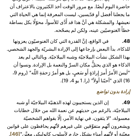
حاضرة اليوم أيضًا. مع مرور الوقت أخذ الكثيرون بالاعتراف أن
ما يجعلنا أفضل أو قدّيسين، ليست المعرفة إنما هي الحياة التي
نعيشها. والمشكلة هي أنَّ هذا قد أَدَّى للأسوأ، محوّلًا بكل بساطة
خطأَ الغنوصيّين عينه، ولكن لم يصحّحه.
48.
في الواقع، إنَّ القدرة التي كان الغنوصيّون يعزونها
للذكاء، بدأ البعض بإرجاعها إلى الإرادة البشريّة والجهد الشخصي.
بهذا الشكل نشأت البيلاجيّة وشبه البيلاجيّة. وبالتالي لم يعد
الذكاء هو الذي يحتلُّ مكان السرِّ والنعمة بل الإرادة. ونسوا أن
"لَيسَ الأَمرُ أَمرَ إِرادَةٍ أَو سَعيٍ، بل هو أَمرُ رَحمَةِ اللّه" (روم 9،
16) الذي "أحبّنا أولاً" (را. 1 يو 4، 19).
إرادة بدون تواضع
49.
إن الذين يستجيبون لهذه الذهنيّة البيلاجيّة أو شبه
البيلاجيّة، بالرغم من حديثهم عن نعمة الله من خلال خطابات
معسولة، "لا يثقون، في نهاية الأمر، إلّا بقواهم الشخصيّة
ويشعرون أنّهم متفوِّقين على غيرهم لأنّهم يحافظون على قوانين
معيّنة أو لأنّهم أمناء بشكل حازم لأسلوب كاثوليكي معيَّن"
[46]
.