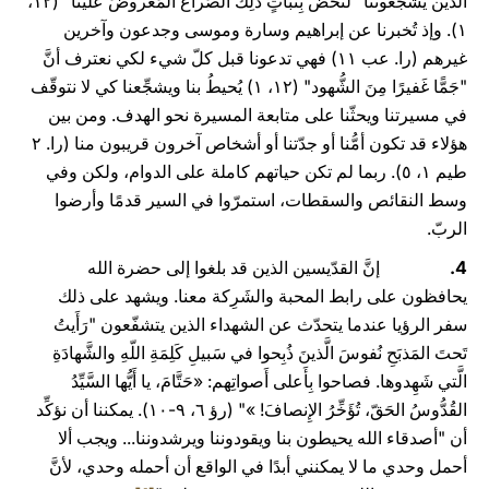
الذين يُشجّعوننا "لنَخُض بِثَباتٍ ذلِك الصِّراعَ المَعروضَ علَينا" (١۲،
۱). وإذ تُخبرنا عن إبراهيم وسارة وموسى وجدعون وآخرين
غيرهم (را. عب ۱۱) فهي تدعونا قبل كلّ شيء لكي نعترف أنَّ
"جَمًّا غَفيرًا مِنَ الشُّهود" (١۲، ۱) يُحيطُ بنا ويشجِّعنا كي لا نتوقّف
في مسيرتنا ويحثّنا على متابعة المسيرة نحو الهدف. ومن بين
هؤلاء قد تكون أمُّنا أو جدّتنا أو أشخاص آخرون قريبون منا (را. ۲
طيم ١، ٥). ربما لم تكن حياتهم كاملة على الدوام، ولكن وفي
وسط النقائص والسقطات، استمرّوا في السير قدمًا وأرضوا
الربّ.
4.
إنَّ القدّيسين الذين قد بلغوا إلى حضرة الله
يحافظون على رابط المحبة والشَرِكة معنا. ويشهد على ذلك
سفر الرؤيا عندما يتحدّث عن الشهداء الذين يتشفّعون "رَأَيتُ
تَحتَ المَذبَحِ نُفوسَ الَّذينَ ذُبِحوا في سَبيلِ كَلِمَةِ اللّهِ والشَّهادَةِ
الَّتي شَهِدوها. فصاحوا بِأَعلى أَصواتِهم: «حَتَّامَ، يا أَيُّها السَّيِّدُ
القُدُّوسُ الحَقّ، تُؤَخِّرُ الإِنصافَ! »" (رؤ ٦، ۹-١۰). يمكننا أن نؤكِّد
أن "أصدقاء الله يحيطون بنا ويقودوننا ويرشدوننا... ويجب ألا
أحمل وحدي ما لا يمكنني أبدًا في الواقع أن أحمله وحدي، لأنَّ