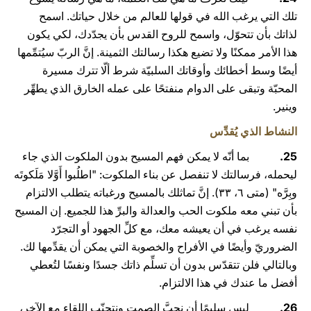
تلك التي يرغب الله في قولها للعالم من خلال حياتك. اسمح
لذاتك بأن تتحوّل، واسمح للروح القدس بأن يجدّدك، لكي يكون
هذا الأمر ممكنًا ولا تضيع هكذا رسالتك الثمينة. إنَّ الربّ سيُتمِّمها
أيضًا وسط أخطائك وأوقاتك السلبيّة شرط ألّا تترك مسيرة
المحبّة وتبقى على الدوام منفتحًا على عمله الخارق الذي يطهِّر
وينير.
النشاط الذي يُقدِّس
25.
بما أنّه لا يمكن فهم المسيح بدون الملكوت الذي جاء
ليحمله، فرسالتك لا تنفصل عن بناء الملكوت: "اطلُبوا أَوَّلا مَلَكوتَه
وبِرَّه" (متى ٦، ۳۳). إنَّ تماثلك بالمسيح ورغباته يتطلب الالتزام
بأن تبني معه ملكوت الحب والعدالة والبرِّ هذا للجميع. إن المسيح
نفسه يرغب في أن يعيشه معك، مع كلِّ الجهود أو التجرّد
الضروريّ وأيضًا في الأفراح والخصوبة التي يمكن أن يقدِّمها لك.
وبالتالي فلن تتقدّس بدون أن تسلِّم ذاتك جسدًا ونفسًا لتُعطي
أفضل ما عندك في هذا الالتزام.
26.
ليس سليمًا أن نحبَّ الصمت ونتجنّب اللقاء مع الآخر،