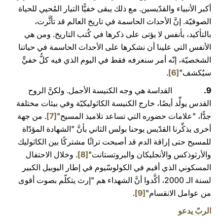
أكبر الأنبياء والقدّيسين. مع ذلك يبقى خفيًّا التيار المُحيي للحياة
الصوفيّة. إنَّ الأحداث الحاسمة في تاريخ العالم قد تأثَّرت،
بالتأكيد، بأنفس لا يؤتى على ذكرها في كُتب التاريخ. ومن هي
الأنفس التي علينا أن نشكرها على الأحداث الحاسمة في حياتنا
الشخصيّة، إنّه أمر سنعرفه فقط في اليوم الذي فيه كلُّ خفيٍّ
سيُكشف"
[6]
.
9.
القداسة هي وجه الكنيسة الأجمل. ولكنَّ الروح
القدس يولِّد أيضًا، خارج الكنيسة الكاثوليكيّة وفي بيئات مختلفة
جدًّا، "علامات حضوره التي تساعد تلاميذ المسيح"
[7]
. من جهة
أخرى يذكِّرنا القدّيس يوحنا بولس الثاني بأنَّ "الشهادة المؤدّاة
للمسيح حتى إراقة الدم قد أصبحت تراثًا مشتركًا بين الكاثوليك
والأرثوذكس والأنجليكان والبروتستانت"
[8]
. وخلال الاحتفال
المسكوني الذي أقيم في الكولوسّيوم في إطار اليوبيل الكبير
لسنة الـ 2000، أكَّدوا أنَّ الشهداء هم "إرث يتكلّم بصوت أقوى
من عوامل الانقسام"
[9]
.
الربّ يدعو