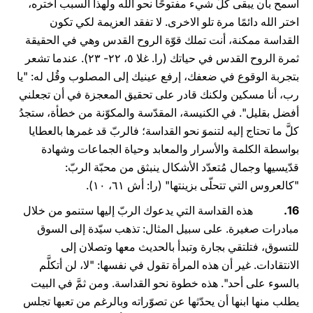
اسمح بأن يبقى كلُّ شيء مفتوحًا نحو الله ولهذا السبب اختره،
اختر الله دائمًا مرة تلو الاخرى. لا تفقد العزيمة لكي تكون
القداسة ممكنة، أنت تملك قوّة الروح القدس وهي في الحقيقة
ثمرة الروح القدس في حياتك (را. غلا ٥، ۲۲- ۲۳). عندما تشعر
بتجربة الوقوع في ضعفك، إرفع عينيك إلى المصلوب وقُل له: "يا
رب، أنا مسكين ولكنك قادر على تحقيق المعجزة في أن تجعلني
أفضل بقليل". في الكنيسة، المقدّسة والمكوّنة من خطأة، ستجدُ
كلَّ ما تحتاج إليه لتنموَ نحو القداسة؛ فالربّ قد غمرها بالعطايا
بواسطة الكلمة والأسرار والمعابد وحياة الجماعات وشهادة
قدّيسيها وجمال مُتعدّد الأشكال ينبثق من محبّة الربّ:
"كالعروس التي تتحلّى بزينتها" (را: أش ٦١، ١۰).
16.
هذه القداسة التي يدعوك الربّ إليها ستنمو من خلال
مبادرات صغيرة. على سبيل المثال: تذهب سيّدة إلى السوق
للتسوق، فتلتقي بجارة وتبدأ بالحديث معها وتصلان إلى
الانتقادات. غير أن هذه المرأة تقول في نفسها: "لا، لن أتكلَّم
بالسوء على أحد". هذه خطوة نحو القداسة. ومن ثمَّ في البيت
يطلب منها ابنها أن يحدّثها عن تصوّراته وبالرغم من تعبها تجلس