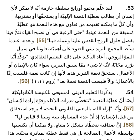
53.
لقد علّم مجمع أورانج بسلطة حازمة أنّه لا يمكن لأيّ
إنسان أن يطالب بعطيّة النعمة الإلهيّة أو يستحقّها أو يشتريها،
وأن كلَّ ما يمكنه تقديمه من تعاون مع هذه النعمة هو عطيّةٌ
مُسبقة من النعمة عينها: "حتى الرغبة في أن نصبح أنقياء تتمُّ فينا
بفضل حلول الروح القدس علينا وعمله فينا"
[55]
. وبعده، عندما
سلّط المجمع التريدنتيني الضوء على أهميّة تعاوننا في سبيل
النموّ الروحي، أعاد التأكيد على ذلك التعليم العقائدي: "نؤكِّد أنّنا
برّرنا مجّانًا، لأنّه لا شيء ممّا يسبق التبرير، سواء كان بالإيمان أو
الأعمال، يستحقّ نعمة التبرير هذه. لأنها إن كانت نعمة فليست إذًا
بالأعمال؛ وإلاّ فليست النعمة نعمةً بعد" (روم ١١، ٦)"
[56]
.
54.
يذكِّرنا التعليم الديني المسيحي للكنيسة الكاثوليكيّة
أيضًا أنَّ عطيّة النعمة "تتخطّى قدرات الذكاء وقوّة إرادة الإنسان"
[57]
، وأنّه "إزاء الله، بالمعنى القانوني البحت، لا يوجد استحقاق
من قبل الإنسان؛ إذ أنَّ عدم المساواة بينه وبيننا لا قياس لها"
[58]
. إنَّ صداقته تتخطّانا بشكل لا متناهٍ، ولا يمكننا أن نكتسبها
بواسطة الأعمال الصالحة بل هي فقط عطيّة لمبادرة محبّته. هذا