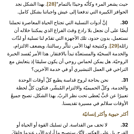
حيث يشعر المرء وكأنّه وحيدًا بالتمام"
[28]
. بهذا الشكل نجد
الحوافز الكبيرة التي تدفعنا إلى عيش واجباتنا بشكل كامل.
30.
إنَّ أدوات التسلية التي تجتاح الحياة المعاصرة تحملنا
أيضًا على أن نجعل بلا رادع وقتَ الفراغ الذي يمكننا خلاله أن
نستعمل، بدون حدود، تلك الأجهزة التي تقدّم لنا تسلية أو لذّات
زائلة
[29]
. وكنتيجة لهذا الأمر، تتأثَّر رسالتنا، ويضعف الالتزام،
والخدمة السخيّة والمستعدَّة تبدأ بالافتقار. هذا الأمر يُفسد الخبرة
الروحيّة. هل يمكن لحماس روحي أن يكون سليمًا إذ يتعايش مع
التراخي في العمل التبشيري أو في خدمة الآخرين؟
31.
نحن بحاجة لروح قداسة يطبع كلّ أوقات الوحدة
والخدمة، وكلّ الحميميّة والالتزام المُبشّر، فتكون كلُّ لحظة
تعبيرًا عن حُبٍّ يُعطى تحت نظر الربّ. بهذا الشكل، تصبح جميعُ
الأوقات سلالم في مسيرة تقديسنا.
أكثر حيوية وأكثر إنسانيّة
32.
لا تخف من القداسة. لن تسلبك القوة أو الحياة أو
الفرح. بل على العكس لأنّك ستصبح ما أراده الآب عندما خلقكَ