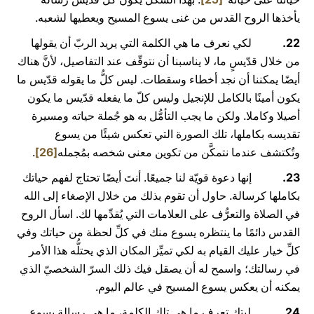
يأخذها الروح القدس من غنى يسوع المسيح ويعطيها لشعبه.
22.
لكي نعرف ما هي الكلمة التي يريد الربّ أن يقولها
من خلال قدّيسٍ ما، لا يناسبنا أن نتوقّف عند التفاصيل، لأنَّ هناك
أيضًا يمكننا أن نجد أخطاء وسقطات. ليس كلُّ ما يقوله قدّيس ما
يكون أمينًا بالكامل للإنجيل وليس كلّ ما يفعله قدّيس ما يكون
أصيلا وكاملا. ولكن ما يجب التأمُّل به هو جُملة حياته ومسيرة
تقديسه بكاملها، تلك الصورة التي تعكس شيئًا من يسوع
وتُكتشف عندما نتمكَّن من تكوين معنى شخصه بمُجمله
[26]
.
23.
إنها دعوة قويّة لنا جميعًا. أنتَ أيضًا تحتاج لفهم حياتك
بكاملها كرسالة. حاول أن تقوم بذلك من خلال الإصغاء إلى الله
في الصلاة والتعرُّف على العلامات التي يُقدِّمها لك. اسأل الروح
القدس دائمًا ما ينتظره يسوع منك في كلِّ لحظة من حياتك وفي
كلِّ خيار عليك القيام به لكي تميِّز المكان الذي يحتلُّه هذا الأمر
في رسالتك؛ واسمح له أن يصقل فيك ذلك السرّ الشخصيّ الذي
يمكنه أن يعكس يسوع المسيح في عالم اليوم.
24.
ليتك تعرف ما هي تلك الكلمة، ما هي رسالة يسوع