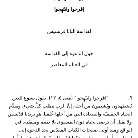
اِفَرحوا وابتَهِجوا
LATINE
لقداسة البابا فرنسيس
حول الدعوة إلى القداسة
في العالم المعاصر
1.
"اِفَرحوا وابتَهِجوا" (متى ٥، ١۲)، يقول يسوع للذين
يُضطهدون ويُشتمون من أجله. إنَّ الرب يطلب كلَّ شيء، ويقدِّم
الحياة الحقيقيّة والسعادة التي من أجلها خُلقنا. هو يريدنا قدّيسين
ولا يقبل أن نرضى بحياة دون المستوى بلا طعم ومتقلبة. في
الواقع ومنذ أولى صفحات الكتاب المقدّس نجد الدعوة إلى
القداسة بأساليب مختلفة. هكذا قدّمها الربّ لإبراهيم: "سِرْ أَمامي