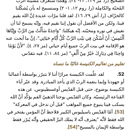
الصحيح (را. مز ۱۳۹، ۲۳- ۲٤). وهكذا سنعرف مشيئة الربّ
المُحبّة والكامِلة (را. روم ۱۲، ۱- ۲) وسنسمح له بأن يُشكّلنا
‏كالخزّاف (را. أش ۲۹، ۱٦). لقد قلنا مرّات عديدة إنَّ الله يقيم
فينا، ولكن من الأفضل أن نقول إننا نقيم فيه، وإنّه يسمح لنا أن
نعيش في نوره ومحبّته. إنّه هيكلنا: "وَاحِدَةً سَأَلْتُ مِنَ الرَّبِّ وَإِيَّاهَا
أَلْتَمِسُ: أَنْ أَسْكُنَ فِي بَيْتِ الرَّبِّ كُلَّ أَيَّامِ حَيَاتِي"، إنَّ ما أبحث عنه
هو الإقامة في بيت الربّ جميع أيام حياتي (مز ۲۷، ٤). "لأَنَّ يَوْمًا
وَاحِدًا فِي دِيَارِكَ خَيْرٌ مِنْ أَلْفٍ" (مز ۸٤، ۱۱). فيه نتقدّس.
تعليم من تعاليم الكنيسة غالبًا ما ننساه
52.
لقد علّمت الكنيسة مرارًا أننا لا نتبرّر بواسطة أعمالنا
أو جهودنا وإنما بنعمة الربّ الذي يأخذ المبادرة. وقد عبّر آباء
الكنيسة بوضوح، حتى قبل القدّيس أوغسطينوس، عن هذه
القناعة الرئيسيّة. وكان القدّيس يوحنا الذهبيّ الفم يؤكِّد أنَّ الله
يسكب فينا ينبوع جميع المواهب "قبل أن ندخل في المعركة"
[53]
. أمّا القدّيس باسيليوس الكبير فلاحظ أنَّ المؤمن يفتخر في
الله فقط لأنَّه "يعترف أنّه لا يملك البرَّ الحقيقي وأنّه يُبرّر فقط
بواسطة الإيمان بالمسيح"
[54]
.