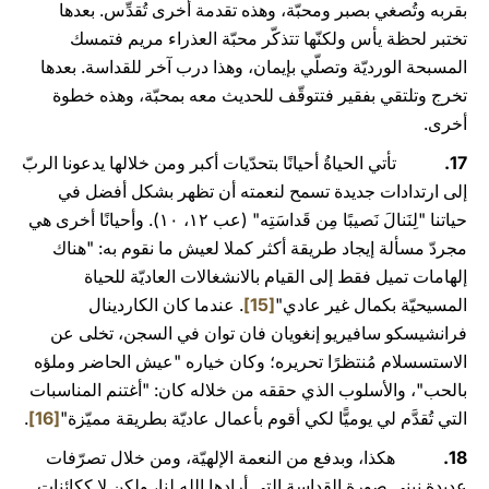
بقربه وتُصغي بصبر ومحبّة، وهذه تقدمة أخرى تُقدِّس. بعدها
تختبر لحظة يأس ولكنّها تتذكّر محبّة العذراء مريم فتمسك
المسبحة الورديّة وتصلّي بإيمان، وهذا درب آخر للقداسة. بعدها
تخرج وتلتقي بفقير فتتوقّف للحديث معه بمحبّة، وهذه خطوة
أخرى.
17.
تأتي الحياةُ أحيانًا بتحدّيات أكبر ومن خلالها يدعونا الربّ
إلى ارتدادات جديدة تسمح لنعمته أن تظهر بشكل أفضل في
حياتنا "لِنَنالَ نَصيبًا مِن قَداسَتِه" (عب ١۲، ١۰). وأحيانًا أخرى هي
مجردّ مسألة إيجاد طريقة أكثر كملا لعيش ما نقوم به: "هناك
إلهامات تميل فقط إلى القيام بالانشغالات العاديّة للحياة
المسيحيّة بكمال غير عادي"
[15]
. عندما كان الكاردينال
فرانشيسكو سافيريو إنغويان فان توان في السجن، تخلى عن
الاستسسلام مُنتظرًا تحريره؛ وكان خياره "عيش الحاضر وملؤه
بالحب"، والأسلوب الذي حققه من خلاله كان: "أغتنم المناسبات
التي تُقدَّم لي يوميًّا لكي أقوم بأعمال عاديّة بطريقة مميّزة"
[16]
.
18.
هكذا، وبدفع من النعمة الإلهيّة، ومن خلال تصرّفات
عديدة نبني صورة القداسة التي أرادها الله لنا، ولكن لا ككائنات