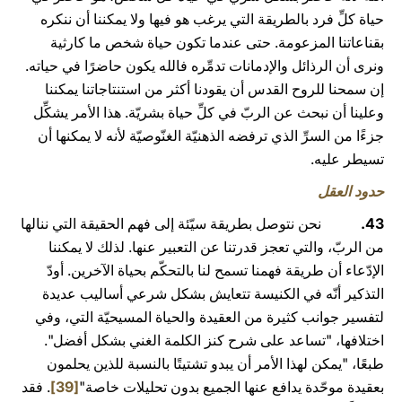
حياة كلِّ فرد بالطريقة التي يرغب هو فيها ولا يمكننا أن ننكره
بقناعاتنا المزعومة. حتى عندما تكون حياة شخص ما كارثية
ونرى أن الرذائل والإدمانات تدمِّره فالله يكون حاضرًا في حياته.
إن سمحنا للروح القدس أن يقودنا أكثر من استنتاجاتنا يمكننا
وعلينا أن نبحث عن الربّ في كلِّ حياة بشريّة. هذا الأمر يشكِّل
جزءًا من السرِّ الذي ترفضه الذهنيّة الغنّوصيّة لأنه لا يمكنها أن
تسيطر عليه.
حدود العقل
43.
نحن نتوصل بطريقة سيّئة إلى فهم الحقيقة التي ننالها
من الربّ، والتي تعجز قدرتنا عن التعبير عنها. لذلك لا يمكننا
الإدّعاء أن طريقة فهمنا تسمح لنا بالتحكّم بحياة الآخرين. أودّ
التذكير أنّه في الكنيسة تتعايش بشكل شرعي أساليب عديدة
لتفسير جوانب كثيرة من العقيدة والحياة المسيحيّة التي، وفي
اختلافها، "تساعد على شرح كنز الكلمة الغني بشكل أفضل".
طبعًا، "يمكن لهذا الأمر أن يبدو تشتيتًا بالنسبة للذين يحلمون
بعقيدة موحّدة يدافع عنها الجميع بدون تحليلات خاصة"
[39]
. فقد