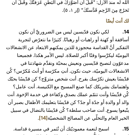
الله له منذ الأزل: "قَبلَ أَن أُصَوِّرَكَ في البَطنِ عَرَفتُكَ وقَبلَ أن
تَخرُجَ مِنَ الرَّحِمِ قَدَّستُكَ" (إر ١، ٥).
لك أنت أيضًا
14.
لكي نكون قدّيسين ليس من الضروريِّ أن نكون
أساقفة أو كهنة أو راهبات أو رهبانًا. كثيرًا ما نتعرّض لتجربة
التفكير أنَّ القداسة محجوزة للذين يمكنهم الابتعاد عن الانشغالات
اليوميّة ليكرِّسوا وقتًا أكبر للصلاة. ليس الأمر هكذا. فجميعنا
مدعوّون لنصبح قدّيسين ونعيش بمحبّة ونقدِّم شهادتنا في
الانشغالات اليوميّة، حيث نكون. أنتِ مكرّسة أو أنتَ مُكرّس؟ كُن
قدّيسًا بعيش تكرّسك بفرح. أنت شخص متزوِّج؟ كن قدّيسًا بحبّك
واهتمامك بشريكك كما صنع المسيح مع الكنيسة. أنت عامل؟
كُن قدِّيسًا وأنت تتمّم عملك بصدق وكفاءة في خدمة الإخوة. أنت
والد أو والدة أو جدّة أو جدّ؟ كن قدّيسًا بتعليمك الأطفال بصبر أن
يتّبعوا يسوع. أنت صاحب سلطة؟ كُن قدّيسًا بالنضال في سبيل
الخير العام والتخلّي عن المصالح الشخصيّة
[14]
.
15.
اسمح لنعمة معموديّتك أن تُثمر في مسيرة قداسة.