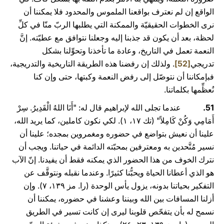
الواقع إن لم نعترف بواقعنا الملموس والمحدود فلا يمكننا أن
نرى الخطوات الحقيقيّة والممكنة التي يطلبها الربّ منّا في كلِّ
لحظة، بعد أن يكون قد جذبنا إليه وجعلنا نتوافق مع عطيّته. إنَّ
النعمة تعمل في التاريخ، وعادة ما تأخذنا وتحوِّلنا بشكل
تدريجي
[52]
. ولذلك إن رفضنا هذه الطريقة التاريخية والتدريجية،
فبإمكاننا أن نتوصّل إلى رفض النعمة وكبتها، حتى وإن كنا
نُعظِّمها بكلماتنا.
51.
عندما تجلى الله لإبراهيم قال له: "أَنَا اللهُ الْقَدِيرُ. سِرْ
أَمَامِي وَكُنْ كَامِلاً" (تك ۱۷، ۱). لكي نكون كاملين، كما يريد الله،
علينا أن نعيش بتواضع في حضوره ومغمروين بمجده؛ علينا أن
نسير مُتَّحدين به ومعترفين بمحبّته الدائمة في حياتنا. ويجب أن
نترك الخوف من هذا الحضور الذي يمكنه فقط أن يفيدنا. إنّ الآب
هو الذي أعطانا الحياة ويحبُّنا كثيرًا. وعندما نقبله ونتوقَّف عن
التفكير بحياتنا بدونه، يزول يأس الوحدة (را. مز ۱۳۹، ۷). وإن
أزلنا المسافات بين الله وبيننا وعشنا في حضوره، يمكننا أن
نسمح له بأن يتفحّص قلوبنا ليرى إن كانت تسير في الطريق