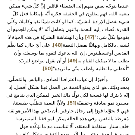
عندما يتوجّه بعض منهم إلى الضعفاء قائلين إنَّ كلّ شيء ممكن
بنعمة الله، فهم ينقلون في الحقيقة فكرة أنَّه بإمكاننا فعل كلّ
شيء بفضل الإرادة البشريّة، كما لو كانت شيئًا نقيا وكاملا، وكلّي
القدرة، تُضاف إليه النعمة. يدَّعون بتجاهل أنّه "لا يمكن للجميع أن
يقوموا بكلِّ شيء"
[47]
وبأن الهشاشة البشريّة في هذه الحياة لا
تُشفى بالكامل ونهائيًّا بفضل النعمة
[48]
. على أيّ حال، كما يعلّم
القديس أوغسطينوس، إن الله يدعوك لتقوم بما بوسعك، وأن
تطلب ما لا يمكنك القيام به
[49]
أو أن تقول بتواضع للربّ:
"أعطني ما تطلبه واطلب منّي ما تريده"
[50]
.
50.
وأخيرًا، إن غياب اعترافنا الصادق، والبائس والمُصلّي،
بمحدوديّتنا، هو الذي يمنع النعمة من العمل فينا بشكل أفضل، إذ
إنّه لا يترك لها فسحة لكي تولِّد ذاك الخير الممكن الذي يندمج في
مسيرة نمو صادقة وحقيقيّة
[51]
. ولأنَّ النعمة تتطلّب طبيعتنا،
فهي لا تحوِّلنا فورًا إلى رجال خارقين. أن ندّعي بهذا الأمر هو ثقة
مُفرطة بالنفس. وفي هذه الحالة يمكن لمواقفنا، المتمترسة
خلف ستار استقامة المعتقد، ألّا تتناسب مع ما نؤكِّده حول
ضرورة النعمة، وينتهي بنا الأمر بعدم الثقة بها بشكل كاف. في