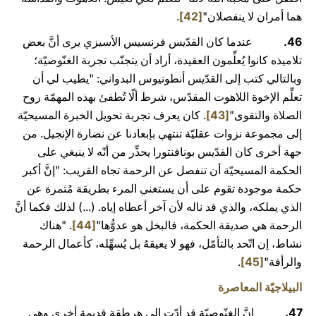
هما أمران لا ينفصلان"
[42]
.
46.
عندما كان القدّيس فرنسيس الأسيزي يرى أنَّ بعض
تلاميذه كانوا يُعلِّمون العقيدة، أراد أن يتجنّب تجربة الغنّوصيّة؛
وبالتالي كتب إلى القدّيس أنطونيوس البدواني: "يطيب لي أن
تعلِّم الإخوة اللاهوت المقدّس، شرط ألّا تُطفئ بهذه المهمّة روح
الصلاة والتقوى"
[43]
. كان يعرف تجربة تحويل الخبرة المسيحيّة
إلى مجموعة نزوات عقليّة تنتهي بإبعادنا عن نضارة الإنجيل. من
جهة أخرى كان القدّيس بونافنتورا يحذِّر من أنّه لا ينبغي على
الحكمة المسيحيّة أن تنفصل عن الرحمة تجاه القريب: "إنَّ أكبر
حكمة موجودة تقوم على أن يستغني المرء بطريقة مُثمرة عن
الذي يملكه، والذي قد ناله لأن آخر أعطاه إياه. (...) لذلك فكما أنَّ
الرحمة هي صديقة الحكمة، فالبخل هو عدوُّها"
[44]
. "هناك
نشاط، إن اتّحد بالتأمّل، فهو لا يعيقهُ بل يُسهِّله، كأعمال الرحمة
والرأفة"
[45]
.
البيلاجيّة المعاصرة
47.
إنَّ الغنّوصيّة قد أدّت إلى هرطقة قديمة أخرى وهي