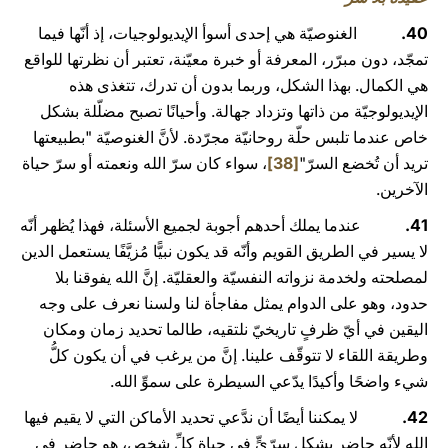
40.
الغنوصيّة هي إحدى أسوأ الإيديولوجيات، إذ أنّها فيما
تمجّد، دون مبرّر، المعرفة أو خبرة معيّنة، تعتبر أن نظرتها للواقع
هي الكمال. بهذا الشكل، وربما بدون أن تدرك، تتغذى هذه
الإيديولوجيّة من ذاتها وتزداد جهالة. وأحيانًا تصبح مضلّلة بشكل
خاص عندما تلبس حلّة روحانيّة مجرّدة. لأنَّ الغنوصيّة "بطبيعتها
تريد أن تُخضع السرّ"
[38]
، سواء كان سرّ الله ونعمته أو سرّ حياة
الآخرين.
41.
عندما يملك أحدهم أجوبة لجميع الأسئلة، فهذا يُظهر أنّه
لا يسير في الطريق القويم وأنّه قد يكون نبيًّا مُزيَّفًا يستعمل الدين
لمصلحته ولخدمة نزواته النفسيّة والعقليّة. إنَّ الله يفوقنا بلا
حدود، وهو على الدوام يمثل مفاجأة لنا ولسنا نعرف على وجه
اليقين في أيّ ظرفٍ تاريخيّ نلتقيه، طالما تحديد زمان ومكان
وطريقة اللقاء لا تتوقّف علينا. إنَّ من يرغب في أن يكون كلُّ
شيء واضحًا وأكيدًا يدّعي السيطرة على سموِّ الله.
42.
لا يمكننا أيضًا أن ندَّعي تحديد الأماكن التي لا يقيم فيها
الله لأنّه حاضر بشكل سرّيٍّ في حياة كلِّ شخص، هو حاضر في