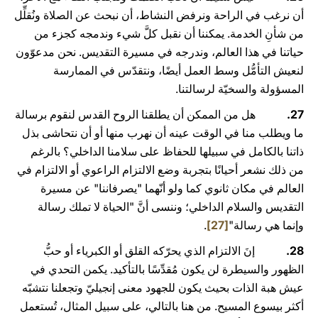
أن نرغب في الراحة ونرفض النشاط، أن نبحث عن الصلاة ونُقلِّل
من شأنِ الخدمة. يمكننا أن نقبل كلَّ شيء وندمجه كجزء من
حياتنا في هذا العالم، وندرجه في مسيرة التقديس. نحن مدعوّون
لنعيش التأمُّل وسط العمل أيضًا، ونتقدّس في الممارسة
المسؤولة والسخيّة لرسالتنا.
27.
هل من الممكن أن يطلقنا الروح القدس لنقوم برسالة
ما ويطلب منا في الوقت عينه أن نهرب منها أو أن نتحاشى بذل
ذاتنا بالكامل في سبيلها للحفاظ على سلامنا الداخلي؟ بالرغم
من ذلك نشعر أحيانًا بتجربة وضع الالتزام الراعوي أو الالتزام في
العالم في مكان ثانوي كما ولو أنّهما "يصرفاننا" عن مسيرة
التقديس والسلام الداخلي؛ وننسى أنَّ "الحياة لا تملك رسالة
وإنما هي رسالة"
[27]
.
28.
إنَ الالتزام الذي يحرّكه القلق أو الكبرياء أو حبُّ
الظهور والسيطرة لن يكون مُقدِّسًا بالتأكيد. يكمن التحدي في
عيش هبة الذات بحيث يكون للجهود معنى إنجيليّ وتجعلنا نتشبّه
أكثر بيسوع المسيح. من هنا بالتالي، على سبيل المثال، تُستعمل