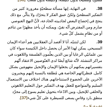
38.
في النهاية، إنها مسألة سطحيّةٍ مغرورة: كثير من
التفكير السطحيّ ولكنّ عمق الفكر لا يتحرّك ولا يتأثَّر. مع ذلك
ينجح في إخضاع البعض لجاذبيته الخادعة، لأنَّ النهج الغنوصي
صارم ومن المفترض أنّه نقيّ، ويمكنه أن يأخذ مظهرًا من تناغم
أو من نظامٍ يشمل كلّ شيء.
39.
لكن لنتنبّه. أنا لا أقصد أن العقلانيين هم أعداء الإيمان
المسيحي. يمكن لهذا الأمر أن يحصل داخل الكنيسة سواء كان
بين علمانيّي الرعايا أو بين الذين يعلّمون الفلسفة واللاهوت في
مراكز التنشئة. لأنّه شائع أيضًا لدى الغنّوصيين الاعتقاد أنّهم
بتفسيراتهم يمكنهم أن يجعلوا الإيمان والإنجيل مفهومَين بشكل
كامل. فنظريّاتهم الخاصة هي مُطلقة بالنسبة إليهم ويجبرون
الآخرين على الخضوع لاستنتاجاتهم. هناك اختلاف بين الاستعمال
السليم والمتواضع للعقل بهدف التفكير حول التعليم اللاهوتي
والخلقي للإنجيل، وبين الادّعاء بتحويل تعليم يسوع إلى مجرَّد
منطق بارد وقاسٍ يسعى للسيطرة على كلِّ شيء
[37]
.
عقيدة بلا سرّ