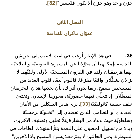
حزن واحد وهو حزن ألا نكون قدّيسين"
[32]
.
الفصل الثاني
عدوّان ماكران للقداسة
35.
في هذا الإطار أرغب في لفت الانتباه إلى تحريفَين
للقداسة بإمكانهما أن يحوِّلانا عن المسيرة: الغنوصيّة والبيلاجيّة.
إنهما هرطقتان ولدتا في القرون المسيحيّة الأولى ولكنّهما لا
تزالان تشكِّلان واقعًا مفزعًا. فاليوم أيضًا، قلوب العديد من
المسيحيين تسمح، ربما بدون أدراك، بأن يجذبها هذان التحريفان
المضلِّلان. إذ تتجلّى فيهما حضوريّة، محورها الإنسان، وتختبئ
خلف حقيقة كاثوليكيّة
[33]
. نرى هذين الشكلَين من الأمان
العقائدي أو النظامي اللذين يُفضيان إلى "نخبويّة نرجسيّة
وسلطويّة حيث وبدلا من البشارة يتمُّ تحليل وتصنيف الآخرين،
وبدلا من تسهيل الحصول على النعمة يتمُّ استهلاك الطاقات في
السيطرة. وفي الحالتين لا يهمّ فعلا يسوع المسيح ولا الآخرين"