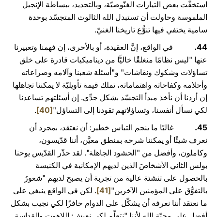
استخفَّت بعض التيارات الغنّوصيّة، وبالتحديد، ببساطة الإنجيل
الملموسة وحاولت أن تستبدل الله الثالوث المتجسّد بوحدة
سامية يختفي فيها تنوُّع تاريخنا الغنيّ.
44.
في الواقع، إنَّ العقيدة، أو بالأحرى، إن فهمنا وتعبيرنا
عنها "ليس نظامًا منغلقًا خاليًّا من ديناميكيات قادرة على خلق
تساؤلات وشكوك ونقاشات" و"أسئلة شعبنا وآلامه وصراعاته
وأحلامه وكفاحاته واهتماماته، تملك قيمة تأويليّة لا يمكننا تجاهلها
إن أردنا أن نأخذ مبدأ التجسّد بشكل جدِّي. إن أسئلتهم تساعدنا
لكي نسأل أنفسنا، وتساؤلاتهم تقودنا إلى التساؤل"
[40]
.
45.
غالبًا ما ينجم التباس خطير: أن نعتقد، بمجرد أن
نعرف شيئًا أو يمكننا شرحه بمنطق معيَّن، أننا قدّيسون،
وكاملون، وأفضل من "الحشود الجاهلة". لقد حذّر القدّيس يوحنا
بولس الثاني الأشخاصَ الذين لديهم الإمكانية في الكنيسة
بالحصول على تنشئة عالية من تجربة أن يصبح لديهم "شعورٌ
بالتفوُّق على المؤمنين الآخرين"
[41]
. لكن في الواقع ينبغي على
ما نعتقد أننا نعرفه أن يشكّل على الدوام حافزًا لكي نجيب بشكل
أفضل على محبّة الله لأننا "نتعلّم لكي نعيش: اللاهوت والقداسة