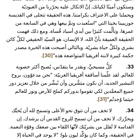
وستكون أمينًا لكيانك. إنَّ الاتكال عليه يحرّرنا من العبوديّة
ويحملنا على الاعتراف بكرامتنا. هذه الحقيقة تتجلى في القديسة
جوزيبينا بخيتا التي "استُعبدت وتمَّ بيعها وهي في السابعة من
عمرها، وتألَّمت كثيرًا بين أيدي أسياد قُساة. ومع ذلك فهمت
الحقيقة العميقة بأنَّ الله، لا الإنسان، هو السيّد الحقيقي لكلِّ كائن
بشري ولكلِّ حياة بشريّة. وبالتالي أصبحت هذه الخبرة مصدر
حكمة كبيرة لابنة أفريقيا المتواضعة هذه"
[30]
.
33.
كلُّ مسيحيٍّ، وبقدر ما يتقدّس، يُصبح أكثر خصوبة
للعالم. لقد علّمنا أساقفة أفريقيا الغربيّة: "نحن مدعوّون، بروح
التبشير الجديد، أن نكون مبَشَّرين وأن نُبشِّر من خلال تعزيز دور
جميع المعمَّدين لكي تقوموا بدوركم كملح للأرض ونور للعالم
حيثما وُجدتُم"
[31]
.
34.
لا تخف من أن تتوق نحو الأعلى وتسمح لله أن يُحبَّك
ويحرِّرك. لا تخف من أن تسمح للروح القدس أن يرشدك. إن
القداسة لا تُقلل من بشريّتك لأنّها اللقاء بين ضعفك وقوّة النعمة.
في الحقيقة، وكما كان يؤكِّد ليون بلوا: "لا يوجد في الحياة إلا