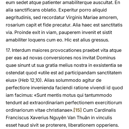
eum sedet atque patienter amabiliterque auscultat. En
alia sanctificans oblatio. Experitur porro aliquid
aegritudinis, sed recordatur Virginis Mariae amorem,
rosarium capit et fide precatur. Alia haec est sanctitatis
via. Proinde exit in viam, pauperem invenit et sistit
amabiliter loquens cum eo. Hic est alius gressus.
17. Interdum maiores provocationes praebet vita atque
per eas ad novas conversiones nos invitat Dominus
quae sinunt ut sua gratia melius nostra in exsistentia se
ostendat quod «utile est ad participandam sanctitatem
eius» (
Heb
12,10). Alias solummodo agitur de
perfectiore invenienda faciendi ratione vivendi id quod
iam facimus: «Sunt mentis motus qui tantummodo
tendunt ad extraordinariam perfectionem exercitiorum
ordinariorum vitae christianae».
[15]
Cum Cardinalis
Franciscus Xaverius Nguyên Van Thuân in vinculis
esset haud sivit se proterere, liberationem opperiens.