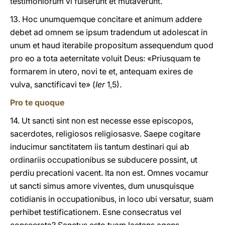
testimoniorum vi fulserunt et mutaverunt.
13. Hoc unumquemque concitare et animum addere
debet ad omnem se ipsum tradendum ut adolescat in
unum et haud iterabile propositum assequendum quod
pro eo a tota aeternitate voluit Deus: «Priusquam te
formarem in utero, novi te et, antequam exires de
vulva, sanctificavi te» (
Ier
1,5).
Pro te quoque
14. Ut sancti sint non est necesse esse episcopos,
sacerdotes, religiosos religiosasve. Saepe cogitare
inducimur sanctitatem iis tantum destinari qui ab
ordinariis occupationibus se subducere possint, ut
perdiu precationi vacent. Ita non est. Omnes vocamur
ut sancti simus amore viventes, dum unusquisque
cotidianis in occupationibus, in loco ubi versatur, suam
perhibet testificationem. Esne consecratus vel