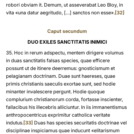
robori obviam it. Demum, ut asseverabat Leo Bloy, in
vita «una datur aegritudo, […] sanctos non esse».
[32]
Caput secundum
DUO EXILES SANCTITATIS INIMICI
35. Hoc in rerum adspectu, mentem dirigere volumus
in duas sanctitatis falsas species, quae efficere
possunt ut de itinere deerremus: gnosticismum et
pelagianam doctrinam. Duae sunt haereses, quae
primis christianis saeculis exortae sunt, sed hodie
minanter invalescere pergunt. Hodie quoque
complurium christianorum corda, fortasse inscienter,
fallacibus his illecebris alliciuntur. In iis immanentismus
anthropocentricus exprimitur catholica veritate
indutus.
[33]
Duas has species securitatis doctrinae vel
disciplinae inspiciamus quae inducunt «elitarismum