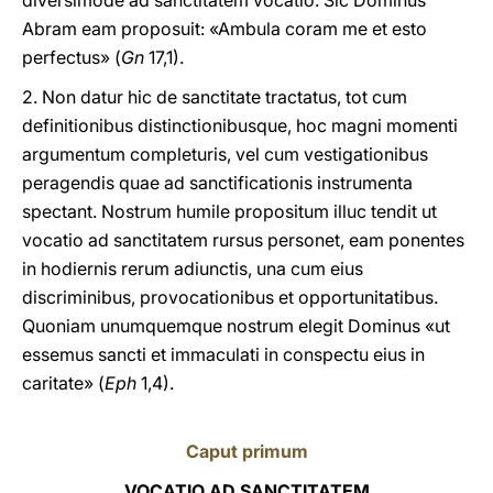
diversimode ad sanctitatem vocatio. Sic Dominus
Abram eam proposuit: «Ambula coram me et esto
perfectus» (
Gn
17,1).
2. Non datur hic de sanctitate tractatus, tot cum
definitionibus distinctionibusque, hoc magni momenti
argumentum completuris, vel cum vestigationibus
peragendis quae ad sanctificationis instrumenta
spectant. Nostrum humile propositum illuc tendit ut
vocatio ad sanctitatem rursus personet, eam ponentes
in hodiernis rerum adiunctis, una cum eius
discriminibus, provocationibus et opportunitatibus.
Quoniam unumquemque nostrum elegit Dominus «ut
essemus sancti et immaculati in conspectu eius in
caritate» (
Eph
1,4).
Caput primum
VOCATIO AD SANCTITATEM