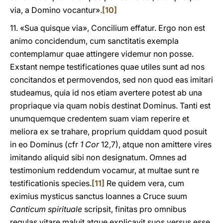
via, a Domino vocantur».
[10]
11. «Sua quisque via», Concilium effatur. Ergo non est
animo concidendum, cum sanctitatis exempla
contemplamur quae attingere videmur non posse.
Exstant nempe testificationes quae utiles sunt ad nos
concitandos et permovendos, sed non quod eas imitari
studeamus, quia id nos etiam avertere potest ab una
propriaque via quam nobis destinat Dominus. Tanti est
unumquemque credentem suam viam reperire et
meliora ex se trahare, proprium quiddam quod posuit
in eo Dominus (cfr
1
Cor
12,7), atque non amittere vires
imitando aliquid sibi non designatum. Omnes ad
testimonium reddendum vocamur, at multae sunt re
testificationis species.
[11]
Re quidem vera, cum
eximius mysticus sanctus Ioannes a Cruce suum
Canticum
spirituale
scripsit, finitas pro omnibus
regulas vitare maluit atque explicavit suos versus esse