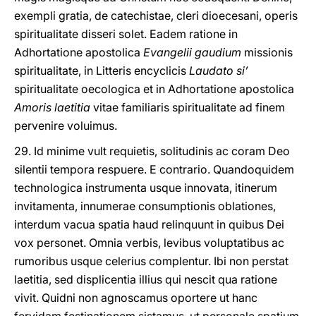
exempli gratia, de catechistae, cleri dioecesani, operis
spiritualitate disseri solet. Eadem ratione in
Adhortatione apostolica
Evangelii gaudium
missionis
spiritualitate, in Litteris encyclicis
Laudato si’
spiritualitate oecologica et in Adhortatione apostolica
Amoris laetitia
vitae familiaris spiritualitate ad finem
pervenire voluimus.
29. Id minime vult requietis, solitudinis ac coram Deo
silentii tempora respuere. E contrario. Quandoquidem
technologica instrumenta usque innovata, itinerum
invitamenta, innumerae consumptionis oblationes,
interdum vacua spatia haud relinquunt in quibus Dei
vox personet. Omnia verbis, levibus voluptatibus ac
rumoribus usque celerius complentur. Ibi non perstat
laetitia, sed displicentia illius qui nescit qua ratione
vivit. Quidni non agnoscamus oportere ut hanc