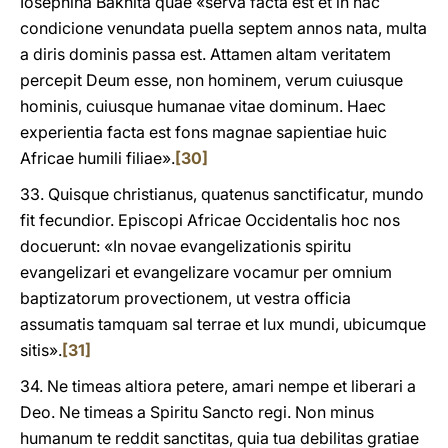
Iosephina Bakhita quae «serva facta est et in hac
condicione venundata puella septem annos nata, multa
a diris dominis passa est. Attamen altam veritatem
percepit Deum esse, non hominem, verum cuiusque
hominis, cuiusque humanae vitae dominum. Haec
experientia facta est fons magnae sapientiae huic
Africae humili filiae».
[30]
33. Quisque christianus, quatenus sanctificatur, mundo
fit fecundior. Episcopi Africae Occidentalis hoc nos
docuerunt: «In novae evangelizationis spiritu
evangelizari et evangelizare vocamur per omnium
baptizatorum provectionem, ut vestra officia
assumatis tamquam sal terrae et lux mundi, ubicumque
sitis».
[31]
34. Ne timeas altiora petere, amari nempe et liberari a
Deo. Ne timeas a Spiritu Sancto regi. Non minus
humanum te reddit sanctitas, quia tua debilitas gratiae