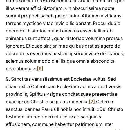
nobis sancta Teresia Benedicta a Cruce, complures per
illos veram effici historiam: «In obscurissima nocte
summi propheti sanctique oriuntur. Attamen vivificans
torrens mysticae vitae invisibilis perstat. Procul dubio
decretorii historiae mundi eventus essentialiter ab
animabus sunt affecti, quas historiae volumina prorsus
ignorant. Et quae sint animae quibus gratias agere de
decretoriis eventibus nostrae ipsorum vitae debeamus,
sciemus solummodo die illa qua omnia abscondita
revelabuntur».
[6]
9. Sanctitas venustissimus est Ecclesiae vultus. Sed
etiam extra Catholicam Ecclesiam ac in valde diversis
provinciis, Spiritus «signa concitat suae praesentiae,
quae ipsos Christi discipulos movent».
[7]
Ceterum
sanctus Ioannes Paulus II nobis hoc innuit: «Qui Christo
testimonium reddiderunt usque ad sanguinis
effusionem, commune habentur patrimonium inter