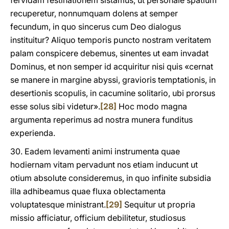
fervidam festinationem sistamus, ut personale spatium
recuperetur, nonnumquam dolens at semper
fecundum, in quo sincerus cum Deo dialogus
instituitur? Aliquo temporis puncto nostram veritatem
palam conspicere debemus, sinentes ut eam invadat
Dominus, et non semper id acquiritur nisi quis «cernat
se manere in margine abyssi, gravioris temptationis, in
desertionis scopulis, in cacumine solitario, ubi prorsus
esse solus sibi videtur».
[28]
Hoc modo magna
argumenta reperimus ad nostra munera funditus
experienda.
30. Eadem levamenti animi instrumenta quae
hodiernam vitam pervadunt nos etiam inducunt ut
otium absolute consideremus, in quo infinite subsidia
illa adhibeamus quae fluxa oblectamenta
voluptatesque ministrant.
[29]
Sequitur ut propria
missio afficiatur, officium debilitetur, studiosus