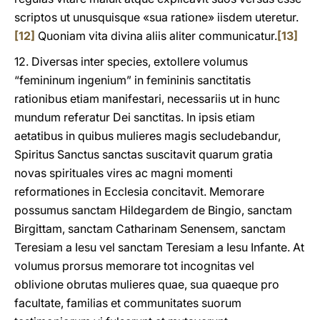
scriptos ut unusquisque «sua ratione» iisdem uteretur.
[12]
Quoniam vita divina aliis aliter communicatur.
[13]
12. Diversas inter species, extollere volumus
“femininum ingenium” in femininis sanctitatis
rationibus etiam manifestari, necessariis ut in hunc
mundum referatur Dei sanctitas. In ipsis etiam
aetatibus in quibus mulieres magis secludebandur,
Spiritus Sanctus sanctas suscitavit quarum gratia
novas spirituales vires ac magni momenti
reformationes in Ecclesia concitavit. Memorare
possumus sanctam Hildegardem de Bingio, sanctam
Birgittam, sanctam Catharinam Senensem, sanctam
Teresiam a Iesu vel sanctam Teresiam a Iesu Infante. At
volumus prorsus memorare tot incognitas vel
oblivione obrutas mulieres quae, sua quaeque pro
facultate, familias et communitates suorum