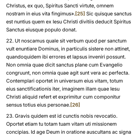
Christus, ex quo, Spiritus Sancti virtute, omnem
nostram in eius vita fingimus».
[25]
Sic quisque sanctus
est nuntius quem ex Iesu Christi divitiis deducit Spiritus
Sanctus eiusque populo donat.
22. Ut noscamus quale sit verbum quod per sanctum
vult enuntiare Dominus, in particulis sistere non attinet,
quandoquidem ibi errores et lapsus inveniri possunt.
Non omnia quae dicit sanctus plane cum Evangelio
congruunt, non omnia quae agit sunt vera ac perfecta.
Contemplari oportet in universum eius vitam, totum
eius sanctificationis iter, imaginem illam quae Iesu
Christi aliquid refert et exprimitur cum componitur
sensus totius eius personae.
[26]
23. Gravis quidem est id cunctis nobis revocatio.
Oportet etiam tu totam tuam vitam uti missionem
concipias. Id age Deum in oratione auscultans ac signa