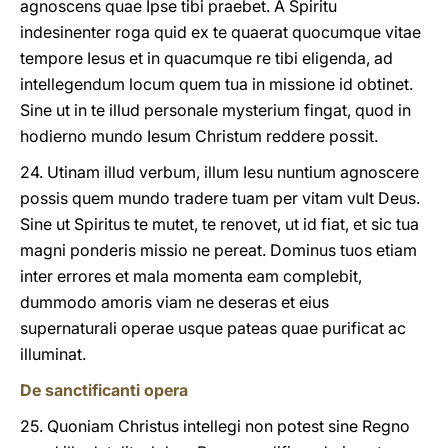
agnoscens quae Ipse tibi praebet. A Spiritu
indesinenter roga quid ex te quaerat quocumque vitae
tempore Iesus et in quacumque re tibi eligenda, ad
intellegendum locum quem tua in missione id obtinet.
Sine ut in te illud personale mysterium fingat, quod in
hodierno mundo Iesum Christum reddere possit.
24. Utinam illud verbum, illum Iesu nuntium agnoscere
possis quem mundo tradere tuam per vitam vult Deus.
Sine ut Spiritus te mutet, te renovet, ut id fiat, et sic tua
magni ponderis missio ne pereat. Dominus tuos etiam
inter errores et mala momenta eam complebit,
dummodo amoris viam ne deseras et eius
supernaturali operae usque pateas quae purificat ac
illuminat.
De sanctificanti opera
25. Quoniam Christus intellegi non potest sine Regno