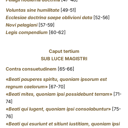
Voluntas sine humilitate
[49-51]
Ecclesiae doctrina saepe oblivioni data
[52-56]
Novi pelagiani
[57-59]
Legis compendium
[60-62]
Caput tertium
SUB LUCE MAGISTRI
Contra consuetudinem
[65-66]
«
Beati pauperes spiritu, quoniam ipsorum est
regnum caelorum
»
[67-70]
«
Beati mites, quoniam ipsi possidebunt terram
»
[71-
74]
«
Beati qui lugent, quoniam ipsi consolabuntur
»
[75-
76]
«
Beati qui esuriunt et sitiunt iustitiam, quoniam ipsi