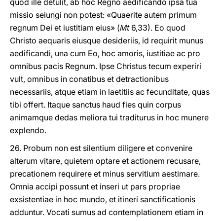
quod ille detulit, ab hoc Regno aedificando ipsa tua
missio seiungi non potest: «Quaerite autem primum
regnum Dei et iustitiam eius» (
Mt
6,33). Eo quod
Christo aequaris eiusque desideriis, id requirit munus
aedificandi, una cum Eo, hoc amoris, iustitiae ac pro
omnibus pacis Regnum. Ipse Christus tecum experiri
vult, omnibus in conatibus et detractionibus
necessariis, atque etiam in laetitiis ac fecunditate, quas
tibi offert. Itaque sanctus haud fies quin corpus
animamque dedas meliora tui traditurus in hoc munere
explendo.
26. Probum non est silentium diligere et convenire
alterum vitare, quietem optare et actionem recusare,
precationem requirere et minus servitium aestimare.
Omnia accipi possunt et inseri ut pars propriae
exsistentiae in hoc mundo, et itineri sanctificationis
adduntur. Vocati sumus ad contemplationem etiam in