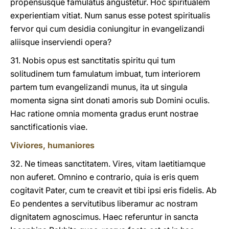
propensusque famulatus angustetur. Hoc spiritualem
experientiam vitiat. Num sanus esse potest spiritualis
fervor qui cum desidia coniungitur in evangelizandi
aliisque inserviendi opera?
31. Nobis opus est sanctitatis spiritu qui tum
solitudinem tum famulatum imbuat, tum interiorem
partem tum evangelizandi munus, ita ut singula
momenta signa sint donati amoris sub Domini oculis.
Hac ratione omnia momenta gradus erunt nostrae
sanctificationis viae.
Viviores, humaniores
32. Ne timeas sanctitatem. Vires, vitam laetitiamque
non auferet. Omnino e contrario, quia is eris quem
cogitavit Pater, cum te creavit et tibi ipsi eris fidelis. Ab
Eo pendentes a servitutibus liberamur ac nostram
dignitatem agnoscimus. Haec referuntur in sancta