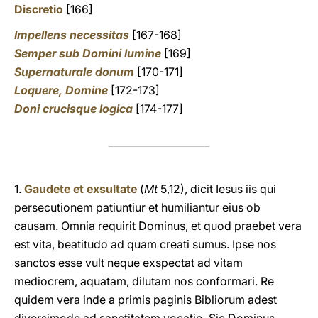
Discretio
[166]
Impellens necessitas
[167-168]
Semper sub Domini lumine
[169]
Supernaturale donum
[170-171]
Loquere, Domine
[172-173]
Doni crucisque logica
[174-177]
1.
Gaudete et exsultate
(
Mt
5,12), dicit Iesus iis qui
persecutionem patiuntiur et humiliantur eius ob
causam. Omnia requirit Dominus, et quod praebet vera
est vita, beatitudo ad quam creati sumus. Ipse nos
sanctos esse vult neque exspectat ad vitam
mediocrem, aquatam, dilutam nos conformari. Re
quidem vera inde a primis paginis Bibliorum adest