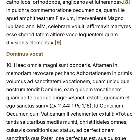
catholicos, orthodoxos, anglicanos et lutheranos».
[8]
In pulchra commemoratione oecumenica, quam ille
apud amphitheatrum Flavium, interveniente Magno
Iubilaeo anni MM, celebrare voluit, affirmavit martyres
esse «hereditatem altiore voce loquentem quam
divisionis elementa».
[9]
Dominus vocat
10. Haec omnia magni sunt ponderis. Attamen in
memoriam revocare per hanc Adhortationem in primis
volumus ad sanctitatem vocationem, quam unicuique
nostrum tendit Dominus, eam quidem vocationem
quam ad te quoque dirigit: «Sancti estote, quoniam et
ego sanctus sum» (
Lv
11,44: 1
Pe
1,16). Id Concilium
Oecumenicum Vaticanum II vehementer extulit: «Tot ac
tantis salutaribus mediis muniti, christifideles omnes,
cuiusvis conditionis ac status, ad perfectionem
sanctitatis qua Pater ipse perfectus est, sua quisque