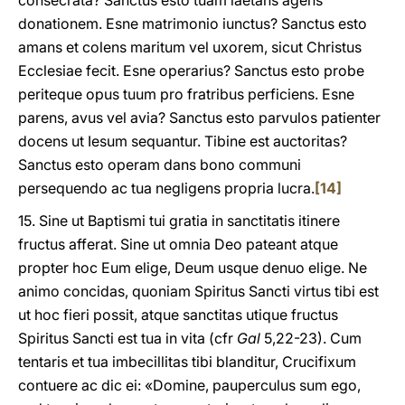
consecrata? Sanctus esto tuam laetans agens
donationem. Esne matrimonio iunctus? Sanctus esto
amans et colens maritum vel uxorem, sicut Christus
Ecclesiae fecit. Esne operarius? Sanctus esto probe
periteque opus tuum pro fratribus perficiens. Esne
parens, avus vel avia? Sanctus esto parvulos patienter
docens ut Iesum sequantur. Tibine est auctoritas?
Sanctus esto operam dans bono communi
persequendo ac tua negligens propria lucra.
[14]
15. Sine ut Baptismi tui gratia in sanctitatis itinere
fructus afferat. Sine ut omnia Deo pateant atque
propter hoc Eum elige, Deum usque denuo elige. Ne
animo concidas, quoniam Spiritus Sancti virtus tibi est
ut hoc fieri possit, atque sanctitas utique fructus
Spiritus Sancti est tua in vita (cfr
Gal
5,22-23). Cum
tentaris et tua imbecillitas tibi blanditur, Crucifixum
contuere ac dic ei: «Domine, pauperculus sum ego,