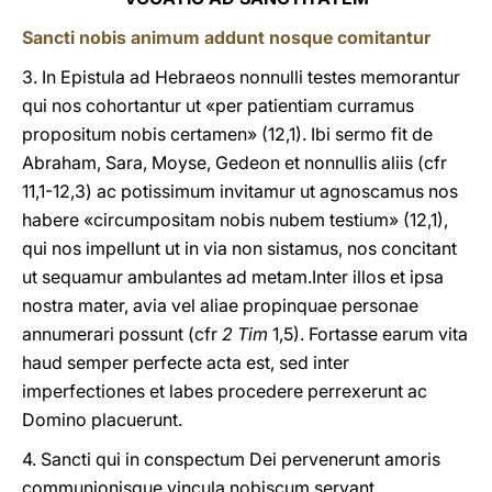
Sancti nobis animum addunt nosque comitantur
3. In Epistula ad Hebraeos nonnulli testes memorantur
qui nos cohortantur ut «per patientiam curramus
propositum nobis certamen» (12,1). Ibi sermo fit de
Abraham, Sara, Moyse, Gedeon et nonnullis aliis (cfr
11,1-12,3) ac potissimum invitamur ut agnoscamus nos
habere «circumpositam nobis nubem testium» (12,1),
qui nos impellunt ut in via non sistamus, nos concitant
ut sequamur ambulantes ad metam.Inter illos et ipsa
nostra mater, avia vel aliae propinquae personae
annumerari possunt (cfr
2 Tim
1,5). Fortasse earum vita
haud semper perfecte acta est, sed inter
imperfectiones et labes procedere perrexerunt ac
Domino placuerunt.
4. Sancti qui in conspectum Dei pervenerunt amoris
communionisque vincula nobiscum servant.