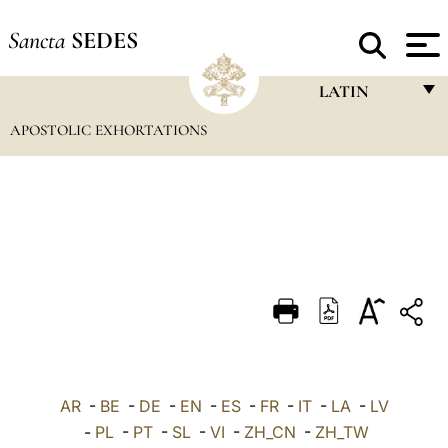
Sancta
SEDES
LATIN
APOSTOLIC EXHORTATIONS
FRANÇAIS
ENGLISH
ITALIANO
PORTUGUÊS
ESPAÑOL
DEUTSCH
POLSKI
العربيّة
AR
-
BE
-
DE
-
EN
-
ES
-
FR
-
IT
-
LA
-
LV
-
PL
-
PT
-
SL
-
VI
-
ZH_CN
-
ZH_TW
中文