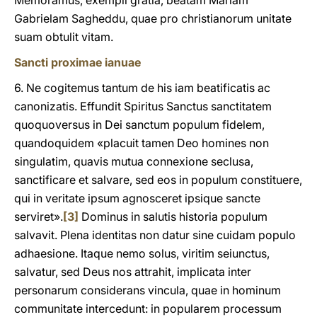
Memoramus, exempli gratia, beatam Mariam
Gabrielam Sagheddu, quae pro christianorum unitate
suam obtulit vitam.
Sancti proximae ianuae
6. Ne cogitemus tantum de his iam beatificatis ac
canonizatis. Effundit Spiritus Sanctus sanctitatem
quoquoversus in Dei sanctum populum fidelem,
quandoquidem «placuit tamen Deo homines non
singulatim, quavis mutua connexione seclusa,
sanctificare et salvare, sed eos in populum constituere,
qui in veritate ipsum agnosceret ipsique sancte
serviret».
[3]
Dominus in salutis historia populum
salvavit. Plena identitas non datur sine cuidam populo
adhaesione. Itaque nemo solus, viritim seiunctus,
salvatur, sed Deus nos attrahit, implicata inter
personarum considerans vincula, quae in hominum
communitate intercedunt: in popularem processum