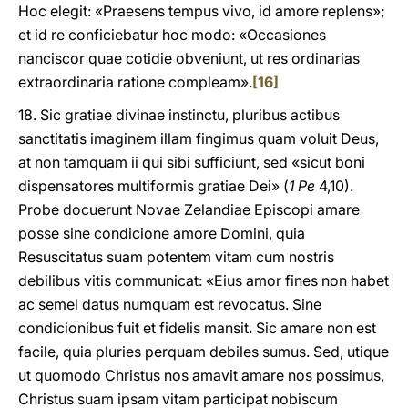
Hoc elegit: «Praesens tempus vivo, id amore replens»;
et id re conficiebatur hoc modo: «Occasiones
nanciscor quae cotidie obveniunt, ut res ordinarias
extraordinaria ratione compleam».
[16]
18. Sic gratiae divinae instinctu, pluribus actibus
sanctitatis imaginem illam fingimus quam voluit Deus,
at non tamquam ii qui sibi sufficiunt, sed «sicut boni
dispensatores multiformis gratiae Dei» (
1 Pe
4,10).
Probe docuerunt Novae Zelandiae Episcopi amare
posse sine condicione amore Domini, quia
Resuscitatus suam potentem vitam cum nostris
debilibus vitis communicat: «Eius amor fines non habet
ac semel datus numquam est revocatus. Sine
condicionibus fuit et fidelis mansit. Sic amare non est
facile, quia pluries perquam debiles sumus. Sed, utique
ut quomodo Christus nos amavit amare nos possimus,
Christus suam ipsam vitam participat nobiscum