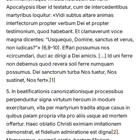
Apocalypsis liber id testatur, cum de intercedentibus
martyribus loquitur: «Vidi subtus altare animas
interfectorum propter verbum Dei et propter
testimonium, quod habebant. Et clamaverunt voce
magna dicentes: “Usquequo, Domine, sanctus et verus,
non iudicas?”» (6,9-10). Effari possumus nos
«circumdari, duci ac dirigi a Dei amicis. […] Id uni ferre
non debemus quod revera soli ferre numquam
possumus. Dei sanctorum turba Nos tuetur, Nos
sustinet, Nos fert».
[1]
5. In beatificationis canonizationisque processibus
perpenduntur signa virtutum heroum in modum
exercitarum, vita per martyrium tradita atque casus in
quibus palam propria vita pro aliis usque ad mortem
offertur. Haec oblatio Christi eximiam imitationem
demonstrat, et fidelium admiratione est digna
[2]
.