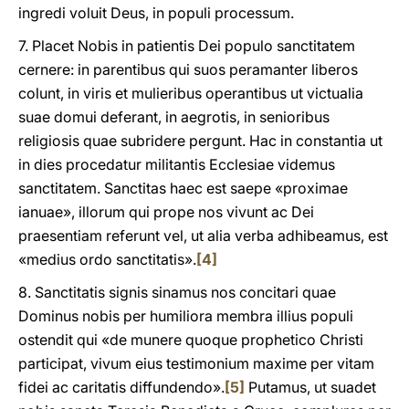
ingredi voluit Deus, in populi processum.
7. Placet Nobis in patientis Dei populo sanctitatem
cernere: in parentibus qui suos peramanter liberos
colunt, in viris et mulieribus operantibus ut victualia
suae domui deferant, in aegrotis, in senioribus
religiosis quae subridere pergunt. Hac in constantia ut
in dies procedatur militantis Ecclesiae videmus
sanctitatem. Sanctitas haec est saepe «proximae
ianuae», illorum qui prope nos vivunt ac Dei
praesentiam referunt vel, ut alia verba adhibeamus, est
«medius ordo sanctitatis».
[4]
8. Sanctitatis signis sinamus nos concitari quae
Dominus nobis per humiliora membra illius populi
ostendit qui «de munere quoque prophetico Christi
participat, vivum eius testimonium maxime per vitam
fidei ac caritatis diffundendo».
[5]
Putamus, ut suadet