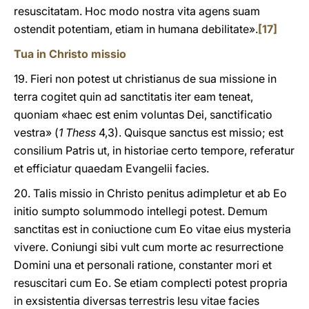
resuscitatam. Hoc modo nostra vita agens suam
ostendit potentiam, etiam in humana debilitate».
[17]
Tua in Christo missio
19. Fieri non potest ut christianus de sua missione in
terra cogitet quin ad sanctitatis iter eam teneat,
quoniam «haec est enim voluntas Dei, sanctificatio
vestra» (
1 Thess
4,3). Quisque sanctus est missio; est
consilium Patris ut, in historiae certo tempore, referatur
et efficiatur quaedam Evangelii facies.
20. Talis missio in Christo penitus adimpletur et ab Eo
initio sumpto solummodo intellegi potest. Demum
sanctitas est in coniuctione cum Eo vitae eius mysteria
vivere. Coniungi sibi vult cum morte ac resurrectione
Domini una et personali ratione, constanter mori et
resuscitari cum Eo. Se etiam complecti potest propria
in exsistentia diversas terrestris Iesu vitae facies