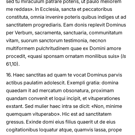
sed tu miraculum patrare poteris, ut paulo meliorem
me reddas». In Ecclesia, sancta et peccatoribus
constituta, omnia invenire poteris quibus indiges ut ad
sanctitatem progrediaris. Eam donis replevit Dominus
per Verbum, sacramenta, sanctuaria, communitatum
vitam, suorum sanctorum testimonia, necnon
multiformem pulchritudinem quae ex Domini amore
procedit, «quasi sponsam ornatam monilibus suis» (
Is
61,10).
16. Haec sanctitas ad quam te vocat Dominus parvis
actibus paulatim adolescit. Exempli gratia: domina
quaedam it ad mercatum obsonatura, proximam
quandam convenit et loqui incipit, et vituperationes
exstant. Sed mulier haec intra se dicit: «Non, minime
quemquam vituperabo». Hic est ad sanctitatem
gressus. Exinde domi eius filius quaerit ut de eius
cogitationibus loquatur atque, quamvis lassa, prope