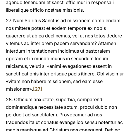
agendo tenendam et sancti efficimur in responsali
liberalique officio nostrae missionis.
27. Num Spiritus Sanctus ad missionem complendam
nos mittere potest et eodem tempore ex nobis
quaerere ut ab ea declinemus, vel ut nos totos dedere
vitemus ad interiorem pacem servandam? Attamen
interdum in tentationem incidimus ut pastoralem
operam et in mundo munus in secundum locum
reiciamus, veluti si «animi evagationes» essent in
sanctificationis interiorisque pacis itinere. Obliviscimur
«vitam non habere missionem, sed eam esse
missionem».
[27]
28. Officium anxietate, superbia, comparendi
dominandique necessitate actum, procul dubio non
perducit ad sanctitatem. Provocamur ad nos
tradendos ita ut conatus evangelico sensu notentur ac
magis magisque ad Christum nos coaequent. Dehinc,