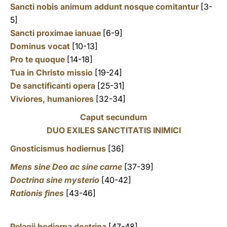
Sancti nobis animum addunt nosque comitantur
[3-
5]
Sancti proximae ianuae
[6-9]
Dominus vocat
[10-13]
Pro te quoque
[14-18]
Tua in Christo missio
[19-24]
De sanctificanti opera
[25-31]
Viviores, humaniores
[32-34]
Caput secundum
DUO EXILES SANCTITATIS INIMICI
Gnosticismus hodiernus
[36]
Mens sine Deo ac sine carne
[37-39]
Doctrina sine mysterio
[40-42]
Rationis fines
[43-46]
Pelagii hodierna doctrina
[47-48]