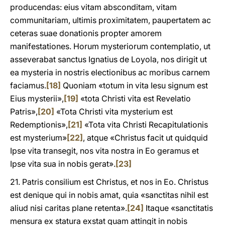
producendas: eius vitam absconditam, vitam
communitariam, ultimis proximitatem, paupertatem ac
ceteras suae donationis propter amorem
manifestationes. Horum mysteriorum contemplatio, ut
asseverabat sanctus Ignatius de Loyola, nos dirigit ut
ea mysteria in nostris electionibus ac moribus carnem
faciamus.
[18]
Quoniam «totum in vita Iesu signum est
Eius mysterii»,
[19]
«tota Christi vita est Revelatio
Patris»,
[20]
«Tota Christi vita mysterium est
Redemptionis»,
[21]
«Tota vita Christi Recapitulationis
est mysterium»
[22]
, atque «Christus facit ut quidquid
Ipse vita transegit, nos vita nostra in Eo geramus et
Ipse vita sua in nobis gerat».
[23]
21. Patris consilium est Christus, et nos in Eo. Christus
est denique qui in nobis amat, quia «sanctitas nihil est
aliud nisi caritas plane retenta».
[24]
Itaque «sanctitatis
mensura ex statura exstat quam attingit in nobis