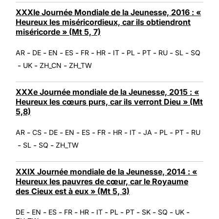
XXXIe Journée Mondiale de la Jeunesse, 2016 : «
Heureux les miséricordieux, car ils obtiendront
miséricorde » (Mt 5, 7)
-
-
-
-
-
-
-
-
-
-
-
AR
DE
EN
ES
FR
HR
IT
PL
PT
RU
SL
SQ
-
-
-
UK
ZH_CN
ZH_TW
XXXe Journée mondiale de la Jeunesse, 2015 : «
Heureux les cœurs purs, car ils verront Dieu » (Mt
5,8)
-
-
-
-
-
-
-
-
-
-
-
AR
CS
DE
EN
ES
FR
HR
IT
JA
PL
PT
RU
-
-
-
SL
SQ
ZH_TW
XXIX Journée mondiale de la Jeunesse, 2014 : «
Heureux les pauvres de cœur, car le Royaume
des Cieux est à eux » (Mt 5, 3)
-
-
-
-
-
-
-
-
-
-
-
DE
EN
ES
FR
HR
IT
PL
PT
SK
SQ
UK