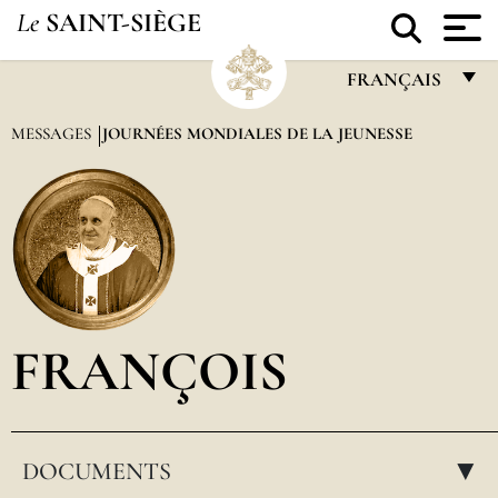
Le
SAINT-SIÈGE
FRANÇAIS
FRANÇAIS
MESSAGES
JOURNÉES MONDIALES DE LA JEUNESSE
ENGLISH
ITALIANO
PORTUGUÊS
ESPAÑOL
DEUTSCH
FRANÇOIS
POLSKI
العربيّة
DOCUMENTS
中文
▸