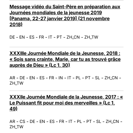
Message vidéo du Saint-Père en préparation aux
Journées mondiales de la jeunesse 2019
[Panama, 22-27 janvier 2019] (21 novembre
2018)
-
-
-
-
-
-
-
DE
EN
ES
FR
IT
PT
ZH_CN
ZH_TW
XXXIIIe Journée Mondiale de la Jeunesse, 2018 :
« Sois sans crainte, Marie, car tu as trouvé grâce
auprès de Dieu » (Lc 1, 30)
-
-
-
-
-
-
-
-
-
-
-
AR
DE
EN
ES
FR
IN
IT
PL
PT
SL
ZH_CN
ZH_TW
XXXIIe Journée Mondiale de la Jeunesse, 2017 : «
Le Puissant fit pour moi des merveilles » (Lc 1,
49)
-
-
-
-
-
-
-
-
-
-
-
AR
CS
DE
EN
ES
FR
IT
PL
PT
SL
ZH_CN
ZH_TW