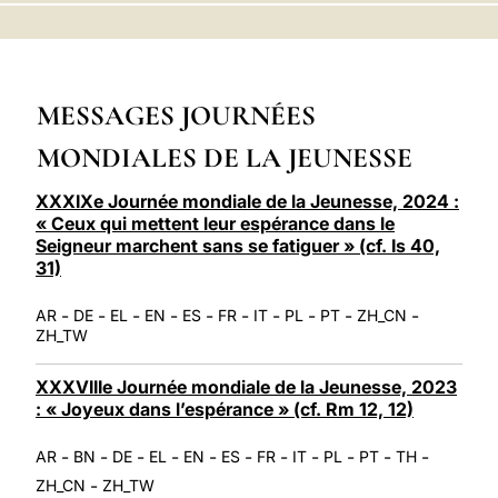
LATINE
MESSAGES JOURNÉES
MONDIALES DE LA JEUNESSE
XXXIXe Journée mondiale de la Jeunesse, 2024 :
« Ceux qui mettent leur espérance dans le
Seigneur marchent sans se fatiguer » (cf. Is 40,
31)
-
-
-
-
-
-
-
-
-
-
AR
DE
EL
EN
ES
FR
IT
PL
PT
ZH_CN
ZH_TW
XXXVIIIe Journée mondiale de la Jeunesse, 2023
: « Joyeux dans l’espérance » (cf. Rm 12, 12)
-
-
-
-
-
-
-
-
-
-
-
AR
BN
DE
EL
EN
ES
FR
IT
PL
PT
TH
-
ZH_CN
ZH_TW