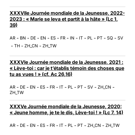
XXXVIIe Journée mondiale de la Jeunesse, 2022-
2023 : « Marie se leva et partit à la hâte » (Lc 1,
39)
-
-
-
-
-
-
-
-
-
-
-
AR
BN
DE
EN
ES
FR
IN
IT
PL
PT
SQ
SV
-
-
-
TH
ZH_CN
ZH_TW
XXXVIe Journée mondiale de la Jeunesse, 2021 :
« Lève-toi : car je t’établis témoin des choses que
tu as vues ! » (cf. Ac 26,16)
-
-
-
-
-
-
-
-
-
-
AR
DE
EN
ES
FR
IT
PL
PT
SV
ZH_CN
ZH_TW
XXXVe Journée mondiale de la Jeunesse, 2020:
« Jeune homme, je te le dis, Lève-toi ! » (Lc 7, 14)
-
-
-
-
-
-
-
-
-
AR
DE
EN
ES
FR
IT
PL
PT
ZH_CN
ZH_TW