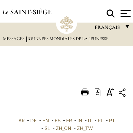
Le
SAINT-SIÈGE
FRANÇAIS
MESSAGES
JOURNÉES MONDIALES DE LA JEUNESSE
FRANÇAIS
ENGLISH
ITALIANO
PORTUGUÊS
ESPAÑOL
DEUTSCH
POLSKI
العربيّة
AR
-
DE
-
EN
-
ES
-
FR
-
IN
-
IT
-
PL
-
PT
-
SL
-
ZH_CN
-
ZH_TW
中文