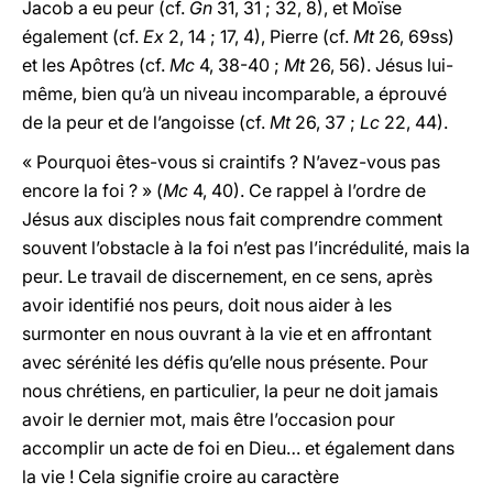
Jacob a eu peur (cf.
Gn
31, 31 ; 32, 8), et Moïse
également (cf.
Ex
2, 14 ; 17, 4), Pierre (cf.
Mt
26, 69ss)
et les Apôtres (cf.
Mc
4, 38-40 ;
Mt
26, 56). Jésus lui-
même, bien qu’à un niveau incomparable, a éprouvé
de la peur et de l’angoisse (cf.
Mt
26, 37 ;
Lc
22, 44).
« Pourquoi êtes-vous si craintifs ? N’avez-vous pas
encore la foi ? » (
Mc
4, 40). Ce rappel à l’ordre de
Jésus aux disciples nous fait comprendre comment
souvent l’obstacle à la foi n’est pas l’incrédulité, mais la
peur. Le travail de discernement, en ce sens, après
avoir identifié nos peurs, doit nous aider à les
surmonter en nous ouvrant à la vie et en affrontant
avec sérénité les défis qu’elle nous présente. Pour
nous chrétiens, en particulier, la peur ne doit jamais
avoir le dernier mot, mais être l’occasion pour
accomplir un acte de foi en Dieu… et également dans
la vie ! Cela signifie croire au caractère