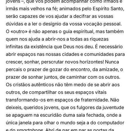
jovens –, que vos podem acompanhar como irmãos e
irmãs mais velhos na fé; animados pelo Espírito Santo,
serão capazes de vos ajudar a decifrar as vossas
dúvidas e a ler o desígnio da vossa vocação pessoal.
O «outro» é não apenas o guia espiritual, mas também
quem nos ajuda a abrir-nos a todas as riquezas
infinitas da existência que Deus nos deu. É necessário
abrir espaços nas nossas cidades e comunidades para
crescer, sonhar, perscrutar novos horizontes! Nunca
percais o prazer de gozar do encontro, da amizade, o
prazer de sonhar juntos, de caminhar com os outros.
Os cristãos autênticos não têm medo de se abrir aos
outros, de compartilhar os seus espaços vitais
transformando-os em espaços de fraternidade. Não
deixeis, queridos jovens, que os fulgores da juventude
se apaguem na escuridão duma sala fechada, onde a
única janela para olhar o mundo seja a do computador
e do
smartphone
. Abri de par em par as portas da