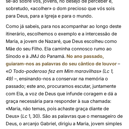
se-ão sobre vós, jovens, no desejo de perceber e,
sobretudo, «acolher» o dom precioso que vós sois
para Deus, para a Igreja e para o mundo.
Como já sabeis, para nos acompanhar ao longo deste
itinerário, escolhemos o exemplo e a intercessão de
Maria, a jovem de Nazaré, que Deus escolheu como
Mãe do seu Filho. Ela caminha connosco rumo ao
Sínodo e à JMJ do Panamá.
No ano passado,
guiaram-nos as palavras do seu cântico de louvor
–
«
O Todo-poderoso fez em Mim maravilhas» (Lc 1,
49)
–, ensinando-nos a conservar na memória o
passado; este ano, procuramos escutar, juntamente
com Ela, a voz de Deus que infunde coragem e dá a
graça necessária para responder à sua chamada:
«Maria, não temas, pois achaste graça diante de
Deus» (
Lc
1, 30). São as palavras que o mensageiro de
Deus, o arcanjo Gabriel, dirigiu a Maria, jovem simples