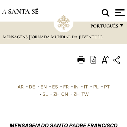
A
SANTA SÉ
PORTUGUÊS
MENSAGENS
JORNADA MUNDIAL DA JUVENTUDE
FRANÇAIS
ENGLISH
ITALIANO
PORTUGUÊS
ESPAÑOL
AR
-
DE
-
EN
-
ES
-
FR
-
IN
-
IT
-
PL
-
PT
DEUTSCH
-
SL
-
ZH_CN
-
ZH_TW
POLSKI
العربيّة
MENSAGEM DO SANTO PADRE FRANCISCO
中文