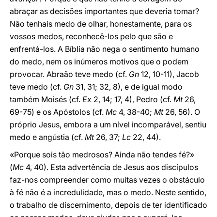
abraçar as decisões importantes que deveria tomar?
Não tenhais medo de olhar, honestamente, para os
vossos medos, reconhecê-los pelo que são e
enfrentá-los. A Bíblia não nega o sentimento humano
do medo, nem os inúmeros motivos que o podem
provocar. Abraão teve medo (cf.
Gn
12, 10-11), Jacob
teve medo (cf.
Gn
31, 31; 32, 8), e de igual modo
também Moisés (cf.
Ex
2, 14; 17, 4), Pedro (cf.
Mt
26,
69-75) e os Apóstolos (cf.
Mc
4, 38-40;
Mt
26, 56). O
próprio Jesus, embora a um nível incomparável, sentiu
medo e angústia (cf.
Mt
26, 37;
Lc
22, 44).
«Porque sois tão medrosos? Ainda não tendes fé?»
(
Mc
4, 40). Esta advertência de Jesus aos discípulos
faz-nos compreender como muitas vezes o obstáculo
à fé não é a incredulidade, mas o medo. Neste sentido,
o trabalho de discernimento, depois de ter identificado