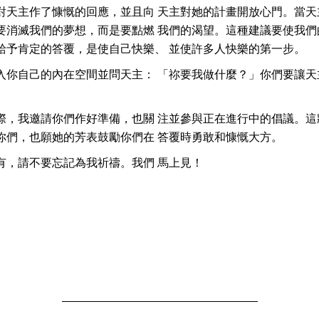
對天主作了慷慨的回應，並且向 天主對她的計畫開放心門。當天
要消滅我們的夢想，而是要點燃 我們的渴望。這種建議要使我們
給予肯定的答覆，是使自己快樂、 並使許多人快樂的第一步。
入你自己的內在空間並問天主： 「祢要我做什麼？」你們要讓天
。
際，我邀請你們作好準備，也關 注並參與正在進行中的倡議。這
你們，也願她的芳表鼓勵你們在 答覆時勇敢和慷慨大方。
有，請不要忘記為我祈禱。我們 馬上見！