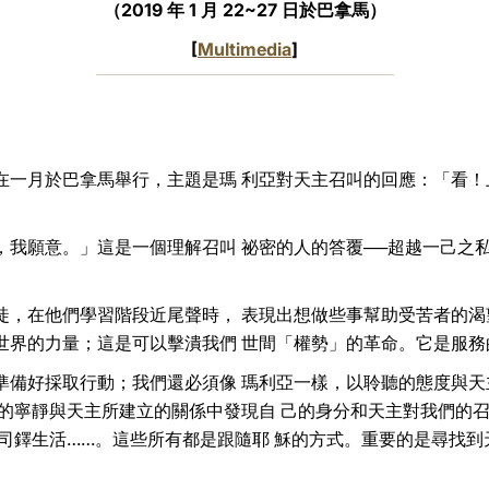
（2019 年 1 月 22~27 日於巴拿馬）
[
Multimedia
]
在一月於巴拿馬舉行，主題是瑪 利亞對天主召叫的回應：「看！
，我願意。」這是一個理解召叫 祕密的人的答覆──超越一己之私
。
徒，在他們學習階段近尾聲時， 表現出想做些事幫助受苦者的渴
世界的力量；這是可以擊潰我們 世間「權勢」的革命。它是服務
準備好採取行動；我們還必須像 瑪利亞一樣，以聆聽的態度與天
中的寧靜與天主所建立的關係中發現自 己的身分和天主對我們的
、司鐸生活……。這些所有都是跟隨耶 穌的方式。重要的是尋找