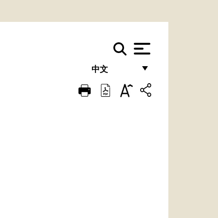
中文
FRANÇAIS
ENGLISH
ITALIANO
PORTUGUÊS
ESPAÑOL
DEUTSCH
POLSKI