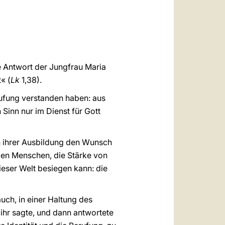
العربيّة
中文
LATINE
e Antwort der Jungfrau Maria
« (
Lk
1,38).
rufung verstanden haben: aus
Sinn nur im Dienst für Gott
in ihrer Ausbildung den Wunsch
ngen Menschen, die Stärke von
dieser Welt besiegen kann: die
auch, in einer Haltung des
 ihr sagte, und dann antwortete