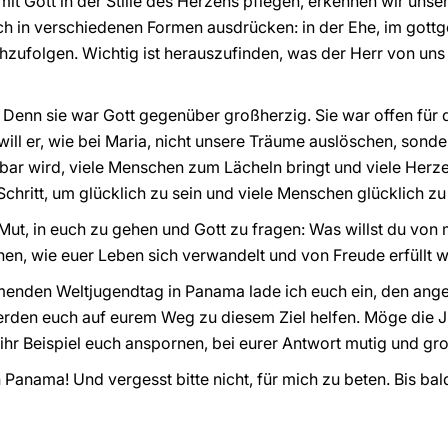
it Gott in der Stille des Herzens pflegen, erkennen wir unser
sich in verschiedenen Formen ausdrücken: in der Ehe, im gott
chzufolgen. Wichtig ist herauszufinden, was der Herr von uns
 Denn sie war Gott gegenüber großherzig. Sie war offen für de
will er, wie bei Maria, nicht unsere Träume auslöschen, son
tbar wird, viele Menschen zum Lächeln bringt und viele Herzen
Schritt, um glücklich zu sein und viele Menschen glücklich z
ut, in euch zu gehen und Gott zu fragen: Was willst du von m
hen, wie euer Leben sich verwandelt und von Freude erfüllt w
enden Weltjugendtag in Panama lade ich euch ein, den angeb
erden euch auf eurem Weg zu diesem Ziel helfen. Möge die 
hr Beispiel euch anspornen, bei eurer Antwort mutig und gro
Panama! Und vergesst bitte nicht, für mich zu beten. Bis bal