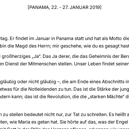
[PANAMA, 22. - 27. JANUAR 2019]
ag. Er findet im Januar in Panama statt und hat als Motto di
 bin die Magd des Herrn; mir geschehe, wie du es gesagt hast
d großherziges „Ja“. Das Ja derer, die das Geheimnis der Be
n Dienst der Mitmenschen stellen. Unser Leben findet seinen 
 gläubig oder nicht gläubig –, die am Ende eines Abschnitts 
etwas für die Notleidenden zu tun. Das ist die Stärke der ju
ndern kann; das ist die Revolution, die die „starken Mächte“ 
zu stellen bedeutet nicht nur, zur Tat zu schreiten. Es heißt 
eten, wie Maria es getan hat. Sie hörte auf das, was der Engel