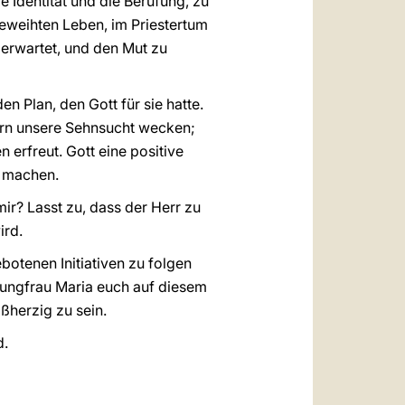
e Identität und die Berufung, zu
geweihten Leben, im Priestertum
 erwartet, und den Mut zu
n Plan, den Gott für sie hatte.
dern unsere Sehnsucht wecken;
 erfreut. Gott eine positive
u machen.
ir? Lasst zu, dass der Herr zu
ird.
otenen Initiativen zu folgen
Jungfrau Maria euch auf diesem
ßherzig zu sein.
d.