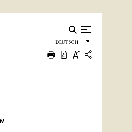
DEUTSCH
FRANÇAIS
ENGLISH
ITALIANO
PORTUGUÊS
ESPAÑOL
DEUTSCH
EN
POLSKI