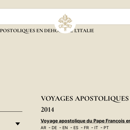
POSTOLIQUES EN DEHORS DE L'ITALIE
VOYAGES APOSTOLIQUES E
2014
Voyage apostolique du Pape François e
-
-
-
-
-
-
AR
DE
EN
ES
FR
IT
PT