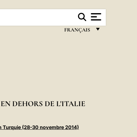
FRANÇAIS
FRANÇAIS
ENGLISH
ITALIANO
PORTUGUÊS
ESPAÑOL
DEUTSCH
N DEHORS DE L'ITALIE
POLSKI
العربيّة
n Turquie (28-30 novembre 2014)