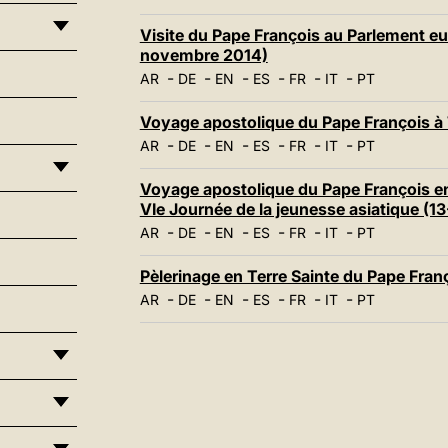
Visite du Pape François au Parlement eu
novembre 2014)
-
-
-
-
-
-
AR
DE
EN
ES
FR
IT
PT
Voyage apostolique du Pape François à 
-
-
-
-
-
-
AR
DE
EN
ES
FR
IT
PT
Voyage apostolique du Pape François en
VIe Journée de la jeunesse asiatique (1
-
-
-
-
-
-
AR
DE
EN
ES
FR
IT
PT
Pèlerinage en Terre Sainte du Pape Fran
-
-
-
-
-
-
AR
DE
EN
ES
FR
IT
PT