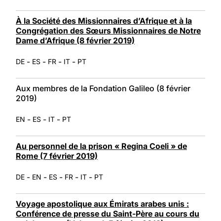
À la Société des Missionnaires d’Afrique et à la
Congrégation des Sœurs Missionnaires de Notre
Dame d’Afrique (8 février 2019)
-
-
-
-
DE
ES
FR
IT
PT
Aux membres de la Fondation Galileo (8 février
2019)
-
-
-
EN
ES
IT
PT
Au personnel de la prison « Regina Coeli » de
Rome (7 février 2019)
-
-
-
-
-
DE
EN
ES
FR
IT
PT
Voyage apostolique aux Émirats arabes unis :
Conférence de presse du Saint-Père au cours du