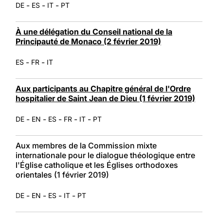
-
-
-
DE
ES
IT
PT
À une délégation du Conseil national de la
Principauté de Monaco (2 février 2019)
-
-
ES
FR
IT
Aux participants au Chapitre général de l'Ordre
hospitalier de Saint Jean de Dieu (1 février 2019)
-
-
-
-
-
DE
EN
ES
FR
IT
PT
Aux membres de la Commission mixte
internationale pour le dialogue théologique entre
l'Église catholique et les Églises orthodoxes
orientales (1 février 2019)
-
-
-
-
DE
EN
ES
IT
PT