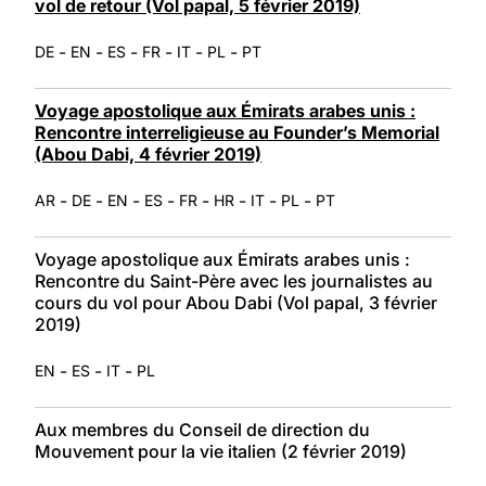
vol de retour (Vol papal, 5 février 2019)
-
-
-
-
-
-
DE
EN
ES
FR
IT
PL
PT
Voyage apostolique aux Émirats arabes unis :
Rencontre interreligieuse au Founder’s Memorial
(Abou Dabi, 4 février 2019)
-
-
-
-
-
-
-
-
AR
DE
EN
ES
FR
HR
IT
PL
PT
Voyage apostolique aux Émirats arabes unis :
Rencontre du Saint-Père avec les journalistes au
cours du vol pour Abou Dabi (Vol papal, 3 février
2019)
-
-
-
EN
ES
IT
PL
Aux membres du Conseil de direction du
Mouvement pour la vie italien (2 février 2019)