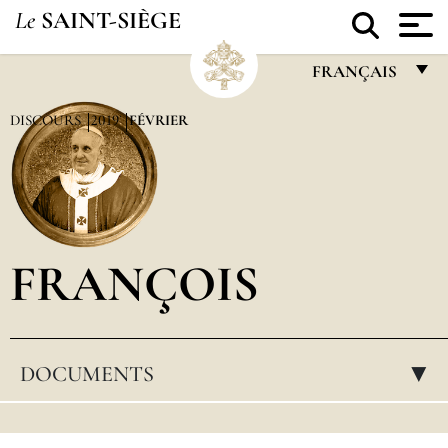
Le
SAINT-SIÈGE
FRANÇAIS
FRANÇAIS
DISCOURS
2019
FÉVRIER
ENGLISH
ITALIANO
PORTUGUÊS
FRANÇOIS
ESPAÑOL
DEUTSCH
POLSKI
DOCUMENTS
▸
العربيّة
中文