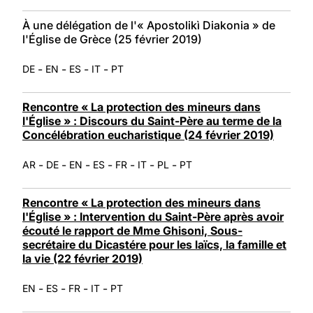
À une délégation de l'« Apostolikì Diakonia » de
l'Église de Grèce (25 février 2019)
-
-
-
-
DE
EN
ES
IT
PT
Rencontre « La protection des mineurs dans
l'Église » : Discours du Saint-Père au terme de la
Concélébration eucharistique (24 février 2019)
-
-
-
-
-
-
-
AR
DE
EN
ES
FR
IT
PL
PT
Rencontre « La protection des mineurs dans
l'Église » : Intervention du Saint-Père après avoir
écouté le rapport de Mme Ghisoni, Sous-
secrétaire du Dicastére pour les laïcs, la famille et
la vie (22 février 2019)
-
-
-
-
EN
ES
FR
IT
PT