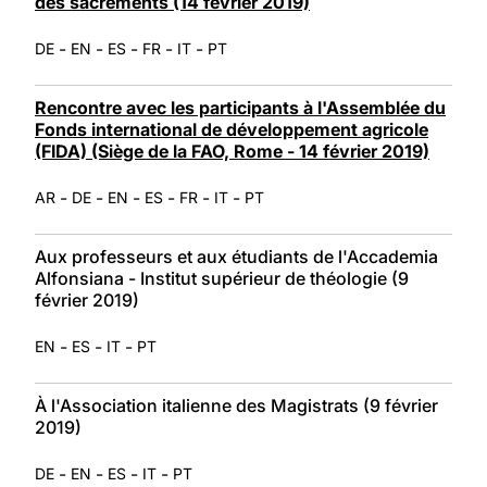
des sacrements (14 février 2019)
-
-
-
-
-
DE
EN
ES
FR
IT
PT
Rencontre avec les participants à l'Assemblée du
Fonds international de développement agricole
(FIDA) (Siège de la FAO, Rome - 14 février 2019)
-
-
-
-
-
-
AR
DE
EN
ES
FR
IT
PT
Aux professeurs et aux étudiants de l'Accademia
Alfonsiana - Institut supérieur de théologie (9
février 2019)
-
-
-
EN
ES
IT
PT
À l'Association italienne des Magistrats (9 février
2019)
-
-
-
-
DE
EN
ES
IT
PT