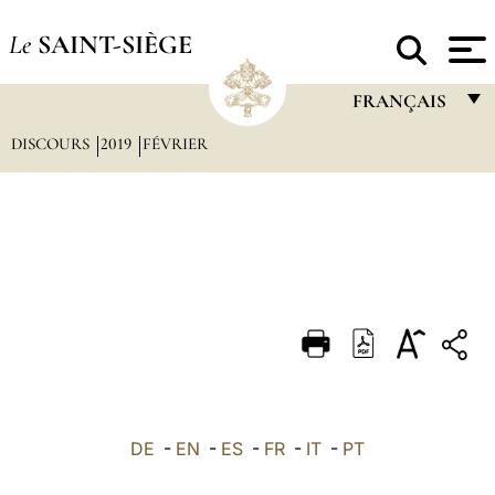
Le
SAINT-SIÈGE
FRANÇAIS
DISCOURS
2019
FÉVRIER
FRANÇAIS
ENGLISH
ITALIANO
PORTUGUÊS
ESPAÑOL
DEUTSCH
POLSKI
العربيّة
DE
-
EN
-
ES
-
FR
-
IT
-
PT
中文