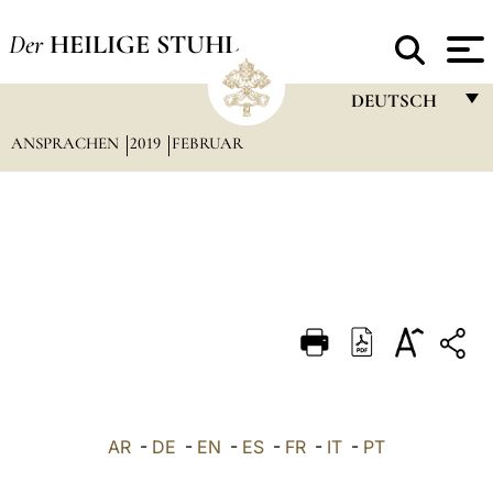
Der
HEILIGE STUHL
DEUTSCH
ANSPRACHEN
2019
FEBRUAR
FRANÇAIS
ENGLISH
ITALIANO
PORTUGUÊS
ESPAÑOL
DEUTSCH
POLSKI
العربيّة
AR
-
DE
-
EN
-
ES
-
FR
-
IT
-
PT
中文