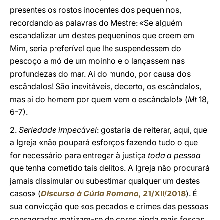
presentes os rostos inocentes dos pequeninos,
recordando as palavras do Mestre: «Se alguém
escandalizar um destes pequeninos que creem em
Mim, seria preferível que lhe suspendessem do
pescoço a mó de um moinho e o lançassem nas
profundezas do mar. Ai do mundo, por causa dos
escândalos! São inevitáveis, decerto, os escândalos,
mas ai do homem por quem vem o escândalo!» (
Mt
18,
6-7).
2.
Seriedade impecável
: gostaria de reiterar, aqui, que
a Igreja «não poupará esforços fazendo tudo o que
for necessário para entregar à justiça
toda a pessoa
que tenha cometido tais delitos. A Igreja não procurará
jamais dissimular ou subestimar qualquer um destes
casos» (
Discurso à Cúria Romana
, 21/XII/2018
). É
sua convicção que «os pecados e crimes das pessoas
consagradas matizam-se de cores ainda mais foscas