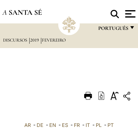
A
SANTA SÉ
PORTUGUÊS
DISCURSOS
2019
FEVEREIRO
FRANÇAIS
ENGLISH
ITALIANO
PORTUGUÊS
ESPAÑOL
DEUTSCH
POLSKI
العربيّة
AR
-
DE
-
EN
-
ES
-
FR
-
IT
-
PL
-
PT
中文