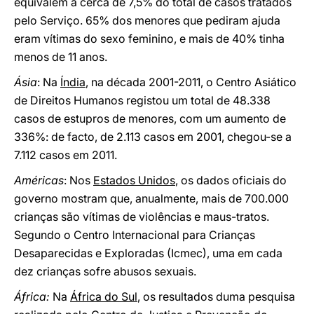
equivalem a cerca de 7,5% do total de casos tratados
pelo Serviço. 65% dos menores que pediram ajuda
eram vítimas do sexo feminino, e mais de 40% tinha
menos de 11 anos.
Ásia
: Na
Índia
, na década 2001-2011, o Centro Asiático
de Direitos Humanos registou um total de 48.338
casos de estupros de menores, com um aumento de
336%: de facto, de 2.113 casos em 2001, chegou-se a
7.112 casos em 2011.
Américas
: Nos
Estados Unidos
, os dados oficiais do
governo mostram que, anualmente, mais de 700.000
crianças são vítimas de violências e maus-tratos.
Segundo o Centro Internacional para Crianças
Desaparecidas e Exploradas (Icmec), uma em cada
dez crianças sofre abusos sexuais.
África:
Na
África do Sul
, os resultados duma pesquisa