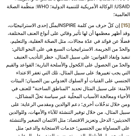
USAID: الوكالة الأمريكية للتنمية الدولية؛ WHO: منظّمة الصحّة
العالمية؛
[15]
إن كلّ حرف من كلمة INSPIREيمثّل إحدى الاستراتيجيّات،
وقد أظهر معظمها أن لها تأثير وقائي على أنواع العنف المختلفة،
فضلًا عن فوائد في عدّة مجالات، مثل الصحّة العقلية، والتعليم،
والحدّ من الجريمة. الاستراتيجيات السبع هي على النحو التالي:
تنفيذ وإنفاذ القوانين: على سبيل المثال، حظر التأديب العنيف
والحدّ من الحصول على الكحول والأسلحة النارية؛ القواعد والقيم
التي يجب تغييرها: على سبيل المثال، تلك التي تغفر الاعتداء
الجنسي على الفتيات أو السلوك العدواني بين الصبيان؛ البيئات
الآمنة: على سبيل المثال تحديد "المناطق الساخنة" للعنف في
الأحياء ومعالجة الأسباب المحلّية عبر سياسة تحلّ المشاكل،
ومن خلال تدخّلات أخرى؛ دعم الوالدين ومقدمي الرعاية: على
سبيل المثال، من خلال توفير التنشئة للآباء والأمهات، وللوالدين
الحديثين؛ الدخل وتعزيز الاقتصاد: مثل الائتمان الصغير والتنشئة
على المساواة بين الجنسين؛ خدمات الاستجابة والدعم: مثل
ضمان حصول الأطفال الذين يتعرضون للعنف على الرعاية