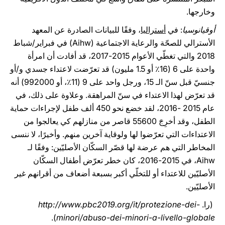
وخارجها.
أوقيانوسيا
: في
أستراليا
، وفقًا للبيانات الصادرة عن المعهد
الأسترالي للصحّة والرعاية الاجتماعية (Aihw) في فبراير/شباط
2018 والتي تغطّي الأعوام 2015-2017، قد أفادت أن امرأة
واحدة على 6 (16٪ أو 1.5 مليون) قد تعرّضت لاعتداء جسدي و/أو
جنسيّ قبل سنّ الـ 15، ورجل واحد على 9 (11٪، أو 992000) أنه
قد تعرّض لهذا الاعتداء في سنّ المراهقة. وعلاوة على ذلك، في
عام 2015 -2016، لقد خضع نحو 450 ألف طفل لإجراءات حماية
الطفل، وقد أخرِجَ 55600 قاصر من منازلهم كي يعالجوا من
الاعتداءات التي تعرّضوا لها ولوقاية آخرين منهم. وأخيرًا، لا ننسى
المخاطر التي هم عرضة لها قصّر السكّان الأصليّين: وفقًا لـ
Aihw، في 2015-2016، كان خطر تعرّض أطفال السكّان
الأصليّين للاعتداء أو للتخلّي أكبر بسبعة أضعاف من أقرانهم غير
الأصليّين.
(را.
http://www.pbc2019.org/it/protezione-dei-
).
minori/abuso-dei-minori-a-livello-globale