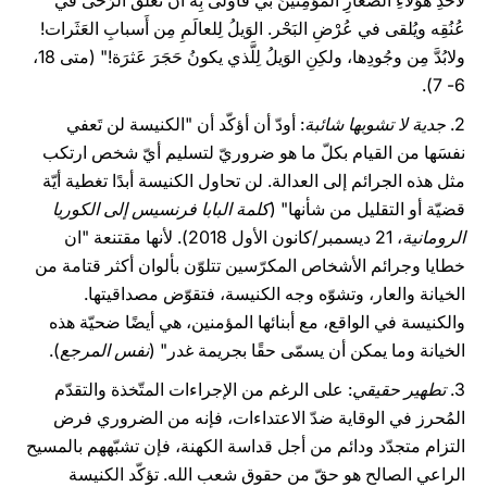
لأَحدِ هؤلاءِ الصِّغارِ المؤمِنينَ بي فَأَولى بِه أَن تُعلَّقَ الرَّحى في
عُنُقِه ويُلقى في عُرْضِ البَحْر. الوَيلُ لِلعالَمِ مِن أَسبابِ العَثَرات!
ولابُدَّ مِن وجُودِها، ولكِنِ الوَيلُ لِلَّذي يكونُ حَجَرَ عَثرَة!" (متى 18،
6- 7).
2.
جدية لا تشوبها شائبة
: أودّ أن أؤكّد أن "الكنيسة لن تَعفي
نفسَها من القيام بكلّ ما هو ضروريّ لتسليم أيّ شخص ارتكب
مثل هذه الجرائم إلى العدالة. لن تحاول الكنيسة أبدًا تغطية أيّة
قضيّة أو التقليل من شأنها" (
كلمة البابا فرنسيس إلى الكوريا
الرومانية
، 21 ديسمبر/كانون الأول 2018). لأنها مقتنعة "ان
خطايا وجرائم الأشخاص المكرّسين تتلوّن بألوان أكثر قتامة من
الخيانة والعار، وتشوّه وجه الكنيسة، فتقوّض مصداقيتها.
والكنيسة في الواقع، مع أبنائها المؤمنين، هي أيضًا ضحيّة هذه
الخيانة وما يمكن أن يسمّى حقًا بجريمة غدر" (
نفس المرجع
).
3.
تطهير حقيقي
: على الرغم من الإجراءات المتّخذة والتقدّم
المُحرز في الوقاية ضدّ الاعتداءات، فإنه من الضروري فرض
التزام متجدّد ودائم من أجل قداسة الكهنة، فإن تشبّههم بالمسيح
الراعي الصالح هو حقّ من حقوق شعب الله. تؤكّد الكنيسة