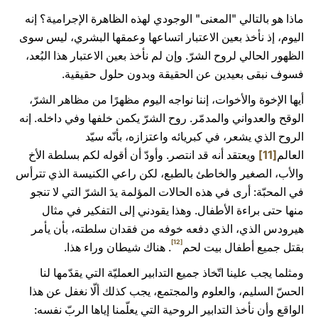
ماذا هو بالتالي "المعنى" الوجودي لهذه الظاهرة الإجرامية؟ إنه
اليوم، إذ نأخذ بعين الاعتبار اتساعها وعمقها البشري، ليس سوى
الظهور الحالي لروح الشرّ. وإن لم نأخذ بعين الاعتبار هذا البُعد،
فسوف نبقى بعيدين عن الحقيقة وبدون حلول حقيقية.
أيها الإخوة والأخوات، إننا نواجه اليوم مظهرًا من مظاهر الشرّ،
الوقح والعدواني والمدمّر. روح الشرّ يكمن خلفها وفي داخله. إنه
الروح الذي يشعر، في كبريائه واعتزازه، بأنّه سيّد
العالم
[11]
ويعتقد أنه قد انتصر. وأودّ أن أقوله لكم بسلطة الأخ
والأب، الصغير والخاطئ بالطبع، لكن راعي الكنيسة الذي تترأس
في المحبّة: أرى في هذه الحالات المؤلمة يدَ الشرّ التي لا تنجو
منها حتى براءة الأطفال. وهذا يقودني إلى التفكير في مثال
هيرودس الذي، الذي دفعه خوفه من فقدان سلطته، بأن يأمر
[12]
بقتل جميع أطفال بيت لحم
. هناك شيطان وراء هذا.
ومثلما يجب علينا اتّخاذ جميع التدابير العمليّة التي يقدّمها لنا
الحسّ السليم، والعلوم والمجتمع، يجب كذلك ألّا نغفل عن هذا
الواقع وأن نأخذ التدابير الروحية التي يعلّمنا إياها الربّ نفسه: