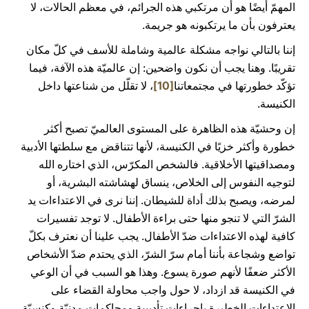
المهمّ أيضًا هو أن مرتكبي هذه الجرائم، في معظم الحالات، لا
يعترفون بأن ما يرتكبونه هو جريمة.
إننا بالتالي نواجه مشكلة عالمية وشاملة للأسف في كلّ مكان
تقريبًا. وهنا يجب أن نكون واضحين: إن عالميّة هذه الآفة، فيما
تؤكّد خطورتها في مجتمعاتنا
[10]
، لا تقلّل من شناعتها داخل
الكنيسة.
إن وحشيّة هذه الظاهرة على المستوى العالميّ تصبح أكثر
خطورة وأكثر خزيًا في الكنيسة، لأنها تتناقض مع سلطتها الأدبية
ومصداقيتها الأخلاقية. فالشخص المكرّس، الذي اختاره الله
لتوجيه النفوس إلى الخلاص، ينساق لهشاشته البشرية، أو
لمرضه، ويصبح بذلك أداة للشيطان. إننا نرى في الاعتداءات يد
الشرّ التي لا تنجو منها حتى براءة الأطفال. لا توجد تفسيرات
كافية لهذه الاعتداءات ضدّ الأطفال. يجب علينا أن نعترف بكلّ
تواضع وشجاعة بأننا أمام سرّ الشرّ، الذي يحتدم ضدّ الأشخاص
الأكثر ضعفًا لأنهم صورة يسوع. وهذا هو السبب في أن الوعي
في الكنيسة قد ازداد، لا حول واجب محاولة القضاء على
الاعتداءات الخطيرة بإجراءات تأديبية ومحاكمات مدنيّة وكنسيّة