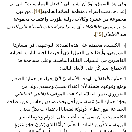
وفي هذا السياق، أودّ أن أشير إلى "أفضل الممارسات" التي تم
إعدادها، تحت إشراف منظمة الصحّة العالمية
[14]
، من قبل
مجموعة من عشرة وكالات دولية طوّرت واعتمدت مجموعة
تدابير تسمى
INSPIRE
، أي
سبع استراتيجيات للقضاء على العنف
ضد الأطفال
[15]
.
إن الكنيسة، معتمدة على هذه المبادئ التوجيهية، في مسارها
التشريعي، وأيضًا على العمل الذي أنجزته اللجنة البابوية لحماية
القاصرين في السنوات القليلة الماضية، وعلى مساهمة هذا
الاجتماع، ستركّز على الأبعاد التالية:
1.
حماية الأطفال
: الهدف الأساسيّ لأيّ إجراء هو حماية الصغار
ومنع وقوعهم ضحيّة لأيّ اعتداء نفسيّ وجسدي. ولذا من
الضروري تغيير العقليّة لمكافحة الموقف
الدفاعي-التفاعلي
بحجّة حماية المؤسّسة، من أجل بحث صادق وحاسم عن مصلحة
الجماعة، مع إعطاء الأولويّة لضحايا الاعتداءات بكلّ معنى
الكلمة. يجب أن تبقى أمام أعيننا على الدوام وجوه الصغار
البريئة، متذكّرين كلمات المعلّم: "وأَمَّا الذي يَكونُ حجَرَ عَثرَةٍ