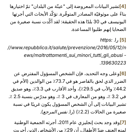
[4]
تشير البيانات المعروضة إلى "عينّة من البلدان" تمّ اختيارها
بناءً على موثوقيّة المصادر المتوفّرة. تؤكّد الأبحاث التي أجرتها
اليونيسف في 30 بلدًا هذه الحقيقة: لقد أكّدت نسبة صغيرة من
الضحايا إنهم طلبوا المساعدة.
[5]
را.
https:
//www.repubblica.it/salute/prevenzione/2016/05/12/n
ews/maltrattamenti_sui_minori_tutti_gli_abusi -
.
139630223
[6]
وعلى وجه التحديد، فإن الشخص المسؤول المفترض عن
الضرر الذي لحق بالقاصر هو في 73.7٪ من الوالدين (الأم في
44.2٪ والأب في 29.5٪)، وأحد الأقارب في 3.3٪، وهو صديق
في 3.2 ٪، وهو من المعارف في 3 ٪، وهو مدرّس بنسبة 2.5 ٪.
تشير البيانات إلى أن الشخص المسؤول يكون غريبًا في نسبة
صغيرة من الحالات (2.2٪) (را.
نفس المرجع
).
[7]
وقد وجد بحث إنجليزي عام 2011، أجرته الجمعية الوطنية
لمنع العنف ضدّ الأطفال، أن 29٪ من الأشخاص الذين أجريت