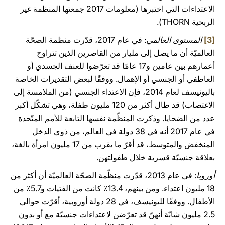
الاعتداءات التي اختبرها (معلومات 2017 جمعتها المنظمة غير
الربحية THORN).
[3]
المستوى العالمي
: في عام 2017، قدّرت منظمة الصحّة
العالميّة أن ما يصل إلى مليار من القاصرين الذين تتراوح
أعمارهم بين عامين و17 عامًا قد تعرّضوا للعنف الجسدي أو
العاطفي أو الجنسي أو الإهمال. ووفقًا لبعض التقديرات الخاصة
باليونيسف لعام 2014، فإن الاعتداء الجنسي (من الملامسة إلى
الاغتصاب) قد طال أكثر من 120 مليون طفلة، وهي تشكّل أكبر
عدد من الضحايا. وذكرت المنظّمة نفسها التابعة للأمم المتّحدة
في عام 2017 أنه في 38 دولة في العالم، من ذوي الدخل
المنخفض والمتوسط، قد أقرّ ما يقرب من 17 مليون امرأة بالغة،
بعلاقة جنسيّة قسرية خلال طفولتهن.
أوروبا
: في عام 2013، قدّرت منظّمة الصحّة العالميّة أن أكثر من
18 مليون اعتداء. ومن بينهم، 13.4٪ كانت من الفتيات و5.7٪ من
الأطفال. ووفقًا لليونيسف، في 28 دولة أوروبية، أقرّت حوالي
2.5 مليون شابّة أنهنّ قد تعرّضن لاعتداءات جنسيّة مع أو بدون