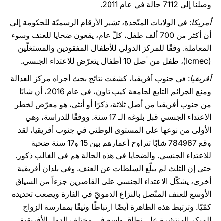
وصلنا إلى 7112 حالة في عام 2011.
أمريكا
: في
الولايات المتّحدة
، تشير الأرقام الرسميّة للحكومة إلى
أن أكثر من 700 ألف طفل، كلّ عام، يقعون ضحايا للعنف وسوء
المعاملة. وفقًا للمركز الدولي للأطفال المفقودين والمستغلّين
(Icmec)، طفل من أصل 10 أطفال يتعرّض للاعتداء الجنسي.
أفريقيا
: في
جنوب أفريقيا
، كشفت نتائج بحث أجراه مركز العدالة
ومنع الجرائم التابع لجامعة كيب تاون، في عام 2016، أن شابًا
من جنوب أفريقيا من أصل ثلاثة، ذكرًا أو أنثى، هو معرّض لخطر
الاعتداء الجنسي قبل بلوغه الـ 17 سنة. ووفقًا للدراسة، وهي
الأولى من نوعها على المستوى الوطني في جنوب أفريقيا، لقد
وقع 784967 شابًا تتراوح أعمارهم بين 15 و17 سنة ضحية
للاعتداء الجنسي. والضحايا في هذه الحالة هم في الغالب ذكور.
حتى إن الثلث لم يبلّغ السلطات عن العنف. وفي بلدان أفريقية
أخرى، يشكّل الاعتداء الجنسي على القاصرين جزءاً من السياق
الأوسع للعنف المتّصل بالنزاع الدمويّ في القارة ويصعب تحديده
كمّيّا. وترتبط هذه الظاهرة أيضًا ارتباطًا وثيقًا بممارسة الزواج
المبكر المنتشرة على نطاق واسع في مختلف الدول الأفريقية