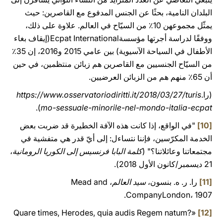
البلدان النامية، بحثًا عن الجنس المدفوع مع القاصرين: حيث
يمثّل مجموعهن 10٪ من السيّاح في العالم. علاوة على ذلك،
ووفقًا لدراسة أجرتها مؤسسةEcpat International(إيقاف بغاء
الأطفال في السياحة الآسيوية) بين عامي 2015 و2016، إن 35٪
من السيّاح الجنسيين مع القاصرين هم زبائن منتظمين، في حين
أن 65٪ منهم هم من الزبائن العرضيين.
(را.
https://www.osservatoriodiritti.it/2018/03/27/turis
).
mo-sessuale-minorile-nel-mondo-italia-ecpat
[10]
"في الواقع، إذا كانت هذه الآفة الخطيرة قد ضربت بعض
الخدمة المكرّسين، فإننا نتساءل: إلى أيّ قدر هي متفشية في
مجتمعاتنا وعائلاتنا؟" (
كلمة البابا فرنسيس إلى الكوريا الرومانية
،
21 ديسمبر/كانون الأول 2018).
[11]
را. ر. ه. بنسون،
سيد العالم
، Mead and
CompanyLondon، 1907.
«Quare times, Herodes, quia audis Regem natum?
[12]