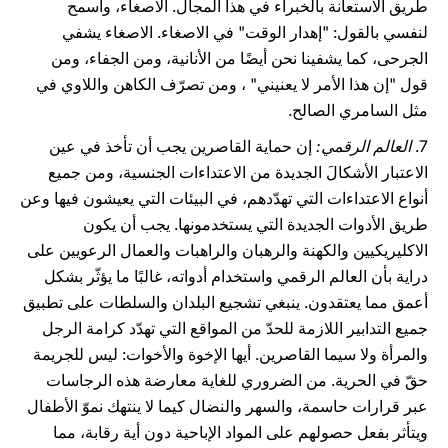
طريق الاستعانة بالخبراء في هذا المجال. الاصغاء، وأسمح
لنفسي بالقول: "إهدار الوقت" في الاصغاء. الاصغاء يشفي
الجرحى، كما يشفينا نحن أيضًا من الأنانية، ومن الجفاء، ومن
قول "إن هذا الأمر لا يعنيني" ، ومن تصرّف الكاهن واللاوي في
مثل السامري الصالح.
7.
العالم الرقمي:
إن حماية القاصرين يجب أن تأخذ في عين
الاعتبار الأشكالَ الجديدة من الاعتداءات الجنسية، ومن جميع
أنواع الاعتداءات التي تهدّدهم، في البيئات التي يعيشون فيها وعن
طريق الأدوات الجديدة التي يستخدمونها. يجب أن يكون
الاكليريكيين والكهنة والرهبان والراهبات والعمال الرعويين على
دراية بأن العالم الرقمي واستخدام أدواته، غالبًا ما يؤثّر بشكل
أعمق مما يعتقدون. ينبغي تشجيع البلدان والسلطات على تطبيق
جميع التدابير اللازمة للحدّ من المواقع التي تهدّد كرامة الرجل
والمرأة ولا سيما القاصرين. أيها الإخوة والأخوات: ليس للجريمة
حقّ في الحرية. من الضروري للغاية معارضة هذه الرجاسات
عبر قرارات حاسمة، والسهر والنضال كيما لا ينتهك نموّ الأطفال
ويتأثر بفعل حصولهم على المواد الإباحية دون أية رقابة، مما