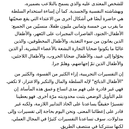
للشخص المعتدى عليه والذي يسمح بالتلاعب بضميره،
وبهشاشته النفسية والجسدية. كما أن إساءة استخدام السلطة
هي حاضرة أيضًا في أشكال أخرى من الاعتداء التي يقع ضحيّتها
ما يقرب من خمسة وثمانين مليون طفلا، منسيّين من الجميع:
الأطفال-الجنود، القاصرات المجبرات على التَعهر، والأطفال
الذين يعانون من سوء التغذية، والأطفال المخطوفين، والذين
غالبًا ما يكونوا ضحايا التجارة البشعة بالأعضاء البشرية، أو الذين
يحوّلوا إلى عبيد، والأطفال ضحايا الحروب، والأطفال اللاجئين،
والأطفال الذين تمّ إجهاضهم، وهلمّ جرا.
إن التفسيرات التجريبية، إزاء الكثير من القسوة، والكثير من
"الأطفال الذبائح" لإله السلطة والمال والتكبر والاعتزاز، لا تكفي.
فهي غير قادرة على فهم مدى اتساع وعمق هذه المأساة. إن
علم التأويل الوضعي يثبت محدوديته مرّة أخرى. فهو يعطينا
تفسيرًا حقيقيًّا يساعدنا على اتّخاذ التدابير اللازمة، ولكنه غير
قادر على إعطائنا المعنى. ونحن اليوم بحاجة إلى تفسيرات وإلى
مدلولات. سوف تساعدنا التفسيرات كثيرًا في المجال العملي،
لكنها ستتركنا في منتصف الطريق.