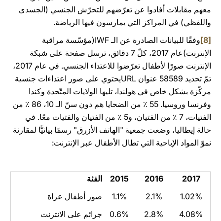
معهم مقابلات أفادوا عن تعرّضهم للتحرّش الجنسي (الجسدي
واللفظي) في المراكز التي يمارسون فيها الرياضة.
[8]
وفقًا للبيانات الصادرة عن الـ IWF(مؤسّسة مراقبة
الإنترنت)عام 2017، كلّ 7 دقائق، ترسل صفحة على شبكة
الإنترنت صورًا لأطفال تعرّضوا للاعتداء الجنسي. في عام 2017،
تمّ تحديد 58589 عنوان URLيحتوي على صور اعتداءات جنسية
مركّزة بشكل خاص في هولندا، تليها الولايات المتّحدة وكندا
وفرنسا وروسيا. 55 ٪ من الضحايا هم دون سنّ الـ 10، 86 ٪ من
الفتيات، 7 ٪ من الفتيان، و5 ٪ من الفتيان والفتيات معًا. في
حالة إيطاليا، وضعت جمعية "الهاتف الأزرق" رسمًا بيانيًّا لمقارنة
نموّ المواد الإباحية التي تطال الأطفال عبر الإنترنت:
2017
2016
2015
الفئة
1.02%
2.1%
1.1%
صور أطفال عراة
4.08%
2.8%
0.6%
جرائم على الانترنت