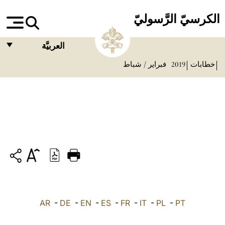
الكرسيّ الرَّسوليّ
العربيَّة
خطابات
2019
فبراير / شباط
FRANÇAIS
ENGLISH
ITALIANO
PORTUGUÊS
ESPAÑOL
DEUTSCH
POLSKI
PT
-
PL
-
IT
-
FR
-
ES
-
EN
-
DE
-
العربيّة
AR
中文