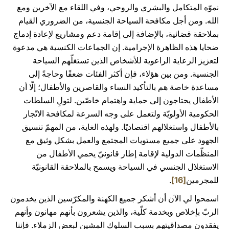
نموّه المتكامل والبشري والروحي، وفي اللقاء مع الآخرين ومع
الله. ومن أجل مكافحة السياحة الجنسية، من الضروري القيام
بملاحقة قضائية، بالإضافة إلى إقامة دعم ومشاريع لإعادة إدماج
ضحايا هذه الظاهرة الإجرامية. إن الجماعات الكنسية هي مدعوة
لتعزيز الرعاية الراعوية للأشخاص الذين تستغلّهم السياحة
الجنسية. ومن بين هؤلاء، فإن أكثر الفئات ضعفًا وحاجةً إلى
مساعدة خاصة هم بالتأكيد النساء والقاصرين والأطفال؛ إلّا أن
الأطفال يحتاجون إلى حماية واهتمام خاصّين. لتولِ السلطات
الحكومية الأولويّة ولتعمل على وجه السرعة لمكافحة الاتّجار
بالأطفال واستغلالهم اقتصاديًا. ولهذه الغاية، من المهمّ تنسيق
الجهود على جميع مستويات المجتمع والعمل بشكل وثيق مع
المنظّمات الدولية لإقامة إطار قانونيّ يحمي الأطفال من
الاستغلال الجنسي في السياحة ويسمح بالملاحقة القانونيّة
للمجرمين
[16]
.
اسمحوا لي الآن أن أشكر جميع الكهنة والمكرّسين الذين يخدمون
الربّ بإخلاص وبخدمة كلّية، والذين يشعرون بأنهم مهانون وأنهم
يفقدون مصداقيتهم بسبب السلوك المشين لبعض الزملاء. فإننا