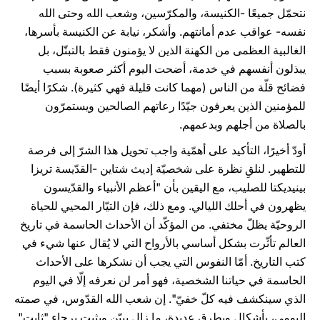
نتحمّل جميعًا -الكنيسة، والمكرّسين، وشعب الله وحتى الله
نفسه- عواقب عدم أمانتهم. وأشكر، نيابة عن الكنيسة بأسرها،
الغالبية العظمى من الكهنة الذين لا يؤمنون فقط بالتبتّل، بل
يبذلون أنفسهم في خدمة، أضحت اليوم أكثر صعوبة بسبب
فضائح قلّة من الناس (مهما كانت قليلة فهي كثيرة). شكرًا أيضًا
للمؤمنين الذين يعرفون جيّدًا رعاتهم الصالحين ويستمرّون
بالصلاة من أجلهم وبدعمهم.
أودّ أخيرًا، التأكيد على أهمّية واجب تحويل هذا الشرّ إلى فرصة
للتطهير. لنلقِ نظرة على شخصيّة إديث شتاين -القدّيسة تريزا
بينيديكتا للصليب، مع اليقين بأن "أعظم الأنبياء والقدّيسون
يظهرون في أحلك الليالي. ومع ذلك، فإن التيّار المحيي للحياة
الروحيّة يظلّ مختفي. من المؤكّد أن الأحداث الحاسمة في تاريخ
العالم تأثّرت بشكل أساسي بالأرواح التي لا يُقال عنها شيء في
كتب التاريخ. أمّا النفوس التي يجب أن نشكرها على الأحداث
الحاسمة في حياتنا الشخصية، فهو أمر لن نعرفه إلّا في اليوم
الذي سينكشف فيه كلّ خفيّ". إن شعب الله القدّوس، في صمته
اليومي، بأشكال وبطرق عديدة، ما زال يبيّن ويثبت برجاء "ثابت"