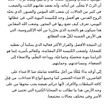
أن الربّ لا يتخلّى عن أبنائه، وأنه يعضد تفانيهم الثابت والصعب،
في كثير من الحالات. إن شعب الله المؤمن والصبور، الذي يحيّه
الروح القدس، هو أفضل وجه للكنيسة النبوية التي، في عطائها
اليومي، تعرف كيف تضع ربها في المحور. وشعب الله المقدّس
هذا سيكون هو بالتحديد الذي يحرّرنا من آفة الإكليروسية، التي
هي الأرض الخصبة لكلّ هذه الفظائع.
إن النتيجة الأفضل والقرار الأكثر فعالية الذي يمكننا أن نعطيه
للضحايا، ولشعب الكنيسة الأمّ المقدّسة، وللعالم بأسره، إنما هو
التزامنا بتوبة شخصيّة وجماعيّة، ووداعة التعلّم، والاصغاء إلى
الضعفاء، ومساعدتهم، وحمايتهم.
إنّي أوجّه نداءً مُلحًّا من أجل مكافحة شاملة ضدّ الاعتداء على
القاصرين، الاعتداء الجنسي كما وجميع أنواع الاعتداءات، من قِبَلِ
كافة السلطات والأفراد، لأنها جرائم بغيضة يجب محوها من على
وجه الأرض: هذا ما تطالب به الضحايا الكثيرة التي تختبئ في
الأسر وفي مختلف مجالات مجتمعنا.