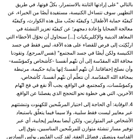
بالتالي "على إرادتها الثابتة بالاستمرار، بكلّ قوتها، في طريق
التطهير. سوف تتساءل الكنيسة، مستفيدة أيضًا من الخبراء، عن
كيفيّة حماية الأطفال؛ وكيفيّة تجنّب مثل هذه الكوارث، وكيفيّة
معالجة الضحايا وإعادة دمجهم؛ عن كيفيّة تعزيز التنشئة في
المعاهد الدينية والإكليريكيات [...] سنحاول أن نحوّل الأخطاء التي
ارتُكِبَت إلى فرص للقضاء على هذه الآفة، ليس فقط في جسد
الكنيسة ولكن أيضًا في جسد المجتمع" (
نفس المرجع
). وتقودنا
مخافة الله المقدّسة إلى أن نتّهم أنفسنا -كأشخاص وكمؤسّسة-
وأن نصلح إخفاقاتنا. أن نتّهم أنفسنا: إنها بداية حكيمة، مرتبطة
بمخافة الله المقدّسة. أن نتعلّم أن نتّهم أنفسنا، كأشخاص،
وكمؤسّسات، وكمجتمع. في الواقع، يجب ألّا نقع في فخ اتّهام
الآخرين، التي هي خطوة نحو التحجج الذي يفصلنا عن الواقع.
4.
الوقاية
: أي الحاجة إلى اختيار المرشّحين للكهنوت وتنشئتهم
عبر معايير ليست فقط سلبية، ولا سيما فيما يتعلّق باستبعاد
الأشخاص غير المتوازنين، ولكن أيضا بمعايير إيجابية، أي عبر
توفير مسار تنشئة متوازن للمرشّحين المناسبين، يتوق إلى
القداسة ويتضمّن فضائل العفة. لقد كتب القدّيس بولس السادس