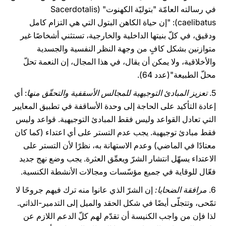
في رسالته العامّة "بتوليّة الكهنوت" (Sacerdotalis
caelibatus): "إن حياة الكاهن البتول التي هي التزام كامل
ودقيق، في كلّ بنيتها الداخلية والخارجية، تستثني أشخاصًا غير
متوازنين بشكل كافٍ من وجهة النظر النفسية والجسدية
والأخلاقية، ولا يمكن أن يقال، في هذا المجال، إن النعمة تحلّ
محلّ الطبيعة"(عدد 64).
5.
تعزيز المبادئ التوجيهية للمجالس الأسقفية والتحقّق منها
: أي
إعادة التأكيد على الحاجة إلى وحدة الأساقفة في تطبيق المعايير
التي تعادل القواعد وليس فقط المبادئ التوجيهية. قواعد وليس
فقط مبادئ توجيهية. يجب عدم التستر على أي اعتداء (كما كان
معتادًا في الماضي) وعدم الاستهانة به، نظرًا لأن التستر على
الاعتداء يسهّل انتشار الشرّ ويعمِّق العثرة. يجب وضع نهج جديد
فعّال للوقاية في جميع مؤسّسات ومجالات الأنشطة الكنسية.
6.
مرافقة الضحايا:
إن الشرّ الذي عانوا منه ترك فيهم جروحًا لا
تمّحى، وتتجلّى أيضًا في شكل الحقد والميل إلى التدمير-الذاتي.
لذا فإن من واجب الكنيسة أن تقدّم لهم كلّ الدعم اللازم عن