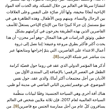
انتشارًا سريعًا في العالم من خلال الشبكة. وقد اتّخذت آفة المواد
الإباحية أبعادًا مخيفة، ولها آثار ضارّة على النفس وعلى العلاقات
بين الرجال والنساء، وبينهم وبين الأطفال. وهذه الظاهرة هي في
نموّ مستمرّ. إن جزءًا كبيرًا جدًا من الإنتاج الإباحي يستغلّ للأسف
القاصرين الذين بهذه الطريقة يجرحون في كرامتهم بشكل
خطير. وتوثق الدراسات في هذا المجال –وهو أمر محزن- أن هذا
يحدث أكثر فأكثر بطرق مروعة وعنيفة؛ إننا نصل إلى ذروة
أعمال الاعتداء على القاصرين، التي يتمّ إخراجها ومتابعتها عبر
بث مباشر عبر شبكة الإنترنت
[8]
.
أذكر هنا المؤتمر الدولي الذي عقد في روما حول قضيّة كرامة
الطفل في العصر الرقمي؛ بالإضافة إلى المنتدى الأوّل بين
الأديان من أجل مجتمعات أكثر أمانًا، والذي عقد، حول نفس
الموضوع، في نوفمبر/تشرين الثاني الماضي في مدينة أبو ظبي.
هناك آفة أخرى وهي السياحة الجنسية: وفقًا لبيانات منظّمة
السياحة العالمية لعام 2017، فإن ثلاثة ملايين شخص في العالم
يسافرون كلّ عام من أجل ممارسة الجنس مع قاصرين
[9]
. من