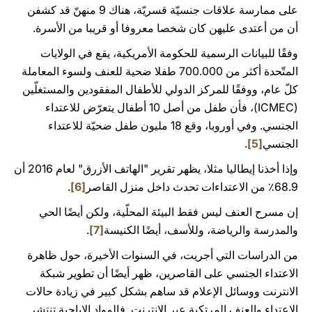
على ممارسة علاقات جنسيّة قسريّة، هناك 9 منهنّ قد كشفن
أن من أعتدى عليهن كان شخصا معروفا أو قريبا من الأسرة.
وفقًا للبيانات الرسمية للحكومة الأمريكية، يقع في الولايات
المتّحدة أكثر من 700.000 طفلا ضحية للعنف ولسوء المعاملة
كلّ عام، ووفقًا للمركز الدولي للأطفال المفقودين والمستغلّين
(ICMEC)، فأن طفل من أصل 10 أطفال يتعرّض للاعتداء
الجنسي. وفي أوروبا، وقع 18 مليون طفل ضحيّة للاعتداء
الجنسي
[5]
.
وإذا أخذنا إيطاليا مثلا، يظهر تقرير "الهاتف الأزرق" لعام 2016 أن
68.9٪ من الاعتداءات تحدث داخل منزل القاصر
[6]
.
إن مسرح العنف ليس فقط البيئة المحلّية، ولكن أيضًا الحي
والمدرسة والرياضة، وللأسف، أيضًا الكنيسة
[7]
.
من الدراسات التي أجريت، في السنوات الأخيرة، حول ظاهرة
الاعتداء الجنسي على القاصرين، ظهر أيضًا أن تطوير شبكة
الانترنت ووسائل الإعلام قد ساهم بشكل كبير في زيادة حالات
الاعتداء والعنف المرتكبة عبر الإنترنت. فالمواد الإباحية تنتشر