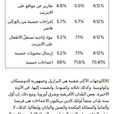
6.12%
5.0%
8.6%
تقارير عن مواقع على
الانترنت
6.12%
5.7%
5.7%
إغراءات جنسية من بالغ إلى
قاصر
6.12%
7.1%
5.2%
مواد إباحية تستغلّ الأطفال
على الانترنت
6.12%
7.1%
5.2%
إرسال محتويات جنسية
70.41%
71.6%
69%
اعتداءات جنسية
[9]
الوجهات الأكثر شعبية هي البرازيل وجمهورية الدومينيكان
وكولومبيا، وكذلك تايلاند وكمبوديا. وانضمت إليها، في الآونة
الأخيرة، بعض البلدان الأفريقية وشرق أوروبا. ومع ذلك، إن أوّل
ستة بلدان منشأ أولئك الذين يرتكبون الاعتداءات هي فرنسا
وألمانيا والمملكة المتّحدة والصين واليابان وإيطاليا. كذلك، لا
ينبغي التغاضي عن العدد المتزايد من النساء اللواتي يسافرن إلى