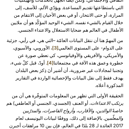
الثقافي والاجتماعي، ولكن أيضًا الجهل بالخدمات والهيكليات
التي باستطاعتها تقديم المساعدة. ويؤدّي الألم، للأسف، إلى
المرارة، أو حتى الانتحار، أو في بعض الأحيان إلى الانتقام من
خلال القيام بالشيء نفسه. الشيء الوحيد المؤكّد هو أن ملايين
الأطفال في العالم هم ضحايا الاستغلال والاعتداء الجنسي.
من المهمّ هنا أن ننقل البيانات العامّة –التي هي، في رأيي، جزئية
على الدوام- على المستوى العالمي
[3]
، الأوروبي، والآسيوي،
والأمريكي، والأفريقي والأوقيانوسي، كي نعطي صورة عن
خطورة وعمق هذه الآفة في مجتمعاتنا
[4]
. أودّ، قبل كلّ شيء،
وتجنبا لمجادلات غير ضرورية، أن أشير أنَ ذِكرَ بعض البلدان
يهدف فقط إلى نقل البيانات والإحصائية الواردة في التقارير
المذكورة أعلاه.
الحقيقة الأولى التي تظهر من المعلومات المتوفّرة هي أن من
يرتكب الاعتداءات
، أو العنف (الجسدي، الجنسي أو العاطفي) هم
خاصةً
الوالدين، والأقارب، وأزواج القاصرات، والمدرّبين
والمعلّمين
. بالإضافة إلى ذلك، ووفقًا لبيانات اليونيسف لعام
2017 العائدة لـ 28 بلدًا في العالم، فإن بين 10 مراهقات أجبرن