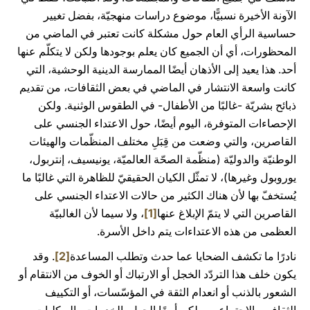
الآونة الأخيرة نسبيًّا، موضوع دراسات منهجيّة، بفضل تغيير
حساسية الرأي العام حول مشكلة كانت تعتبر في الماضي من
المحظورات، أي أن الجميع كان يعلم بوجودها ولكن لا يتكلّم عنها
أحد. هذا يعيد إلى الأذهان أيضًا الممارسة الدينية الوحشية، التي
كانت واسعة الانتشار في الماضي في بعض الثقافات، من تقديم
ذبائح بشريّة -غالبًا من الأطفال- في الطقوس الوثنية. ولكن
الإحصاءات المتوفرة، اليوم أيضًا، حول الاعتداء الجنسي على
القاصرين، والتي وضعت من قِبَلِ مختلف المنظّمات والهيئات
الوطنيّة والدوليّة (منظّمة الصحّة العالميّة، يونيسيف، إنتربول،
يوروبول وغيرها)، لا تمثّل الكيان الحقيقيّ للظاهرة التي غالبًا ما
يُستخفّ بها لأن هناك الكثير من حالات الاعتداء الجنسي على
القاصرين التي لا يتمّ الإبلاغ عنها
[1]
، ولا سيما لأن الغالبيّة
العظمى من هذه الاعتداءات يتم داخل الأسرة.
نادرًا ما تكشف الضحايا عما حدث وتطلب المساعدة
[2]
. وقد
يكون خلف هذا التردّد الخجل أو الارتباك أو الخوف من الانتقام أو
الشعور بالذنب أو انعدام الثقة في المؤسّسات، أو التكييف