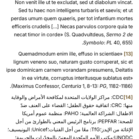
Non venit ille ut te excludat, sed ut diabolum vincat.
Sed tu haec non intelligens turbaris et saevis; et ut
perdas umum quem quaeris, per tot infantium mortes
efficeris crudelis […] Necas parvulos corpore quia te
necat timor in corde» (S. Quadvultdeus,
Sermo 2 de
Symbolo
:
PL
40, 655).
«Quemadmodum enim ille, effuso in scientiae
[13]
lignum veneno suo, naturam gusto corruperat, sic et
ipse dominicam carnem vorandam presumens, Deitatis
in ea virtute, corruptus interitusque sublatus est»
(Maximus Confessor,
Centuria
1, 8-13:
PG
, 1182-1186).
[14]
CDC: مراكز الولايات المتحدة لمكافحة الأمراض والوقاية
منها؛ CRC: اتفاقية حقوق الطفل؛ القضاء على العنف ضدّ
الاطفال: الشراكة العالمية؛ PAHO: منظمة عموم أمريكا
للصحة؛ PEPFAR: برنامج الرئيس المعني بالطوارئ من أجل
الإغاثة من الإيدز؛TfG: معًا من أجل الفتيات؛Unicef: اليونيسيف؛
UNODC:مكتب الأمم المتّحدة المعنيّ بالمخدّرات والجريمة؛