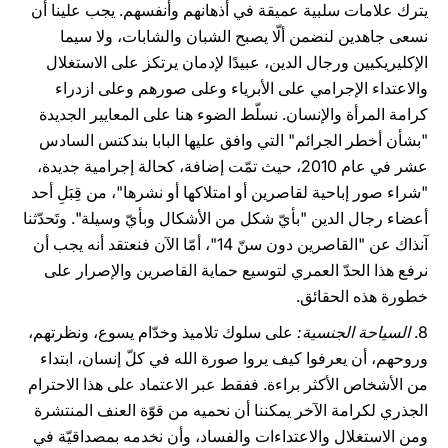
يترك علامات سلبية عميقة في أذهانهم وأنفسهم. يجب علينا أن
نسعى جاهدين لنضمن ألّا يصبح الشبان والشابات، ولا سيما
الإكليريكيين ورجال الدين، عبيدًا لإدمان يرتكز على الاستغلال
والاعتداء الإجرامي على الأبرياء وعلى صورهم وعلى ازدراء
كرامة المرأة والإنسان. نسلّط الضوء هنا على المعايير الجديدة
"بشأن أخطر الجرائم" التي وافق عليها البابا بندكتس السادس
عشر في عام 2010، حيث تمّت إضافة، كحالة إجرامية جديدة،
"شراء صور إباحية لقاصرين أو امتلاكها أو نشرها"، من قِبَلِ أحد
أعضاء رجال الدين "بأيّ شكل من الأشكال وبأيّ وسيلة". وتَحدّثنا
آنذاك عن "القاصرين دون سنّ 14"، أمّا الآن فنعتقد أنه يجب أن
نرفع هذا الحدّ العمري لتوسيع حماية القاصرين والإصرار على
خطورة هذه الحقائق.
8.
السياحة الجنسية:
على سلوك تلاميذ وخدّام يسوع، ونظرتهم،
وروحهم، أن يعرفوا كيف يروا صورة الله في كلّ إنسان، ابتداء
من الأشخاص الأكثر براءة. ففقط عبر الاعتماد على هذا الاحترام
الجذري لكرامة الآخر يمكننا أن نحميه من قوّة العنف المنتشرة
ومن الاستغلال والاعتداءات والفساد، وأن نخدمه بمصداقيّة في