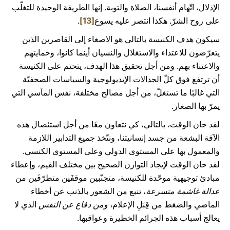
الإذلال، اتّهام أنفسنا، الصلاة والتوبة. إنها الطريقة الوحيدة للتغلّب
على روح الشرّ. هكذا انتصر عليه يسوع
[13]
.
سيكون هدف الكنيسة بالتالي هو الاصغاء إلى القاصرين الذين
يتعرّضون للاعتداء والاستغلال والنسيان أينما كانوا، وحمايتهم
والاعتناء بهم. ومن أجل تحقيق هذا الهدف، يتحتم على الكنيسة
أن ترتفع فوق كلّ الجدالات الإيديولوجية والسياسات الصحفيّة
التي غالبًا ما تستغلّ، من أجل مصالح مختلفة، نفس المآسي التي
يمرّ بها الصغار.
لقد حان الوقت، بالتالي، كي نتعاون معًا من أجل استئصال هذه
الآفة البشعة من جسد إنسانيتنا، ونتّخذ جميع التدابير اللازمة
والمعمول بها على المستوى الدولي وعلى المستوى الكنسي.
لقد حان الوقت لإيجاد التوازن الصحيح بين مختلف القيم، وإعطاء
مبادئ توجيهية موحّدة للكنيسة، متجنّبين موقفَين متطرّفَين من
عدالة غاشمة متسرعة
، تنبع من الشعور بالذنب عن أخطاء
الماضي والضغط من قِبَلِ الإعلام،
ومن دفاع عن النفس
الذي لا
يعالج أسباب هذه الجرائم الخطيرة وعواقبها.