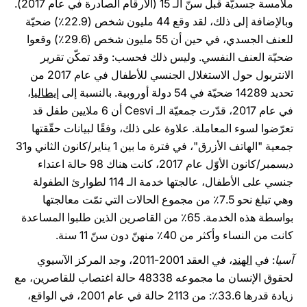
ملامسة جسديّة قبل سنّ الـ 15 (الأرقام الصادرة في عام 2017).
وبالإضافة إلى ذلك، لقد وقع 44 مليون شخص (22.9٪) ضحيّة
للعنف الجسدي، في حين أن 55 مليون شخص (29.6٪) وقعوا
ضحيّة العنف النفسي. وليس ذلك فحسب: وقد تمكّن تقرير
الانتربول حول الاستغلال الجنسي للأطفال في عام 2017 من
تحديد 14289 ضحيّة في 54 دولة أوروبية. بالنسبة إلى
إيطاليا
،
في عام 2017، قدّرت جمعيّة الـ Cesvi أن 6 ملايين طفل قد
تعرّضوا لسوء المعاملة. علاوة على ذلك، وفقًا لبيانات حقّقتها
جمعية "الهاتف الأزرق"، في فترة ما بين 1 يناير/كانون الثاني و31
ديسمبر/كانون الأوّل عام 2017، كانت هناك 98 حالة اعتداء
جنسي على الأطفال، عالجتها خدمة الـ 114 لطوارئ الطفولة
وهي تبلغ نحو 7.5٪ من مجموع الحالات التي تمّت معالجتها
بواسطة هذه الخدمة. 65٪ من القاصرين الذين طلبوا المساعدة
كانت من النساء وأكثر من 40٪ منهنّ دون سنّ 11 سنة.
آسيا
: في
الهند
، في العقد 2001-2011، وجد المركز الآسيوي
لحقوق الإنسان ما مجموعه 48338 حالة اغتصاب للقاصرين، مع
زيادة قدرها 33.6٪: من 2113 حالة في عام 2001، في الواقع،