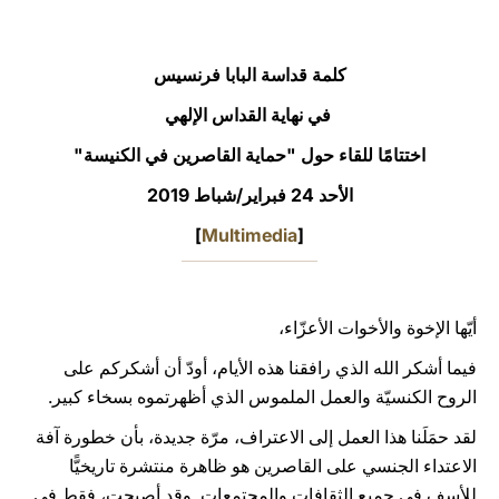
LATINE
كلمة قداسة البابا فرنسيس
في نهاية القداس الإلهي
اختتامًا للقاء حول "حماية القاصرين في الكنيسة"
الأحد 24 فبراير/شباط 2019
]
Multimedia
[
أيّها الإخوة والأخوات الأعزّاء،
فيما أشكر الله الذي رافقنا هذه الأيام، أودّ أن أشكركم على
الروح الكنسيّة والعمل الملموس الذي أظهرتموه بسخاء كبير.
لقد حمَلَنا هذا العمل إلى الاعتراف، مرّة جديدة، بأن خطورة آفة
الاعتداء الجنسي على القاصرين هو ظاهرة منتشرة تاريخيًّا
للأسف في جميع الثقافات والمجتمعات. وقد أصبحت، فقط في