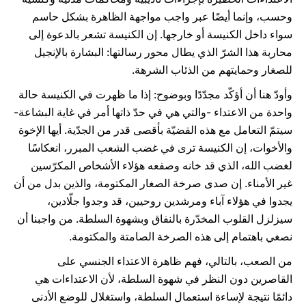
وحسب، وإنما أيضًا عبر واجب مواجهة الظاهرة بشكل حاسم
سواء داخل الكنيسة أو خارجها. إن الكنيسة تشعر بالدعوة إلى
محاربة هذا الشرّ الذي يطال محور رسالتها: البشارة بالإنجيل
للصغار وحمايتهم من الذئاب الشرهة.
وأودّ هنا أن أؤكّد مجدّدًا وبوضوح: إذا ما ظهرت في الكنيسة حالة
واحدة من الاعتداء -والتي هي في حدّ ذاتها أمر في غاية البشاعة-
سيتمّ التعامل مع هذه القضيّة بأقصى قدر من الجدّية. أيها الإخوة
والأخوات، إن الكنيسة ترى في غضب الشعب المبرر، انعكاسًا
لغضب الله، الذي قد خانه وصفعه هؤلاء الأشخاص المكرّسين
غير الأمناء. إن صدى صرخة الصغار المكتومة، والذين بدل من أن
يجدوا في هؤلاء آباء ومرشدين روحيين، قد وجدوا جلّادين،
سيزلزل القلوب المخدّرة بالنفاق وبشهوة السلطة. من واجبنا أن
نصغي باهتمام إلى هذه الصرخة الصامتة والمكتومة.
من الصعب، بالتالي، فهم ظاهرة الاعتداء الجنسي على
القاصرين دون النظر في شهوة السلطة، لأن الاعتداءات هي
دائمًا نتيجة لإساءة استعمال السلطة، واستغلال للوضع الأدنى