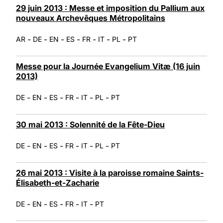
29 juin 2013 : Messe et imposition du Pallium aux
nouveaux Archevêques Métropolitains
-
-
-
-
-
-
-
AR
DE
EN
ES
FR
IT
PL
PT
Messe pour la Journée Evangelium Vitæ (16 juin
2013)
-
-
-
-
-
-
DE
EN
ES
FR
IT
PL
PT
30 mai 2013 : Solennité de la Fête-Dieu
-
-
-
-
-
-
DE
EN
ES
FR
IT
PL
PT
26 mai 2013 : Visite à la paroisse romaine Saints-
Élisabeth-et-Zacharie
-
-
-
-
-
DE
EN
ES
FR
IT
PT