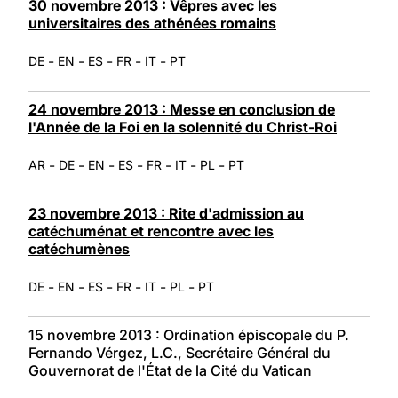
30 novembre 2013 : Vêpres avec les
universitaires des athénées romains
-
-
-
-
-
DE
EN
ES
FR
IT
PT
24 novembre 2013 : Messe en conclusion de
l'Année de la Foi en la solennité du Christ-Roi
-
-
-
-
-
-
-
AR
DE
EN
ES
FR
IT
PL
PT
23 novembre 2013 : Rite d'admission au
catéchuménat et rencontre avec les
catéchumènes
-
-
-
-
-
-
DE
EN
ES
FR
IT
PL
PT
15 novembre 2013 : Ordination épiscopale du P.
Fernando Vérgez, L.C., Secrétaire Général du
Gouvernorat de l'État de la Cité du Vatican