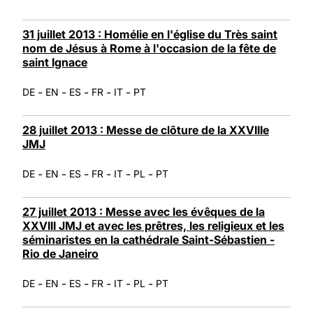
31 juillet 2013 : Homélie en l'église du Très saint
nom de Jésus à Rome à l'occasion de la fête de
saint Ignace
-
-
-
-
-
DE
EN
ES
FR
IT
PT
28 juillet 2013 : Messe de clôture de la XXVIIIe
JMJ
-
-
-
-
-
-
DE
EN
ES
FR
IT
PL
PT
27 juillet 2013 : Messe avec les évêques de la
XXVIII JMJ et avec les prêtres, les religieux et les
séminaristes en la cathédrale Saint-Sébastien -
Rio de Janeiro
-
-
-
-
-
-
DE
EN
ES
FR
IT
PL
PT