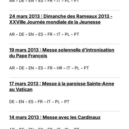
-
-
-
-
-
-
-
AR
DE
EN
ES
FR
IT
PL
PT
24 mars 2013 : Dimanche des Rameaux 2013 -
XXVIIIe Journée mondiale de la Jeunesse
-
-
-
-
-
-
-
AR
DE
EN
ES
FR
IT
PL
PT
19 mars 2013 : Messe solennelle d'intronisation
du Pape François
-
-
-
-
-
-
-
-
AR
DE
EN
ES
FR
HR
IT
PL
PT
17 mars 2013 : Messe à la paroisse Sainte-Anne
au Vatican
-
-
-
-
-
-
DE
EN
ES
FR
IT
PL
PT
14 mars 2013 : Messe avec les Cardinaux