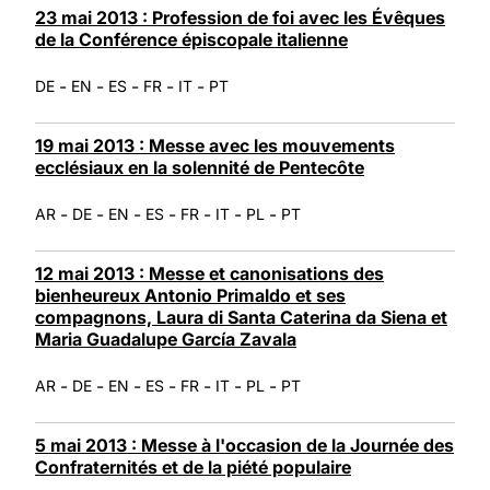
23 mai 2013 : Profession de foi avec les Évêques
de la Conférence épiscopale italienne
-
-
-
-
-
DE
EN
ES
FR
IT
PT
19 mai 2013 : Messe avec les mouvements
ecclésiaux en la solennité de Pentecôte
-
-
-
-
-
-
-
AR
DE
EN
ES
FR
IT
PL
PT
12 mai 2013 : Messe et canonisations des
bienheureux Antonio Primaldo et ses
compagnons, Laura di Santa Caterina da Siena et
Maria Guadalupe García Zavala
-
-
-
-
-
-
-
AR
DE
EN
ES
FR
IT
PL
PT
5 mai 2013 : Messe à l'occasion de la Journée des
Confraternités et de la piété populaire