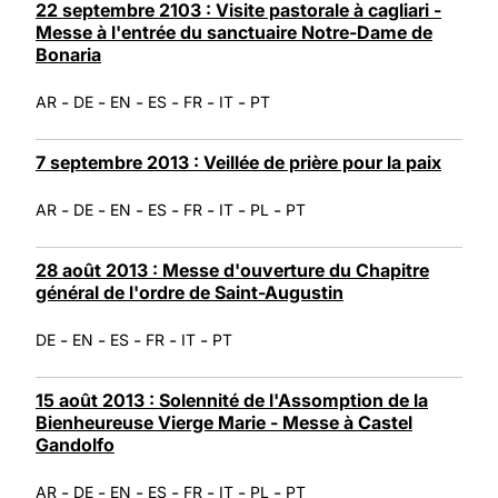
22 septembre 2103 : Visite pastorale à cagliari -
Messe à l'entrée du sanctuaire Notre-Dame de
Bonaria
-
-
-
-
-
-
AR
DE
EN
ES
FR
IT
PT
7 septembre 2013 : Veillée de prière pour la paix
-
-
-
-
-
-
-
AR
DE
EN
ES
FR
IT
PL
PT
28 août 2013 : Messe d'ouverture du Chapitre
général de l'ordre de Saint-Augustin
-
-
-
-
-
DE
EN
ES
FR
IT
PT
15 août 2013 : Solennité de l'Assomption de la
Bienheureuse Vierge Marie - Messe à Castel
Gandolfo
-
-
-
-
-
-
-
AR
DE
EN
ES
FR
IT
PL
PT