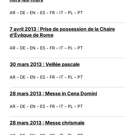
-
-
-
-
-
-
-
AR
DE
EN
ES
FR
IT
PL
PT
7 avril 2013 : Prise de possession de la Chaire
d'Évêque de Rome
-
-
-
-
-
-
-
AR
DE
EN
ES
FR
IT
PL
PT
30 mars 2013 : Veillée pascale
-
-
-
-
-
-
-
AR
DE
EN
ES
FR
IT
PL
PT
28 mars 2013 : Messe in Cena Domini
-
-
-
-
-
-
-
AR
DE
EN
ES
FR
IT
PL
PT
28 mars 2013 : Messe chrismale