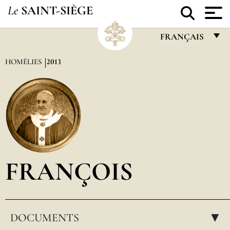
Le
SAINT-SIÈGE
FRANÇAIS
FRANÇAIS
HOMÉLIES
2013
ENGLISH
ITALIANO
PORTUGUÊS
ESPAÑOL
DEUTSCH
FRANÇOIS
POLSKI
العربيّة
DOCUMENTS
中文
▸