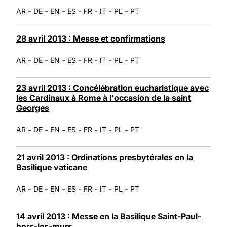
-
-
-
-
-
-
-
AR
DE
EN
ES
FR
IT
PL
PT
28 avril 2013 : Messe et confirmations
-
-
-
-
-
-
-
AR
DE
EN
ES
FR
IT
PL
PT
23 avril 2013 : Concélébration eucharistique avec
les Cardinaux à Rome à l'occasion de la saint
Georges
-
-
-
-
-
-
-
AR
DE
EN
ES
FR
IT
PL
PT
21 avril 2013 : Ordinations presbytérales en la
Basilique vaticane
-
-
-
-
-
-
-
AR
DE
EN
ES
FR
IT
PL
PT
14 avril 2013 : Messe en la Basilique Saint-Paul-
hors-les-murs