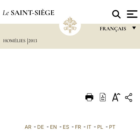
Le
SAINT-SIÈGE
FRANÇAIS
HOMÉLIES
2013
FRANÇAIS
ENGLISH
ITALIANO
PORTUGUÊS
ESPAÑOL
DEUTSCH
POLSKI
العربيّة
AR
-
DE
-
EN
-
ES
-
FR
-
IT
-
PL
-
PT
中文