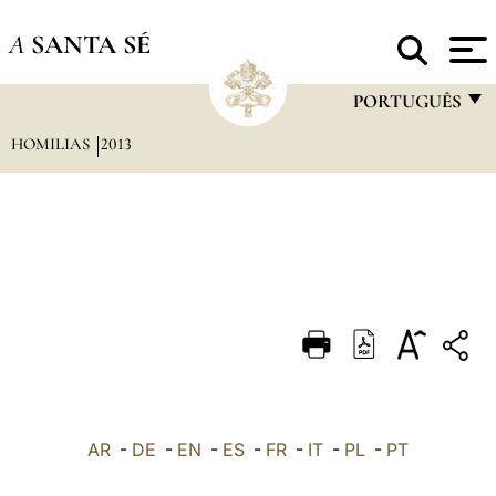
A
SANTA SÉ
PORTUGUÊS
HOMILIAS
2013
FRANÇAIS
ENGLISH
ITALIANO
PORTUGUÊS
ESPAÑOL
DEUTSCH
POLSKI
العربيّة
AR
-
DE
-
EN
-
ES
-
FR
-
IT
-
PL
-
PT
中文