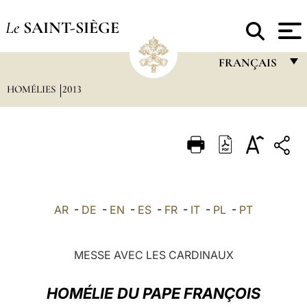
Le
SAINT-SIÈGE
FRANÇAIS
HOMÉLIES
2013
FRANÇAIS
ENGLISH
ITALIANO
PORTUGUÊS
ESPAÑOL
AR
-
DE
-
EN
-
ES
-
FR
-
IT
-
PL
-
PT
DEUTSCH
POLSKI
MESSE AVEC LES CARDINAUX
العربيّة
HOMÉLIE
DU PAPE FRANÇOIS
中文