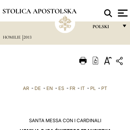
STOLICA APOSTOLSKA
POLSKI
HOMILIE
2013
FRANÇAIS
ENGLISH
ITALIANO
PORTUGUÊS
ESPAÑOL
AR
-
DE
-
EN
-
ES
-
FR
-
IT
-
PL
-
PT
DEUTSCH
POLSKI
العربيّة
SANTA MESSA CON I CARDINALI
中文