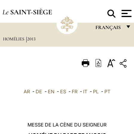
Le
SAINT-SIÈGE
FRANÇAIS
HOMÉLIES
2013
FRANÇAIS
ENGLISH
ITALIANO
PORTUGUÊS
ESPAÑOL
AR
-
DE
-
EN
-
ES
-
FR
-
IT
-
PL
-
PT
DEUTSCH
POLSKI
العربيّة
MESSE DE LA CÈNE DU SEIGNEUR
中文