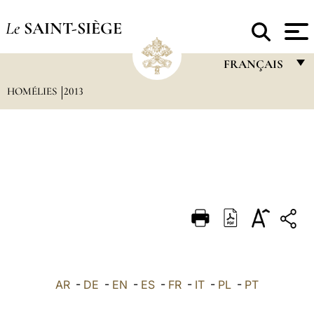
Le
SAINT-SIÈGE
FRANÇAIS
HOMÉLIES
2013
FRANÇAIS
ENGLISH
ITALIANO
PORTUGUÊS
ESPAÑOL
DEUTSCH
POLSKI
العربيّة
AR
-
DE
-
EN
-
ES
-
FR
-
IT
-
PL
-
PT
中文