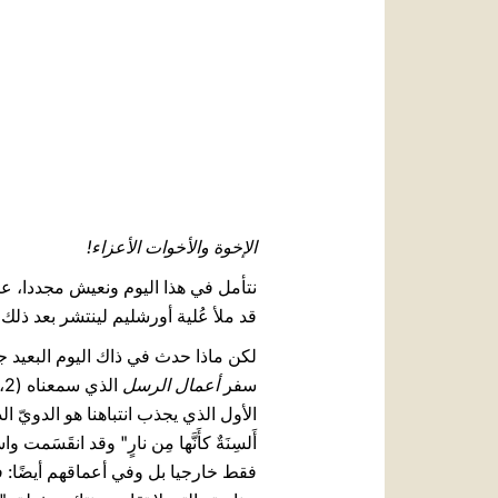
الإخوة والأخوات الأعزاء!
نتأمل في هذا اليوم ونعيش مجددا، عب
قد ملأ عُلية أورشليم لينتشر بعد ذلك
لكن ماذا حدث في ذاك اليوم البعيد جد
سفر
أعمال الرسل
الأول الذي يجذب انتباهنا هو الدويّ الذي 
أَلسِنَةٌ كأَنَّها مِن نارٍ" وقد ان
فقط خارجيا بل وفي أعماقهم أيضًا: في ا