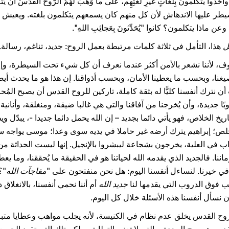
ذوا يتكلَّمونَ بِلُغاتٍ غَيرِ لُغَتِهِم، على ما وَهَبَ لهُمُ الرُّوحُ القُدُسُ أن ي
ر عليها الاندهاش لأن كل منهم كان يسمعهم يتكلمون بلغته. ويعيش الجمي
لَدِه". وعن ماذا يتكلمون؟ كانوا "يُحَدِّثونَ بِعَجائِبِ اللهِ".
ل
هذا، التأمل في ثلاثة كلمات مرتبطة بعمل الروح: جديد، تناغم، رسالة.
خوف، لأننا نشعر بالأمن أكثر عندما نعرف أن كل شيء تحت السيطرة، وإن
ا، وبحسب ما يعطينا الأمان، وبحسب أذواقنا. إن هذا هو ما يحدث أيضا م
ترك أنفسنا كليًّا له بثقة كاملة، تاركين للروح القدس أن يصبح المُحرك
بًا جديدة، وأن يُخرجنا من آفاقنا والتي هي غالبا ضيقة، ومنغلقة، وأناني
خ الخلاص، فهو يأتي دائما بجديد – إن الله يحمل دائما جديدا -، يبدّل ويط
َخلص؛ إبراهيم يترك أرضه غير حاملا في يديه سوى وعدا؛ موسى يواجه
اب في العلية، يخرجون بشجاعة ليبشروا بالإنجيل. إنها ليست الحداثة من
ا. فالجديد الذي يقدمه الله لحياتنا هو في الحقيقة ما يُحققنا، وما يعط
في خيرنا. لنساءل أنفسنا اليوم: هل نحن منفتحون على "
مفاجآت الله
"؟
 فوق الدروب التي يقدمها لنا
جديد الله
أم أننا نحمي أنفسنا، بالانغلاق 
 نسأل أنفسنا هذه الأسئلة خلال كل اليوم.
ن الروح القدس يخلق عدم نظام في الكنيسة، لأنه يجلب مواهب وعطايا متبا