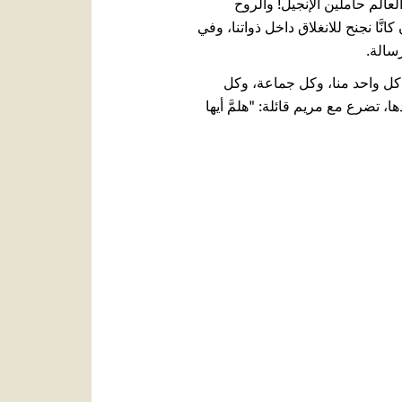
ي دروب العالم حاملين الإنجيل! والروح
َا نجنح للانغلاق داخل ذواتنا، وفي
رسالة.
 كل واحد منا، وكل جماعة، وكل
، تضرع مع مريم قائلة: "هلمَّ أيها