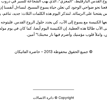
م لِلأَبَد" (يو 14، 16). إنه الروح القدس البارقليط، "المعزي"، الذي يهب الشجاعة للسير ف
نا نحو ضواحي الوجود كي نعلن حياة يسوع المسيح. لنساءل أنفسنا إن كانّ
دس يفتحنا على
الرسالة
. لنتذكر اليوم هذه الكلمات الثلاث: جديد، تناغم، 
فعها الكنيسة مع يسوع إلى الآب، كي يجدد حلول الروح القدس. فليتوجه
الآب طالبًا هذه العطية. إن الكنيسة اليوم أيضا، كما كان في يوم مولدها
س، واملأ قلوب مؤمنيك وأضرم فيها نار محبتك!" أمين.
© جميع الحقوق محفوظة 2013 – حاضرة الفاتيكان
Copyright © دائرة الاتصالات