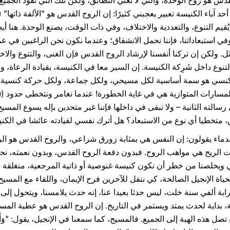
دس هو روح الوحدة، والتي لا تعني التطابق، ولكن تلك التي تقود الجميع
د آباء الكنيسة تعبير يعجبني كثيرًا: إن الروح القدس هو "الألفة ذاتها" (
يُقيم التنوع، والتعددية والاختلاف، وفي ذات الوقت، يصنع الوحدة. هنا أ
في استبعاداتنا، فإننا نحمل الانشقاق؛ وعندما نكون نحن الراغبين في
ل. ولكن إن تركنا أنفسنا لإرشاد الروح القدس فإن الغنى، والتنوع والاخت
تنوع داخل شَرِكة الكنيسة. إن السير معا في الكنيسة، بقيادة الرعاة، 
لكنسي هو سمة أساسية لكل مسيحي، ولكل جماعة، ولكل حركة كنسية. إ
مسارات المتوازية هي في غاية الخطورة! عندما نغامر ونتخطى حدود (
n
، متخطيا أي نوع من الاستبعاد؟ هل أترك نفسي لقيادته عائشا في الكن
ن القدماء يقولون: إن النفس هي بمثابة زورق شراعي، والروح القدس هو 
ت الريح هي مواهب الروح. فبدون دفعة الروح القدس، وبدون نعمته، نحن
ويخلصنا من خطر أن نكون كنيسة غنوصية أو ذاتية المرجعية، منغلقة داخ
حياة الإنجيل الصالحة، كي ننقل للآخرين فرح الإيمان، واللقاء مع المس
ة ألفي سنة خلت، ليس حدثا بعيدا عنا، إنه حدث يلامسنا، ويتحول إلى خبر
، بداية لحدث يمتد ويستمر في التاريخ. إن الروح القدس هو عطية المس
 هذه الهبة إلى الجميع. فالمسيح، كما سمعنا في الإنجيل، يقول: "وَأَنا سأَسأَ