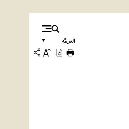
العربيَّة
FRANÇAIS
ENGLISH
ITALIANO
PORTUGUÊS
ESPAÑOL
DEUTSCH
POLSKI