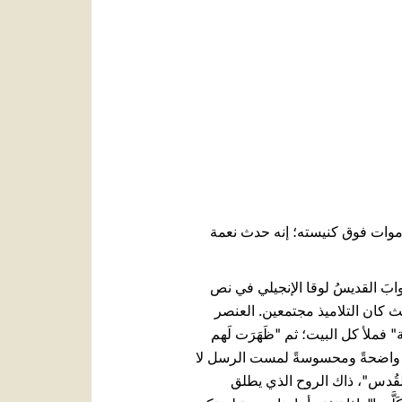
العربيّة
中文
LATINE
لأموات فوق كنيسته؛ إنه حدث نعمة
وابَ القديسُ لوقا الإنجيلي في نص
البيت حيث كان التلاميذ مجتمعين. العنصر
فَة" فملأ كل البيت؛ ثم "ظَهَرَت لَهم
ماتٍ واضحةً ومحسوسةً لمست الرسل لا
 القُدس"، ذاك الروح الذي يطلق