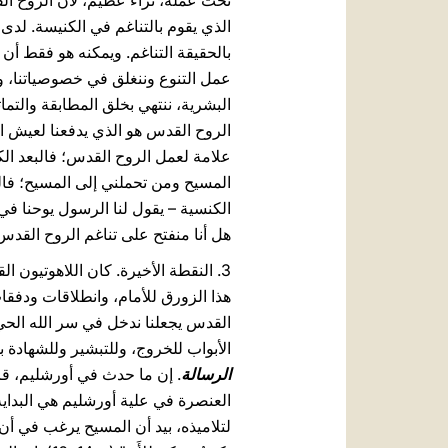
تحت عمله، ثراء عظيم، لأن الروح الق
الذي يقوم بالتناغم في الكنيسة. لدى أح
بالحقيقة التناغم. ويمكنه هو فقط أن 
عمل التنوع وننغلق في خصوصياتنا، و
البشرية، ننتهي بخلق المطابقة والتماث
الروح القدس هو الذي يدفعنا لعيش ال
علامة لعمل الروح القدس؛ فالبعد ا
المسيح ومن تحملني إلى المسيح؛ فال
هل أنا منفتح على تناغم الروح القدس
3. النقطة الأخيرة. كان اللاهوتيو
هذا الزورق للأمام، وانطلاقات ودفقا
القدس يجعلنا ندخل في سر الله الحي 
الأبواب للخروج، وللتبشير وللشهادة ب
الرسالة
. إن ما حدث في أورشليم، قراب
العنصرة في علية أورشليم هي البداية
لتلاميذه، بيد أن المسيح يرغب في أن تصل