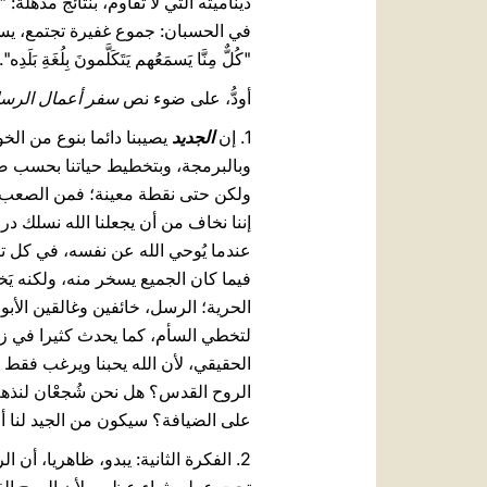
ديناميته التي لا تقاوم، بنتائج مذهلة: "وأَخ
في الحسبان: جموع غفيرة تجتمع، يسيط
"كُلٌّ مِنَّا يَسمَعُهم يَتَكَلَّمونَ بِلُغَةِ بَ
أودُّ، على ضوء نص
سفر أعمال الرس
1. إن
الجديد
يصيبنا دائما بنوع من ال
وبالبرمجة، وبتخطيط حياتنا بحسب صيغن
ولكن حتى نقطة معينة؛ فمن الصعب أن ن
إننا نخاف من أن يجعلنا الله نسلك درو
عندما يُوحي الله عن نفسه، في كل تاري
فيما كان الجميع يسخر منه، ولكنه ي
الحرية؛ الرسل، خائفين وغالقين الأبو
لتخطي السأم، كما يحدث كثيرا في زمانن
الحقيقي، لأن الله يحبنا ويرغب فقط 
الروح القدس؟ هل نحن شُجعْان لنذهب
على الضيافة؟ سيكون من الجيد لنا أن
2. الفكرة الثانية: يبدو، ظاهريا، أ