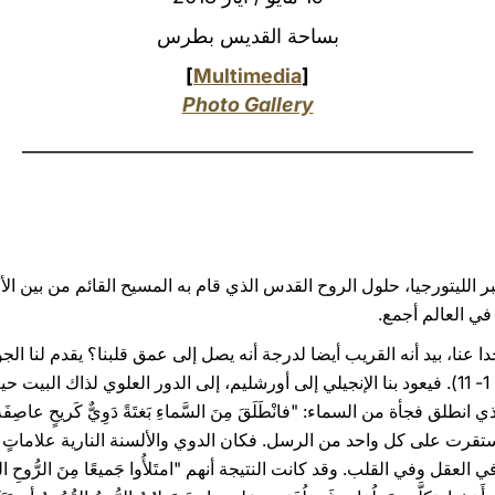
بساحة القديس بطرس
]
Multimedia
[
Photo Gallery
___________________________________________________
ر الليتورجيا، حلول الروح القدس الذي قام به المسيح القائم من بين ا
 في العالم أجمع.
ا عنا، بيد أنه القريب أيضا لدرجة أنه يصل إلى عمق قلبنا؟ يقدم لنا الج
الذي سمعناه (2، 1- 11). فيعود بنا الإنجيلي إلى أورشليم، إلى الدور العلوي لذاك 
انطلق فجأة من السماء: "فانْطَلَقَ مِنَ السَّماءِ بَغتَةً دَوِيٌّ كَريحٍ عاصِ
قَسَمت واستقرت على كل واحد من الرسل. فكان الدوي والألسنة النارية علا
لعقل وفي القلب. وقد كانت النتيجة أنهم "امتَلأُوا جَميعًا مِنَ الرُّوحِ