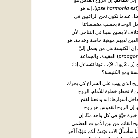
 إلى
التناغم
. إن الروح القدس هو
ipse harmonia est
). إنه هو
يضا، عندما نكون نحن الراغبين في
 عمل الوحدة بحسب مخططاتنا
لاف لا يصبح سببا في التناحر، لأن
والذين لديهم موهبة خاصة وخدمة، هو
ن الكنيسة هي من يحمل إليَّ
proago
) العقيدة، والجماعة
الكنسية – يقول لنا الرسول يوحنا في رسالته الثانية – ولا نبقى في داخلها فإننا غير متحدين بإله يسوع المسيح (را. 2 يو 1، 9). دعونا نتساءل إذا:
يسة ومع الكنيسة؟
الريح الذي يهب على الشراع كي يحرك
 لا نخطو خطوة للأمام. الروح
ل أسوارها؛ إنه يدفعنا لفتح
يح. إن الروح القدوس هو روح
ة حيِّةٍ في كل واحد منّا. إن
يح القائم من بين الأموات العظمى
لُ الآب فيَهَبُ لَكم مُؤَيِّداً آخَرَ