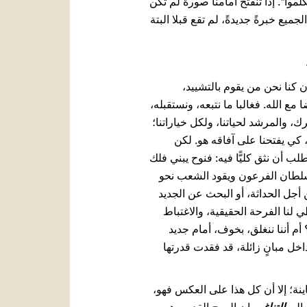
َتَكَلَّموا". إذا تنفتح أمامنا صورة لم تكن
ع خبرةً جديدةً، لم تقع قبلا البتة
 كنا نحن من يقوم بالتشييد،
ع الله. فغالبا ما نتبعه، ونستقبله،
، والمرشد لحياتنا، ولكل خياراتنا؛
ة، كي يفتحنا على آفاقه هو. لكن
لب أن نثق كليًّا فيه: فنوح يبني فلك
 سلطان الفرعون ويقود الشعب نحو
 أجل الحداثة، أو البحث عن الجديد
ي لنا الفرحة الحقيقية، والاغتباط
 أم أننا ننغلق، بخوف، أمام جديد
داخل مبانٍ زائلة، قد فقدت قدرتها
ينة؛ إلا أن كل هذا على العكس فهو،