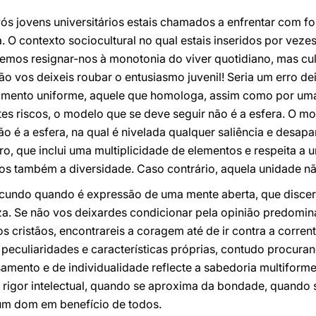
ós jovens universitários estais chamados a enfrentar com for
a. O contexto sociocultural no qual estais inseridos por vez
emos resignar-nos à monotonia do viver quotidiano, mas cul
não vos deixeis roubar o entusiasmo juvenil! Seria um erro de
amento uniforme, aquele que homologa, assim como por uma
s riscos, o modelo que se deve seguir não é a esfera. O mo
 é a esfera, na qual é nivelada qualquer saliência e desapa
ro, que inclui uma multiplicidade de elementos e respeita a 
s também a diversidade. Caso contrário, aquela unidade nã
cundo quando é expressão de uma mente aberta, que discer
za. Se não vos deixardes condicionar pela opinião predomin
sos cristãos, encontrareis a coragem até de ir contra a corr
 peculiaridades e características próprias, contudo procurand
nsamento e de individualidade reflecte a sabedoria multifor
rigor intelectual, quando se aproxima da bondade, quando 
m dom em benefício de todos.