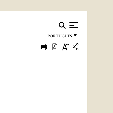
PORTUGUÊS
FRANÇAIS
ENGLISH
ITALIANO
PORTUGUÊS
ESPAÑOL
DEUTSCH
POLSKI