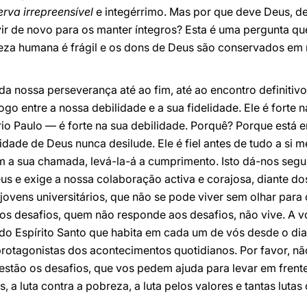
rva irrepreensível
e integérrimo. Mas por que deve Deus, de
ervir de novo para os manter íntegros? Esta é uma pergunta 
eza humana é frágil e os dons de Deus são conservados e
da nossa perseverança até ao fim, até ao encontro definiti
go entre a nossa debilidade e a sua fidelidade. Ele é forte na
rio Paulo — é forte na sua debilidade. Porquê? Porque está
lidade de Deus nunca desilude. Ele é fiel antes de tudo a si 
m a sua chamada, levá-la-á a cumprimento. Isto dá-nos seg
us e exige a nossa colaboração activa e corajosa, diante 
 jovens universitários, que não se pode viver sem olhar para 
os desafios, quem não responde aos desafios, não vive. A v
do Espírito Santo que habita em cada um de vós desde o di
rotagonistas dos acontecimentos quotidianos. Por favor, não
 estão os desafios, que vos pedem ajuda para levar em frent
s, a luta contra a pobreza, a luta pelos valores e tantas lu