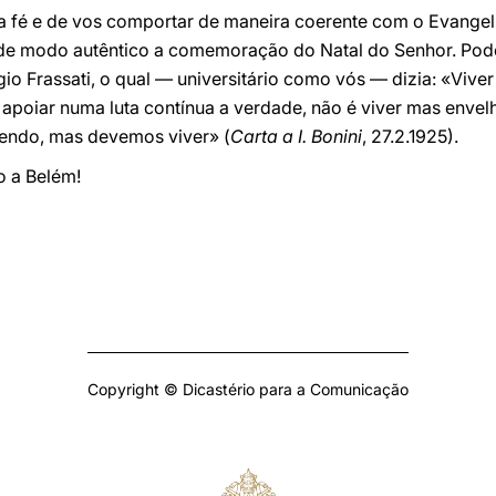
 fé e de vos comportar de maneira coerente com o Evange
de modo autêntico a comemoração do Natal do Senhor. Pode 
io Frassati, o qual — universitário como vós — dizia: «Viv
 apoiar numa luta contínua a verdade, não é viver mas enve
vendo, mas devemos viver» (
Carta a I. Bonini
, 27.2.1925).
 a Belém!
Copyright © Dicastério para a Comunicação