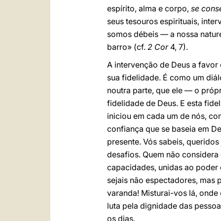
espírito, alma e corpo,
se conse
seus tesouros espirituais, int
somos débeis — a nossa natur
barro» (cf.
2 Cor
4, 7).
A intervenção de Deus a favor 
sua fidelidade. É como um diálo
noutra parte, que ele — o próp
fidelidade de Deus. E esta fide
iniciou em cada um de nós, co
confiança que se baseia em De
presente. Vós sabeis, queridos
desafios. Quem não considera 
capacidades, unidas ao poder 
sejais não espectadores, mas p
varanda! Misturai-vos lá, onde
luta pela dignidade das pessoa
os dias.