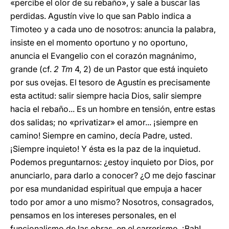
«percibe el olor de su rebaño», y sale a buscar las
perdidas. Agustín vive lo que san Pablo indica a
Timoteo y a cada uno de nosotros: anuncia la palabra,
insiste en el momento oportuno y no oportuno,
anuncia el Evangelio con el corazón magnánimo,
grande (cf.
2 Tm
4, 2) de un Pastor que está inquieto
por sus ovejas. El tesoro de Agustín es precisamente
esta actitud: salir siempre hacia Dios, salir siempre
hacia el rebaño... Es un hombre en tensión, entre estas
dos salidas; no «privatizar» el amor... ¡siempre en
camino! Siempre en camino, decía Padre, usted.
¡Siempre inquieto! Y ésta es la paz de la inquietud.
Podemos preguntarnos: ¿estoy inquieto por Dios, por
anunciarlo, para darlo a conocer? ¿O me dejo fascinar
por esa mundanidad espiritual que empuja a hacer
todo por amor a uno mismo? Nosotros, consagrados,
pensamos en los intereses personales, en el
funcionalismo de las obras, en el carrerismo. ¡Bah!