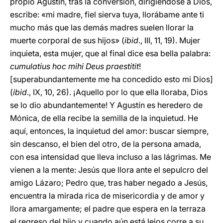
propio Agustín, tras la conversión, dirigiéndose a Dios,
escribe: «mi madre, fiel sierva tuya, llorábame ante ti
mucho más que las demás madres suelen llorar la
muerte corporal de sus hijos» (
ibid
., III, 11, 19). Mujer
inquieta, esta mujer, que al final dice esa bella palabra:
cumulatius hoc mihi Deus praestitit
!
[superabundantemente me ha concedido esto mi Dios]
(
ibid
., IX, 10, 26). ¡Aquello por lo que ella lloraba, Dios
se lo dio abundantemente! Y Agustín es heredero de
Mónica, de ella recibe la semilla de la inquietud. He
aquí, entonces, la inquietud del amor: buscar siempre,
sin descanso, el bien del otro, de la persona amada,
con esa intensidad que lleva incluso a las lágrimas. Me
vienen a la mente: Jesús que llora ante el sepulcro del
amigo Lázaro; Pedro que, tras haber negado a Jesús,
encuentra la mirada rica de misericordia y de amor y
llora amargamente; el padre que espera en la terraza
el regreso del hijo y cuando aún está lejos corre a su