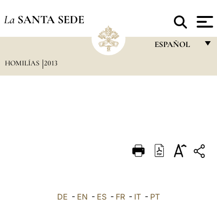
La
SANTA SEDE
ESPAÑOL
HOMILÍAS
2013
FRANÇAIS
ENGLISH
ITALIANO
PORTUGUÊS
ESPAÑOL
DEUTSCH
POLSKI
العربيّة
DE
-
EN
-
ES
-
FR
-
IT
-
PT
中文