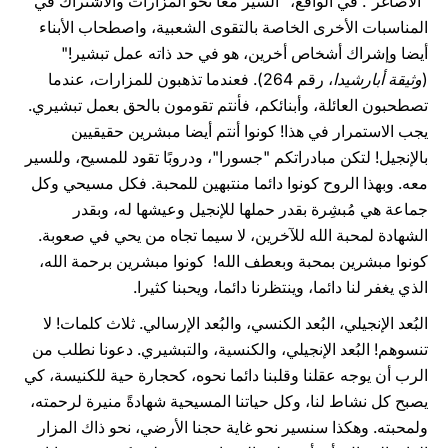
"الأصاغر". في الواقع، "السير معا نحو المزارات والاشتراك في
المناسبات الأخرى الخاصة بالتقوى الشعبية، واصطحاب الأبناء
أيضا وإشراك أشخاص أخرين، هو في حد ذاته عمل تبشير!"
(
وثيقة أبارشيدا
، رقم 264). فعندما تذهبون للمزارات، عندما
تصطحبون العائلة، وأبنائكم، فأنتم تقومون بالحق بعمل تبشيري.
يجب الاستمرار في هذا! كونوا أنتم أيضا مبشرين حقيقيين
بالإنجيل! لتكن مبادراتكم "جسورا"، ودروبًا تقود للمسيح، وللسير
معه. وبهذا الروح كونوا دائما منتبهين للمحبة. فكل مسيحي وكل
جماعة هي مُبشِرة بقدر حملها للإنجيل وعيشها له، وبقدر
الشهادة لمحبة الله للآخرين، لا سيما تجاه من يحي في صعوبة.
كونوا مبشرين بمحبة وبعطف الله! كونوا مبشرين برحمة الله،
الذي يغفر لنا دائما، وينتظرنا دائما، ويحبنا كثيرا.
البُعد الإنجيلي، البُعد الكنسي، والبُعد الإرسالي. ثلاث كلمات! لا
تنسوهم! البُعد الإنجيلي، والكنسية، والتبشيري. دعونا نطلب من
الرب أن يوجه عقلنا وقلبنا دائما نحوه، كحجارة حية للكنيسة، كي
يصبح كل نشاط لنا، وكل حياتنا المسيحية شهادةً منيرة لرحمته،
ولمحبته. وهكذا سنسير نحو غاية حجنا الأرضي، نحو ذاك المزار