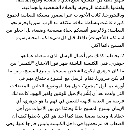
واهتموا بالتنشئة الروحية، والصلاة الشخصية والجماعية،
وبالليتورجيا. كانت الأخويات عبر العصور مسبكة للقداسة لجموع
كثيرة عاشت ببساطة علاقة مكثفة مع الرب. سيروا بحزم نحو
القداسة؛ ولا تُرضوا أنفسكم بحياة مسيحية وضيعة، بل اجعلوا من
انتمائكم (للأخويات) دافِعًا، قبل كل شيء لكم، لمحبة يسوع
المسيح دائما أكثر.
2. يخاطبنا كذلك نص أعمال الرسل الذي سمعناه عما هو
جوهري. ففي الكنيسة الناشئة ظهر فورا الاحتياج "للتمييز" بين
ما كان جوهري ليكون الشخص مسيحيا، وليتبع المسيح، وبين ما
لم يكن ضروريا. فقام الرسل مع الشيوخ باجتماع مهم في
أورشليم، أول "مجمع"، حول هذا الموضوع، الخاص بالمعضلات
التي ولدت بعد أن بُشِّر بالإنجيل للوثنين ولغير اليهود. كانت تلك
فرصة من العناية الإلهية للتعمق في فهم ما هو جوهري، أي
الإيمان بيسوع المسيح مائتًا وقائمًا من بين الأموات من أجل
خطايانا، ومحبة بعضنا بعضا كما أحبنا هو. لكن لاحظوا كيف أن
الصعاب قد تم تخطيها في داخل الكنيسة وليس خارجا عنها. وفي