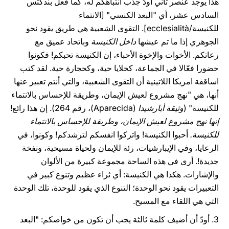
هذا يوجد عنصر ثاني أودّ جذب انتباهكم له، كما فعل بندكتس
السادس عشر، أي "البعد الكنسي" [الانتماء
للكنيسة/ecclesialità]. التقوى الشعبية هي طريق يقود نحو
الجوهري إذا ما تم عيشها
داخل الكنيسة
وباتحاد عميق مع
رعاتكم. الأخوات والإخوة الأحباء، إن الكنيسة تحبكم! فكونوا
حضورا فعّالا في الجماعة، كخلايا حية، وكحجارة حية. لقد كتب
اساقفة امريكا اللاتينية أن التقوى الشعبية، والتي أنتم تعبير عنها
أنها، هي "نهج مشروع لعيش الإيمان، وطريقة للإحساس بالانتماء
للكنيسة" (
وثيقة أبارشيدا
(Aparecida)، رقم 264). إن هذا رائع!
إنها نهج مشروع لعيش الإيمان، وطريقة للإحساس بالانتماء
للكنيسة.
أحبوا الكنيسة! واتركوا انفسكم لترشدكم! وكونوا، في
الرعايا، وفي الإيبارشيات، رئة للإيمان ولحياة مسيحية، ونفخة
جديدة!. أرى في هذه الساحة مجموعة كبيرة من الألوان
والإشارات. هكذا هي الكنيسة: أي ثراء عظيم وتنوع كبير في
التعبيرات يقود نحو الوحدة؛ التنوع الذي يقود للوحدة، تلك الوحدة
التي هي اللقاء مع المسيح.
3. أودّ أن أضيف كلمة ثالثة يجب أن تكون من خواصكم: "البعد