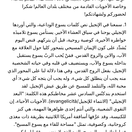
وخاصة الأخويات القادمة من مختلف بلدان العالم! شكرا
لحضوركم ولشهادتكم!
1. سمعنا في الإنجيل نص كلمات يسوع الوداعية، والتي أوردها
الإنجيلي يوحنا في سياق العشاء الأخير. يستأمن يسوع تلاميذَه
خواطره الأخيرة، كوصية روحية، قبل أن يتركهم. فنص اليوم
يُشدِّد على كون الإيمان المسيحي يتمحور كليا حول العلاقة مع
الآب، والابن والروح القدس. فمَنْ يُحب الربّ يسوع يستقبل
بداخله يسوع والآب، ويستضيف في قلبه وفي حياته الشخصية
الإنجيل، بفعل الروح القدس. وفي هذا دلالة لنا على المحور الذي
منه يجب أن ينطلق كل شيء، وله يجب أن يتجه كل شيء: أي
محبة الله، والتتلمذ للمسيح عن طريق عيش الإنجيل. لقد
استخدم بندكتُس السادس عشر مخاطبكم هذه الكلمة: "البعد
الإنجيلي" (الانتماء للإنجيل/evangelicità). الأخويات الأحباء، إن
التقوى الشعبية، والتي أنتم إحدى ظواهرها المهمة، هي كنز
للكنيسة، وقد عرَّفها أساقفة أمريكا اللاتينية بطريقة ذات مغذى
كروحانية، وكصوفية، تمثل "مساحة للقاء مع يسوع المسيح".
فنهلوا دائما من المسيح، النبع الذي لا ينضب، وقوّوا إيمانكم،