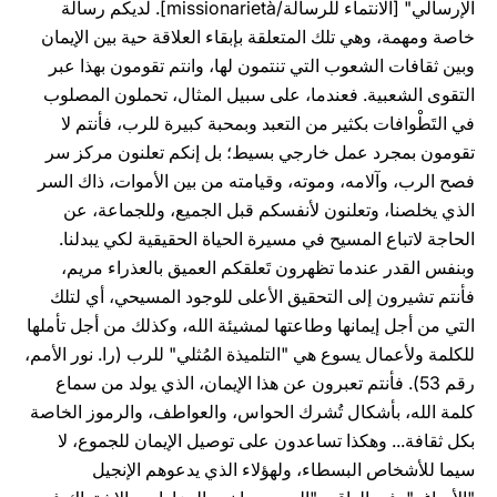
الإرسالي" [الانتماء للرسالة/missionarietà]. لديكم رسالة
خاصة ومهمة، وهي تلك المتعلقة بإبقاء العلاقة حية بين الإيمان
وبين ثقافات الشعوب التي تنتمون لها، وانتم تقومون بهذا عبر
التقوى الشعبية. فعندما، على سبيل المثال، تحملون المصلوب
في التَطْوافات بكثير من التعبد وبمحبة كبيرة للرب، فأنتم لا
تقومون بمجرد عمل خارجي بسيط؛ بل إنكم تعلنون مركز سر
فصح الرب، وآلامه، وموته، وقيامته من بين الأموات، ذاك السر
الذي يخلصنا، وتعلنون لأنفسكم قبل الجميع، وللجماعة، عن
الحاجة لاتباع المسيح في مسيرة الحياة الحقيقية لكي يبدلنا.
وبنفس القدر عندما تظهرون تَعلقكم العميق بالعذراء مريم،
فأنتم تشيرون إلى التحقيق الأعلى للوجود المسيحي، أي لتلك
التي من أجل إيمانها وطاعتها لمشيئة الله، وكذلك من أجل تأملها
للكلمة ولأعمال يسوع هي "التلميذة المُثلي" للرب (را. نور الأمم،
رقم 53). فأنتم تعبرون عن هذا الإيمان، الذي يولد من سماع
كلمة الله، بأشكال تُشرك الحواس، والعواطف، والرموز الخاصة
بكل ثقافة... وهكذا تساعدون على توصيل الإيمان للجموع، لا
سيما للأشخاص البسطاء، ولهؤلاء الذي يدعوهم الإنجيل