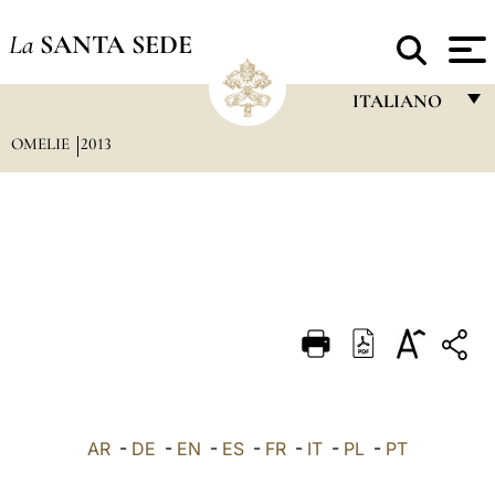
La
SANTA SEDE
ITALIANO
OMELIE
2013
FRANÇAIS
ENGLISH
ITALIANO
PORTUGUÊS
ESPAÑOL
DEUTSCH
POLSKI
العربيّة
AR
-
DE
-
EN
-
ES
-
FR
-
IT
-
PL
-
PT
中文