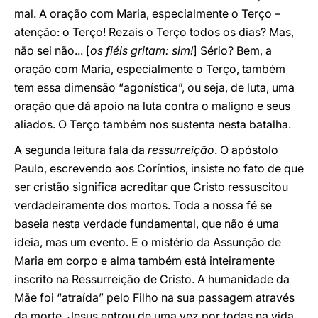
mal. A oração com Maria, especialmente o Terço –
atenção: o Terço! Rezais o Terço todos os dias? Mas,
não sei não... [
os fiéis gritam: sim!
] Sério? Bem, a
oração com Maria, especialmente o Terço, também
tem essa dimensão “agonística”, ou seja, de luta, uma
oração que dá apoio na luta contra o maligno e seus
aliados. O Terço também nos sustenta nesta batalha.
A segunda leitura fala da
ressurreição
. O apóstolo
Paulo, escrevendo aos Coríntios, insiste no fato de que
ser cristão significa acreditar que Cristo ressuscitou
verdadeiramente dos mortos. Toda a nossa fé se
baseia nesta verdade fundamental, que não é uma
ideia, mas um evento. E o mistério da Assunção de
Maria em corpo e alma também está inteiramente
inscrito na Ressurreição de Cristo. A humanidade da
Mãe foi “atraída” pelo Filho na sua passagem através
da morte. Jesus entrou de uma vez por todas na vida