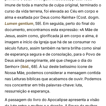
imune de toda a mancha de culpa original, terminado o
curso da vida terrena, foi elevada ao Céu em corpo e
alma e exaltada por Deus como Rainha» (Cost. dogm.
Lumen gentium
, 59). Em seguida, perto do final do
documento, encontramos esta expressão: «A Mãe de
Jesus, assim como, glorificada já em corpo e alma, é
imagem e início da Igreja que há de se consumar no
século futuro, assim também na terra brilha como sinal
de esperança segura e de consolação, para o Povo de
Deus ainda peregrinante, até que chegue o dia do
Senhor» (
ibid
., 68). À luz deste belíssimo ícone de
Nossa Mãe, podemos considerar a mensagem contida
nas Leituras bíblicas que acabamos de ouvir. Podemos
nos concentrar em três palavras-chave: luta,
ressurreição e esperança.
A passagem do livro do Apocalipse apresenta a visão
da
luta
entre a mulher e o dragão. A figura da mulher,