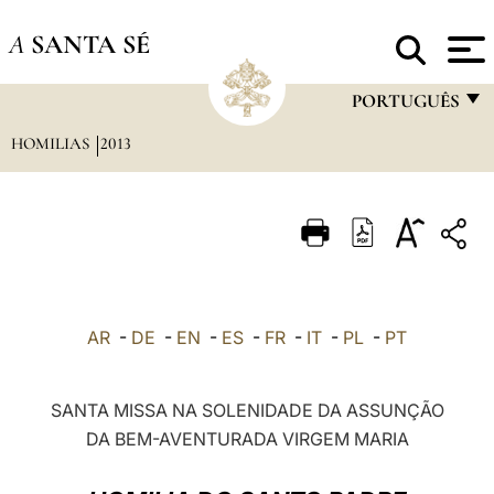
A
SANTA SÉ
PORTUGUÊS
HOMILIAS
2013
FRANÇAIS
ENGLISH
ITALIANO
PORTUGUÊS
ESPAÑOL
AR
-
DE
-
EN
-
ES
-
FR
-
IT
-
PL
-
PT
DEUTSCH
POLSKI
SANTA MISSA NA SOLENIDADE DA ASSUNÇÃO
DA BEM-AVENTURADA VIRGEM MARIA
العربيّة
中文