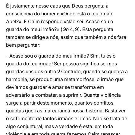
É justamente nesse caos que Deus pergunta à
consciência do homem: «Onde está o teu irmão
Abel?». E Caim responde «Não sei. Acaso sou o
guarda do meu irmão?» (
Gn
4, 9). Esta pergunta
também se dirige a nós, assim que também a nós fará
bem perguntar:
- Acaso sou o guarda do meu irmão? Sim, tu és o
guarda do teu irmão! Ser pessoa significa sermos
guardas uns dos outros! Contudo, quando se quebra a
harmonia, se produz uma metamorfose: o irmão que
devíamos guardar e amar se transforma em
adversário a combater, a suprimir. Quanta violência
surge a partir deste momento, quantos conflitos,
quantas guerras marcaram a nossa história! Basta ver
o sofrimento de tantos irmãos e irmãs. Não se trata de
algo conjuntural, mas a verdade é esta: em toda
violência e em toda guerra fazemos Caim renascer.