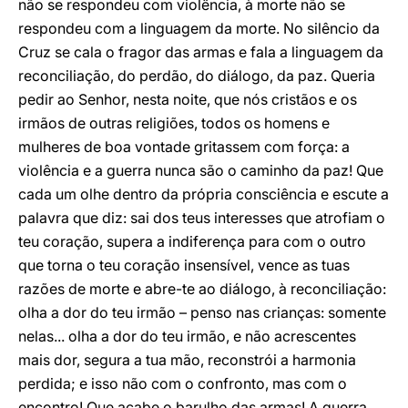
não se respondeu com violência, à morte não se
respondeu com a linguagem da morte. No silêncio da
Cruz se cala o fragor das armas e fala a linguagem da
reconciliação, do perdão, do diálogo, da paz. Queria
pedir ao Senhor, nesta noite, que nós cristãos e os
irmãos de outras religiões, todos os homens e
mulheres de boa vontade gritassem com força: a
violência e a guerra nunca são o caminho da paz! Que
cada um olhe dentro da própria consciência e escute a
palavra que diz: sai dos teus interesses que atrofiam o
teu coração, supera a indiferença para com o outro
que torna o teu coração insensível, vence as tuas
razões de morte e abre-te ao diálogo, à reconciliação:
olha a dor do teu irmão – penso nas crianças: somente
nelas... olha a dor do teu irmão, e não acrescentes
mais dor, segura a tua mão, reconstrói a harmonia
perdida; e isso não com o confronto, mas com o
encontro! Que acabe o barulho das armas! A guerra