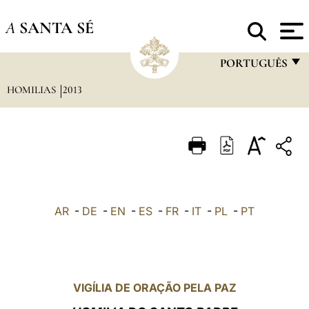
A
SANTA SÉ
PORTUGUÊS
HOMILIAS
2013
FRANÇAIS
ENGLISH
ITALIANO
PORTUGUÊS
ESPAÑOL
AR
-
DE
-
EN
-
ES
-
FR
-
IT
-
PL
-
PT
DEUTSCH
POLSKI
العربيّة
VIGÍLIA DE ORAÇÃO PELA PAZ
中文