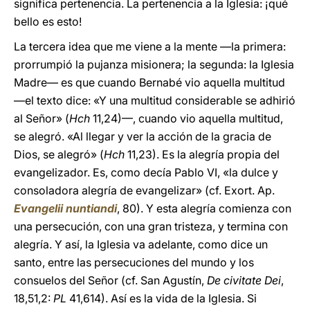
significa pertenencia. La pertenencia a la Iglesia: ¡qué
bello es esto!
La tercera idea que me viene a la mente —la primera:
prorrumpió la pujanza misionera; la segunda: la Iglesia
Madre— es que cuando Bernabé vio aquella multitud
—el texto dice: «Y una multitud considerable se adhirió
al Señor» (
Hch
11,24)—, cuando vio aquella multitud,
se alegró. «Al llegar y ver la acción de la gracia de
Dios, se alegró» (
Hch
11,23). Es la alegría propia del
evangelizador. Es, como decía Pablo VI, «la dulce y
consoladora alegría de evangelizar» (cf. Exort. Ap.
Evangelii nuntiandi
, 80). Y esta alegría comienza con
una persecución, con una gran tristeza, y termina con
alegría. Y así, la Iglesia va adelante, como dice un
santo, entre las persecuciones del mundo y los
consuelos del Señor (cf. San Agustín,
De civitate Dei
,
18,51,2:
PL
41,614). Así es la vida de la Iglesia. Si