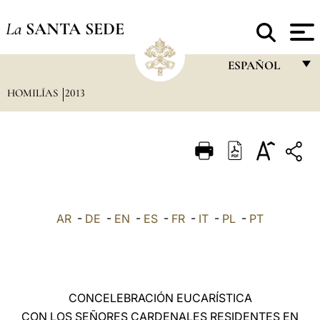
La
SANTA SEDE
ESPAÑOL
HOMILÍAS
2013
FRANÇAIS
ENGLISH
ITALIANO
PORTUGUÊS
ESPAÑOL
AR
-
DE
-
EN
-
ES
-
FR
-
IT
-
PL
-
PT
DEUTSCH
POLSKI
العربيّة
CONCELEBRACIÓN EUCARÍSTICA
CON LOS SEÑORES CARDENALES RESIDENTES EN
中文