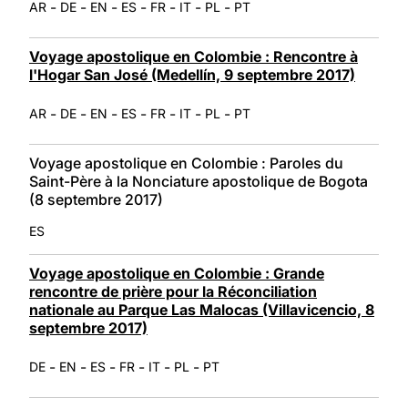
-
-
-
-
-
-
-
AR
DE
EN
ES
FR
IT
PL
PT
Voyage apostolique en Colombie : Rencontre à
l'Hogar San José (Medellín, 9 septembre 2017)
-
-
-
-
-
-
-
AR
DE
EN
ES
FR
IT
PL
PT
Voyage apostolique en Colombie : Paroles du
Saint-Père à la Nonciature apostolique de Bogota
(8 septembre 2017)
ES
Voyage apostolique en Colombie : Grande
rencontre de prière pour la Réconciliation
nationale au Parque Las Malocas (Villavicencio, 8
septembre 2017)
-
-
-
-
-
-
DE
EN
ES
FR
IT
PL
PT