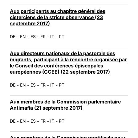
Aux participants au chapitre général des
cisterciens de la stricte observance (23
septembre 2017)
-
-
-
-
-
DE
EN
ES
FR
IT
PT
Aux directeurs nationaux de la pastorale des
migrants, participant à la rencontre organisée par
le Conseil des conférences épiscopales
européennes (CCEE) (22 septembre 2017)
-
-
-
-
-
DE
EN
ES
FR
IT
PT
Aux membres de la Commission parlementaire
Antimafia (21 septembre 2017)
-
-
-
-
-
DE
EN
ES
FR
IT
PT
Aux membres de la Commission pontificale pour