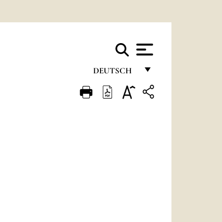
DEUTSCH
FRANÇAIS
ENGLISH
ITALIANO
PORTUGUÊS
ESPAÑOL
DEUTSCH
POLSKI