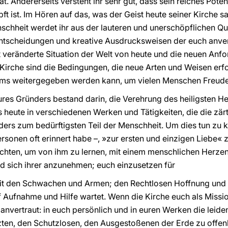
hat. Andererseits versteht ihr sehr gut, dass sein reiches Pot
t ist. Im Hören auf das, was der Geist heute seiner Kirche sa
chheit werdet ihr aus der lauteren und unerschöpflichen Qu
ntscheidungen und kreative Ausdrucksweisen der euch anve
 veränderte Situation der Welt von heute und die neuen Anf
Kirche sind die Bedingungen, die neue Arten und Weisen erf
ums weitergegeben werden kann, um vielen Menschen Freude
eures Gründers bestand darin, die Verehrung des heiligsten H
ies heute in verschiedenen Werken und Tätigkeiten, die die zä
ers zum bedürftigsten Teil der Menschheit. Um dies tun zu k
rsonen oft erinnert habe –, »zur ersten und einzigen Liebe« 
richten, um von ihm zu lernen, mit einem menschlichen Herzen 
d sich ihrer anzunehmen; euch einzusetzen für
 mit den Schwachen und Armen; den Rechtlosen Hoffnung und
Aufnahme und Hilfe wartet. Wenn die Kirche euch als Missiona
anvertraut: in euch persönlich und in euren Werken die leiden
tzten, den Schutzlosen, den Ausgestoßenen der Erde zu offen