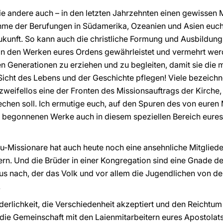
e andere auch – in den letzten Jahrzehnten einen gewissen 
nahme der Berufungen in Südamerika, Ozeanien und Asien euc
unft. So kann auch die christliche Formung und Ausbildung 
 in den Werken eures Ordens gewährleistet und vermehrt we
gen Generationen zu erziehen und zu begleiten, damit sie die
cht des Lebens und der Geschichte pflegen! Viele bezeichne
 zweifellos eine der Fronten des Missionsauftrags der Kirche
echen soll. Ich ermutige euch, auf den Spuren des von euren
 begonnenen Werke auch in diesem speziellen Bereich eures A
-Missionare hat auch heute noch eine ansehnliche Mitglieder
n. Und die Brüder in einer Kongregation sind eine Gnade des
s nach, der das Volk und vor allem die Jugendlichen von der 
.
derlichkeit, die Verschiedenheit akzeptiert und den Reichtum
 die Gemeinschaft mit den Laienmitarbeitern eures Apostolats