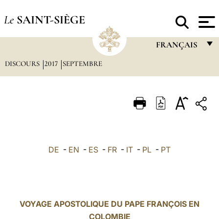
Le
SAINT-SIÈGE
FRANÇAIS
DISCOURS
2017
SEPTEMBRE
FRANÇAIS
ENGLISH
ITALIANO
PORTUGUÊS
ESPAÑOL
DE
-
EN
-
ES
-
FR
-
IT
-
PL
-
PT
DEUTSCH
POLSKI
العربيّة
VOYAGE APOSTOLIQUE DU PAPE FRANÇOIS EN
COLOMBIE
中文