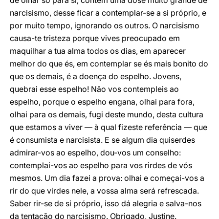
de olhar só para si, contém uma dose muito grande de
narcisismo, desse ficar a contemplar-se a si próprio, e
por muito tempo, ignorando os outros. O narcisismo
causa-te tristeza porque vives preocupado em
maquilhar a tua alma todos os dias, em aparecer
melhor do que és, em contemplar se és mais bonito do
que os demais, é a doença do espelho. Jovens,
quebrai esse espelho! Não vos contempleis ao
espelho, porque o espelho engana, olhai para fora,
olhai para os demais, fugi deste mundo, desta cultura
que estamos a viver — à qual fizeste referência — que
é consumista e narcisista. E se algum dia quiserdes
admirar-vos ao espelho, dou-vos um conselho:
contemplai-vos ao espelho para vos rirdes de vós
mesmos. Um dia fazei a prova: olhai e começai-vos a
rir do que virdes nele, a vossa alma será refrescada.
Saber rir-se de si próprio, isso dá alegria e salva-nos
da tentação do narcisismo. Obrigado, Justine.